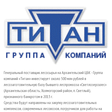
СУШКА ДРЕВЕСИНЫ
ПЕРСОНЫ
КОНТАКТЫ
РЕКЛАМА
ПРОИЗВОДСТВО ДРЕВЕСНЫХ ПЛИТ
МОБИЛЬНЫЕ ВЫСТАВКИ
РЕКЛАМА НА САЙТЕ
ДЕРЕВЯННОЕ ДОМОСТРОЕНИЕ
ОФИЦИАЛЬНЫЕ ДЕЛЕГАЦИИ
ПРОИЗВОДСТВО МЕБЕЛИ
ПРИОРИТЕТНЫЕ ИНВЕСТПРОЕКТЫ
БИОЭНЕРГЕТИКА
RUSSIAN FORESTRY REVIEW
ЦБП
ГАЗЕТА ЛЕСПРОМФОРУМ
ИНСТРУМЕНТ И МАТЕРИАЛЫ
БИБЛИОТЕКА СПЕЦИАЛИСТА
Генеральный поставщик лесосырья на Архангельский ЦБК - Группа
компаний «Титан» инвестирует около 500 млн рублей в
лесозаготовительную базу бывшего леспромхоза «Светлозерсклес»
(Архангельская область, Холмогорский район, п. Светлый),
признанного банкротом в 2013 г.
Средства будут направлены на закупку лесозаготовительных
комплексов, современных лесовозов, погрузчиков для работы на