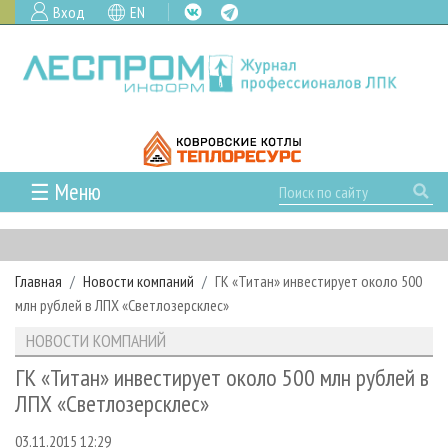
Вход
EN
☰ Меню
ГЛАВНАЯ
РУБРИКИ И ТЕМЫ
Главная
Новости компаний
ГК «Титан» инвестирует около 500
РУБРИКИ ЖУРНАЛА
НОВОСТИ
млн рублей в ЛПХ «Светлозерсклес»
ЛЕСНОЕ ХОЗЯЙСТВО
КАЛЕНДАРЬ СОБЫТИЙ
ПРОЕКТЫ ЛПИ
НОВОСТИ КОМПАНИЙ
ЛЕСОЗАГОТОВКА
НОВОСТИ ЛПК
АНАЛИТИКА
АРХИВ
ГК «Титан» инвестирует около 500 млн рублей в
ЛЕСОПИЛЕНИЕ
НОВОСТИ ЖУРНАЛА
ПРЕДПРИЯТИЯ ЛПК
АРХИВ ЖУРНАЛОВ
ЛПХ «Светлозерсклес»
О ЖУРНАЛЕ
ДЕРЕВООБРАБОТКА
НОВОСТИ КОМПАНИЙ
ЛЕСНЫЕ РЕГИОНЫ РОССИИ
СТАТЬИ
ПОДПИСКА
РЕКЛАМОДАТЕЛЯМ
03.11.2015 12:29