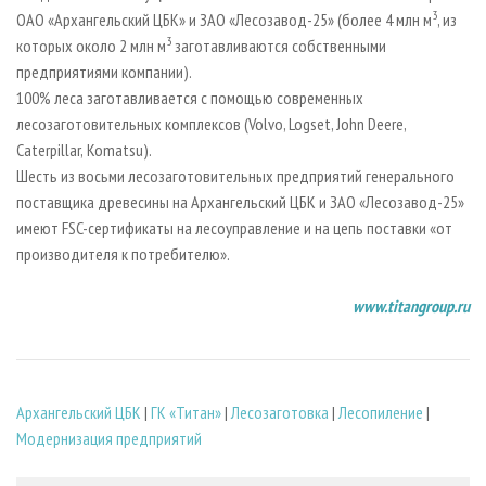
3
ОАО «Архангельский ЦБК» и ЗАО «Лесозавод-25» (более 4 млн м
, из
3
которых около 2 млн м
заготавливаются собственными
предприятиями компании).
100% леса заготавливается с помощью современных
лесозаготовительных комплексов (Volvo, Logset, John Deere,
Caterpillar,
Komatsu).
Шесть из восьми лесозаготовительных предприятий генерального
поставщика древесины на Архангельский ЦБК и ЗАО «Лесозавод-25»
имеют FSC-сертификаты на лесоуправление и на цепь поставки «от
производителя к потребителю».
www.titangroup.ru
Архангельский ЦБК
|
ГК «Титан»
|
Лесозаготовка
|
Лесопиление
|
Модернизация предприятий