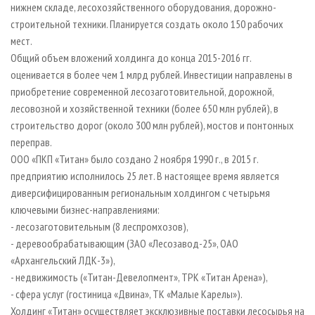
нижнем складе, лесохозяйственного оборудования, дорожно-
строительной техники. Планируется создать около 150 рабочих
мест.
Общий объем вложений холдинга до конца 2015-2016 гг.
оценивается в более чем 1 млрд рублей. Инвестиции направлены в
приобретение современной лесозаготовительной, дорожной,
лесовозной и хозяйственной техники (более 650 млн рублей), в
строительство дорог (около 300 млн рублей), мостов и понтонных
переправ.
ООО «ПКП «Титан» было создано 2 ноября 1990 г., в 2015 г.
предприятию исполнилось 25 лет. В настоящее время является
диверсифицированным региональным холдингом с четырьмя
ключевыми бизнес-направлениями:
- лесозаготовительным (8 леспромхозов),
- деревообрабатывающим (ЗАО «Лесозавод-25», ОАО
«Архангельский ЛДК-3»),
- недвижимость («Титан-Девелопмент», ТРК «Титан Арена»),
- сфера услуг (гостиница «Двина», ТК «Малые Карелы»).
Холдинг «Титан» осуществляет эксклюзивные поставки лесосырья на