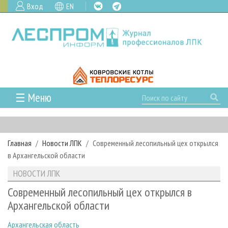
Вход
EN
☰ Меню
ГЛАВНАЯ
РУБРИКИ И ТЕМЫ
Главная
Новости ЛПК
Современный лесопильный цех открылся
РУБРИКИ ЖУРНАЛА
НОВОСТИ
в Архангельской области
ЛЕСНОЕ ХОЗЯЙСТВО
КАЛЕНДАРЬ СОБЫТИЙ
ПРОЕКТЫ ЛПИ
НОВОСТИ ЛПК
ЛЕСОЗАГОТОВКА
НОВОСТИ ЛПК
АНАЛИТИКА
АРХИВ
Современный лесопильный цех открылся в
ЛЕСОПИЛЕНИЕ
НОВОСТИ ЖУРНАЛА
ПРЕДПРИЯТИЯ ЛПК
АРХИВ ЖУРНАЛОВ
Архангельской области
О ЖУРНАЛЕ
ДЕРЕВООБРАБОТКА
НОВОСТИ КОМПАНИЙ
ЛЕСНЫЕ РЕГИОНЫ РОССИИ
СТАТЬИ
ПОДПИСКА
РЕКЛАМОДАТЕЛЯМ
Архангельская область