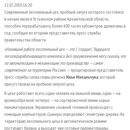
СУШКА ДРЕВЕСИНЫ
ПЕРСОНЫ
КОНТАКТЫ
РЕКЛАМА
12.07.2010 16:20
Современный лесопильный цех, пробный запуск которого состоялся
ПРОИЗВОДСТВО ДРЕВЕСНЫХ ПЛИТ
МОБИЛЬНЫЕ ВЫСТАВКИ
РЕКЛАМА НА САЙТЕ
в начале июля в Устьянском районе Архангельской области,
ДЕРЕВЯННОЕ ДОМОСТРОЕНИЕ
ОФИЦИАЛЬНЫЕ ДЕЛЕГАЦИИ
способен перерабатывать более 600 тысяч кубометров древесины в
ПРОИЗВОДСТВО МЕБЕЛИ
год, сообщил во вторник представитель пресс-службы
ПРИОРИТЕТНЫЕ ИНВЕСТПРОЕКТЫ
правительства области.
БИОЭНЕРГЕТИКА
RUSSIAN FORESTRY REVIEW
«Начавший работу лесопильный цех — это \"сердце\" будущего
ЦБП
ГАЗЕТА ЛЕСПРОМФОРУМ
лесоперарабатывающего комплекса. Без преувеличения могу сказать, что
ИНСТРУМЕНТ И МАТЕРИАЛЫ
БИБЛИОТЕКА СПЕЦИАЛИСТА
по автоматизации и механизации это производство — самое
современное на территории России»
, — процитировал представитель
пресс-службы слова главы региона
Ильи Михальчука
, который
присутствовал на пробном запуске цеха.
В цехе работают всего один человек на пильной линии, один — на
кромкообрезной, четверо — на сортировочной линии сырых
пиломатериалов. Управление сложной техникой происходит с
помощью компьютеров. Сканеры определяют геометрию дерева. На
территорию лесопильного цеха в автоматическом режиме
поступают бревна, а выходят уже готовые пиломатериалы,