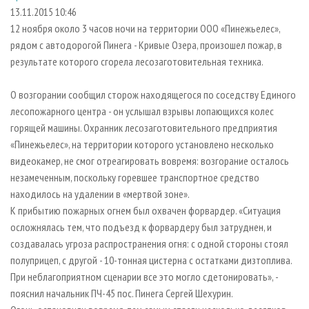
СУШКА ДРЕВЕСИНЫ
ПЕРСОНЫ
КОНТАКТЫ
РЕКЛАМА
13.11.2015 10:46
12 ноября около 3 часов ночи на территории ООО «Пинежьелес»,
ПРОИЗВОДСТВО ДРЕВЕСНЫХ ПЛИТ
МОБИЛЬНЫЕ ВЫСТАВКИ
РЕКЛАМА НА САЙТЕ
рядом с автодорогой Пинега - Кривые Озера, произошел пожар, в
ДЕРЕВЯННОЕ ДОМОСТРОЕНИЕ
ОФИЦИАЛЬНЫЕ ДЕЛЕГАЦИИ
результате которого сгорела лесозаготовительная техника.
ПРОИЗВОДСТВО МЕБЕЛИ
ПРИОРИТЕТНЫЕ ИНВЕСТПРОЕКТЫ
О возгорании сообщил сторож находящегося по соседству Единого
БИОЭНЕРГЕТИКА
RUSSIAN FORESTRY REVIEW
лесопожарного центра - он услышал взрывы лопающихся колес
ЦБП
ГАЗЕТА ЛЕСПРОМФОРУМ
горящей машины. Охранник лесозаготовительного предприятия
«Пинежьелес», на территории которого установлено несколько
ИНСТРУМЕНТ И МАТЕРИАЛЫ
БИБЛИОТЕКА СПЕЦИАЛИСТА
видеокамер, не смог отреагировать вовремя: возгорание осталось
незамеченным, поскольку горевшее транспортное средство
находилось на удалении в «мертвой зоне».
К прибытию пожарных огнем был охвачен форвардер. «Ситуация
осложнялась тем, что подъезд к форвардеру был затруднен, и
создавалась угроза распространения огня: с одной стороны стоял
полуприцеп, с другой - 10-тонная цистерна с остатками дизтоплива.
При неблагоприятном сценарии все это могло сдетонировать», -
пояснил начальник ПЧ-45 пос. Пинега Сергей Шехурин.