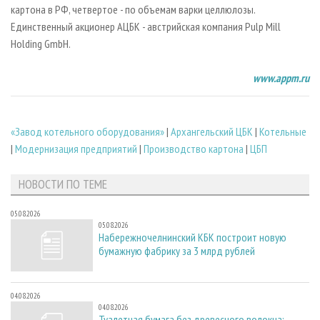
картона в РФ, четвертое - по объемам варки целлюлозы.
Единственный акционер АЦБК - австрийская компания Pulp Mill
Holding GmbH.
www.appm.ru
«Завод котельного оборудования»
|
Архангельский ЦБК
|
Котельные
|
Модернизация предприятий
|
Производство картона
|
ЦБП
НОВОСТИ ПО ТЕМЕ
05.08.2026
05.08.2026
Набережночелнинский КБК построит новую
бумажную фабрику за 3 млрд рублей
04.08.2026
04.08.2026
Туалетная бумага без древесного волокна: