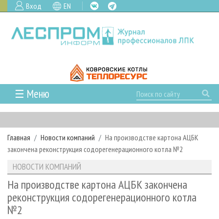
Вход
EN
☰ Меню
ГЛАВНАЯ
РУБРИКИ И ТЕМЫ
Главная
Новости компаний
На производстве картона АЦБК
РУБРИКИ ЖУРНАЛА
НОВОСТИ
закончена реконструкция содорегенерационного котла №2
ЛЕСНОЕ ХОЗЯЙСТВО
КАЛЕНДАРЬ СОБЫТИЙ
ПРОЕКТЫ ЛПИ
НОВОСТИ КОМПАНИЙ
ЛЕСОЗАГОТОВКА
НОВОСТИ ЛПК
АНАЛИТИКА
АРХИВ
На производстве картона АЦБК закончена
ЛЕСОПИЛЕНИЕ
НОВОСТИ ЖУРНАЛА
ПРЕДПРИЯТИЯ ЛПК
АРХИВ ЖУРНАЛОВ
реконструкция содорегенерационного котла
О ЖУРНАЛЕ
№2
ДЕРЕВООБРАБОТКА
НОВОСТИ КОМПАНИЙ
ЛЕСНЫЕ РЕГИОНЫ РОССИИ
СТАТЬИ
ПОДПИСКА
РЕКЛАМОДАТЕЛЯМ