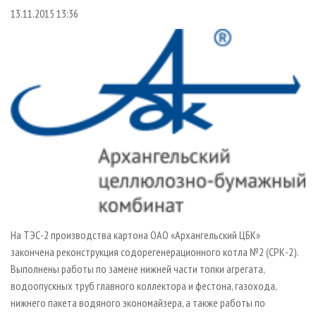
СУШКА ДРЕВЕСИНЫ
ПЕРСОНЫ
КОНТАКТЫ
РЕКЛАМА
13.11.2015 13:36
ПРОИЗВОДСТВО ДРЕВЕСНЫХ ПЛИТ
МОБИЛЬНЫЕ ВЫСТАВКИ
РЕКЛАМА НА САЙТЕ
ДЕРЕВЯННОЕ ДОМОСТРОЕНИЕ
ОФИЦИАЛЬНЫЕ ДЕЛЕГАЦИИ
ПРОИЗВОДСТВО МЕБЕЛИ
ПРИОРИТЕТНЫЕ ИНВЕСТПРОЕКТЫ
БИОЭНЕРГЕТИКА
RUSSIAN FORESTRY REVIEW
ЦБП
ГАЗЕТА ЛЕСПРОМФОРУМ
ИНСТРУМЕНТ И МАТЕРИАЛЫ
БИБЛИОТЕКА СПЕЦИАЛИСТА
На ТЭС-2 производства картона ОАО «Архангельский ЦБК»
закончена реконструкция содорегенерационного котла №2 (СРК-2).
Выполнены работы по замене нижней части топки агрегата,
водоопускных труб главного коллектора и фестона, газохода,
нижнего пакета водяного экономайзера, а также работы по