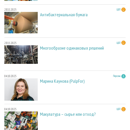
28.11.2025
ЦБП
Антибактериальная бумага
28.11.2025
ЦБП
Многообразие одинаковых решений
04.10.2025
Персона
Марина Каунова (PulpFor)
04.10.2025
ЦБП
Макулатура – сырье или отход?