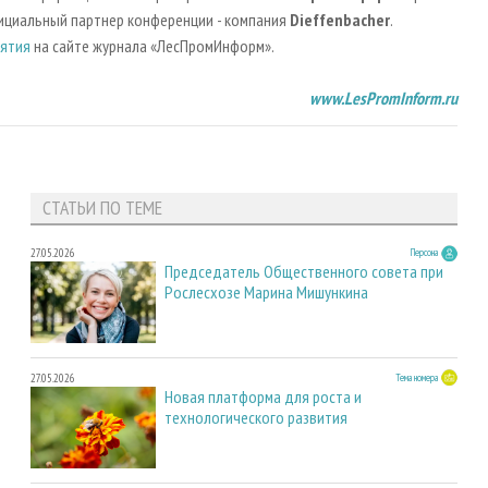
фициальный партнер конференции - компания
Dieffenbacher
.
иятия
на сайте журнала «ЛесПромИнформ».
www.LesPromInform.ru
СТАТЬИ ПО ТЕМЕ
27.05.2026
Персона
Председатель Общественного совета при
Рослесхозе Марина Мишункина
27.05.2026
Тема номера
Новая платформа для роста и
технологического развития