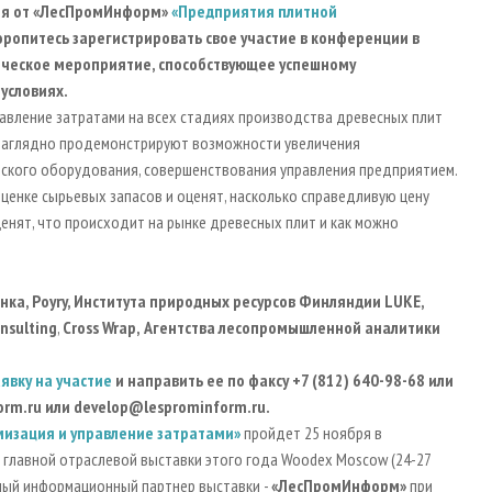
ия от «ЛесПромИнформ»
«Предприятия плитной
Торопитесь зарегистрировать свое участие в конференции в
тическое мероприятие, способствующее успешному
условиях.
авление затратами на всех стадиях производства древесных плит
и наглядно продемонстрируют возможности увеличения
еского оборудования, совершенствования управления предприятием.
ценке сырьевых запасов и оценят, насколько справедливую цену
енят, что происходит на рынке древесных плит и как можно
нка, Poyry, Института природных ресурсов Финляндии LUKE,
nsulting
,
Cross Wrap,
Агентства лесопромышленной аналитики
аявку на участие
и направить ее по факсу +7 (812) 640-98-68 или
orm
.
ru
или
develop
@
lesprominform
.
ru
.
изация и управление затратами»
пройдет 25 ноября в
 главной отраслевой выставки этого года Woodex Moscow (24-27
ьный информационный партнер выставки -
«ЛесПромИнформ»
при