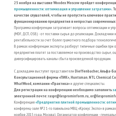
25 ноября на выставке Woodex Moscow пройдет конференц
промышленности: оптимизация и управление затратами»
. 
качестве слушателей, чтобы не пропустить ключевое прак
функционированию предприятия в непростых современных 
Программа конференции затрагивает вопросы оптимизации и упр
(MDF, ДСП, OSB) - от поставки сырья до реализации. Докладчик
рентабельности за счет более грамотного подбора технологич
В рамках конференции эксперты разберут типичные ошибки при о
предприятия платят за поставляемое на производство сырье, оц
диверсифицировать каналы сбыта произведенной продукции.
С докладами выступят представители
Dieffenbacher, Альфа-Ба
Консультационной фирмы «ПИК», Huntsman
,
NTL Chemical Co
WhatWood, компании «Практика»
и другие специалисты.
Для регистрации на конференцию необходимо заполнить
з
электронной почте:
raspr@lesprominform.ru
,
or
@
lesprominf
Конференция
«Предприятия плитной промышленности: оптим
конференц-зале №2 1-го павильона МВЦ «Крокус Экспо» в рамках
ноября 2015 года, Москва). Организатор конференции - генерал