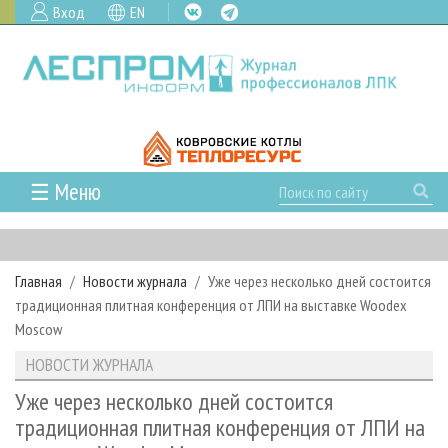
Вход
EN
☰ Меню
ГЛАВНАЯ
РУБРИКИ И ТЕМЫ
Главная
Новости журнала
Уже через несколько дней состоится
РУБРИКИ ЖУРНАЛА
НОВОСТИ
традиционная плитная конференция от ЛПИ на выставке Woodex
ЛЕСНОЕ ХОЗЯЙСТВО
КАЛЕНДАРЬ СОБЫТИЙ
Moscow
ПРОЕКТЫ ЛПИ
ЛЕСОЗАГОТОВКА
НОВОСТИ ЛПК
АНАЛИТИКА
НОВОСТИ ЖУРНАЛА
АРХИВ
ЛЕСОПИЛЕНИЕ
НОВОСТИ ЖУРНАЛА
ПРЕДПРИЯТИЯ ЛПК
АРХИВ ЖУРНАЛОВ
Уже через несколько дней состоится
О ЖУРНАЛЕ
традиционная плитная конференция от ЛПИ на
ДЕРЕВООБРАБОТКА
НОВОСТИ КОМПАНИЙ
ЛЕСНЫЕ РЕГИОНЫ РОССИИ
СТАТЬИ
ПОДПИСКА
РЕКЛАМОДАТЕЛЯМ