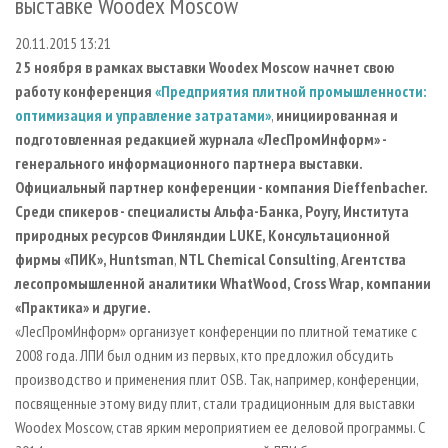
выставке Woodex Moscow
СУШКА ДРЕВЕСИНЫ
ПЕРСОНЫ
КОНТАКТЫ
РЕКЛАМА
20.11.2015 13:21
ПРОИЗВОДСТВО ДРЕВЕСНЫХ ПЛИТ
МОБИЛЬНЫЕ ВЫСТАВКИ
РЕКЛАМА НА САЙТЕ
25 ноября в рамках выставки Woodex Moscow начнет свою
ДЕРЕВЯННОЕ ДОМОСТРОЕНИЕ
ОФИЦИАЛЬНЫЕ ДЕЛЕГАЦИИ
работу конференция
«Предприятия плитной промышленности:
ПРОИЗВОДСТВО МЕБЕЛИ
ПРИОРИТЕТНЫЕ ИНВЕСТПРОЕКТЫ
оптимизация и управление затратами»
,
инициированная и
подготовленная редакцией журнала «ЛесПромИнформ» -
БИОЭНЕРГЕТИКА
RUSSIAN FORESTRY REVIEW
генерального информационного партнера выставки.
ЦБП
ГАЗЕТА ЛЕСПРОМФОРУМ
Официальный партнер конференции - компания
Dieffenbacher.
Среди спикеров - специалисты
Альфа-Банка, Poyry, Института
ИНСТРУМЕНТ И МАТЕРИАЛЫ
БИБЛИОТЕКА СПЕЦИАЛИСТА
природных ресурсов Финляндии LUKE, Консультационной
фирмы «ПИК», Huntsman
,
NTL Chemical Consulting
,
Агентства
лесопромышленной аналитики WhatWood,
Cross Wrap, компании
«Практика»
и другие.
«ЛесПромИнформ» организует конференции по плитной тематике с
2008 года. ЛПИ был одним из первых, кто предложил обсудить
производство и применения плит OSB. Так, например, конференции,
посвященные этому виду плит, стали традиционным для выставки
Woodex Moscow, став ярким мероприятием ее деловой программы. С