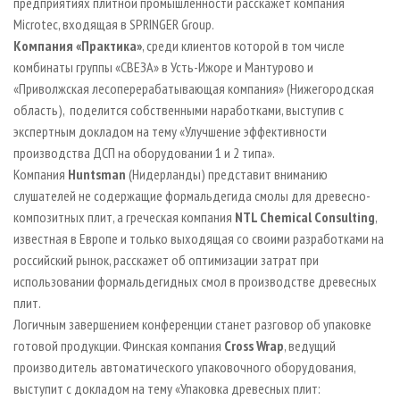
предприятиях плитной промышленности расскажет компания
Microtec, входящая в SPRINGER Group.
Компания «Практика»
, среди клиентов которой в том числе
комбинаты группы «СВЕЗА» в Усть-Ижоре и Мантурово и
«Приволжская лесоперерабатывающая компания» (Нижегородская
область), поделится собственными наработками, выступив с
экспертным докладом на тему «Улучшение эффективности
производства ДСП на оборудовании 1 и 2 типа».
Компания
Huntsman
(Нидерланды) представит вниманию
слушателей не содержащие формальдегида смолы для древесно-
композитных плит, а греческая компания
NTL
Chemical
Consulting
,
известная в Европе и только выходящая со своими разработками на
российский рынок, расскажет об оптимизации затрат при
использовании формальдегидных смол в производстве древесных
плит.
Логичным завершением конференции станет разговор об упаковке
готовой продукции. Финская компания
Cross Wrap
, ведущий
производитель автоматического упаковочного оборудования,
выступит с докладом на тему «Упаковка древесных плит: