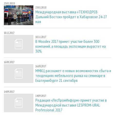
23.01.2018
23.01.2018
Международная выставка «ТЕХНОДРЕВ
Дальний Восток» пройдет в Хабаровске 24-27
мая
10.11.2017
10.11.2017
В Woodex 2017 примет участие более 300
компаний, а площадь экспозиции вырастет на
30%
16.09.2017
16.09.2017
ММКЦ расскажет о новых возможностях сбыта и
тенденциях мебельного рынка на семинаре в
Екатеринбурге 21 сентября
14.09.2017
14.09.2017
Редакция «ЛесПромИнформ» примет участие в
Международной выставке LESPROM-URAL
Professional 2017