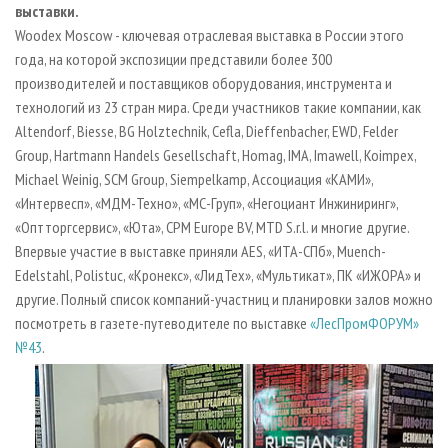
выставки.
Woodex Moscow - ключевая отраслевая выставка в России этого
года, на которой экспозиции представили более 300
производителей и поставщиков оборудования, инструмента и
технологий из 23 стран мира. Среди участников такие компании, как
Altendorf, Biesse, BG Holztechnik, Cefla, Dieffenbacher, EWD, Felder
Group, Hartmann Handels Gesellschaft, Homag, IMA, Imawell, Koimpex,
Michael Weinig, SCM Group, Siempelkamp, Ассоциация «КАМИ»,
«Интервесп», «МДМ-Техно», «МС-Груп», «Негоциант Инжиниринг»,
«Оптторгсервис», «Юта», CPM Europe BV, MTD S.r.l. и многие другие.
Впервые участие в выставке приняли AES, «ИТА-СПб», Muench-
Edelstahl, Polistuc, «Кронекс», «ЛидТех», «Мультикат», ПК «ИЖОРА» и
другие. Полный список компаний-участниц и планировки залов можно
посмотреть в газете-путеводителе по выставке
«ЛесПромФОРУМ»
№43
.