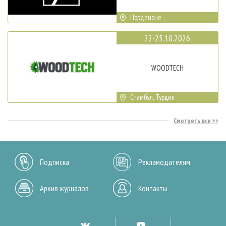
Порденоне
22-25.10.2026
WOODTECH
Стамбул, Турция
Смотреть все
Подписка
Рекламодателям
Архив журналов
Контакты