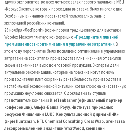
других экспонентов, во всех четырех залах первого павильона МВЦ
«Крокус Экспо», в которых проходила выставка, было многолюдно.
Особенным вниманием посетителей пользовались залы с
экспозицией российских компаний.
25 ноября «ЛесПромИнформ» провел традиционную для выставки
Woodex Moscow плитную конференцию
«Предприятия плитной
промышленности: оптимизация и управление затратами»
. В
этом году мероприятие было посвящено оптимизации и управлению
затратами на всех этапах производства плит - начиная от закупки
сырья и заканчивая выходом готовой продукции. Эксперты дали
актуальные рекомендации, которые на практике могут помочь
производителям плит сохранить рентабельность производства в
нестабильной экономической ситуации, когда спрос на качественную
продукцию неуклонно снижается. С докладами выступили
представители компании
Dieffenbacher
(официальный партнер
конференции),
Альфа-Банка
,
Poyry
,
Института природных
ресурсов Финляндии LUKE
,
Консультационной фирмы «ПИК»
,
фирм Huntsman
,
NTL Chemical Consulting
,
Cross Wrap
,
агентства
лесопромышленной аналитики WhatWood
,
компании