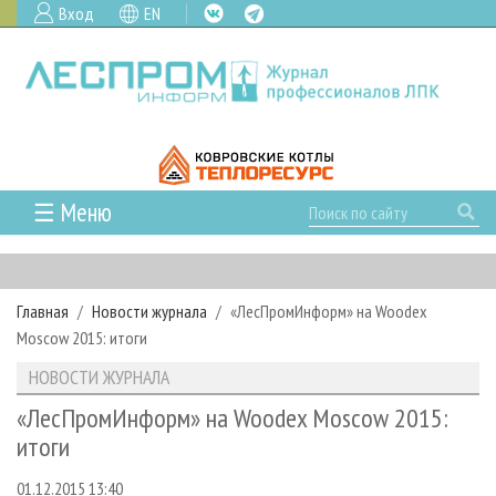
Вход
EN
☰ Меню
ГЛАВНАЯ
РУБРИКИ И ТЕМЫ
Главная
Новости журнала
«ЛесПромИнформ» на Woodex
РУБРИКИ ЖУРНАЛА
НОВОСТИ
Moscow 2015: итоги
ЛЕСНОЕ ХОЗЯЙСТВО
КАЛЕНДАРЬ СОБЫТИЙ
ПРОЕКТЫ ЛПИ
НОВОСТИ ЖУРНАЛА
ЛЕСОЗАГОТОВКА
НОВОСТИ ЛПК
АНАЛИТИКА
АРХИВ
«ЛесПромИнформ» на Woodex Moscow 2015:
ЛЕСОПИЛЕНИЕ
НОВОСТИ ЖУРНАЛА
ПРЕДПРИЯТИЯ ЛПК
АРХИВ ЖУРНАЛОВ
итоги
О ЖУРНАЛЕ
ДЕРЕВООБРАБОТКА
НОВОСТИ КОМПАНИЙ
ЛЕСНЫЕ РЕГИОНЫ РОССИИ
СТАТЬИ
ПОДПИСКА
РЕКЛАМОДАТЕЛЯМ
01.12.2015 13:40