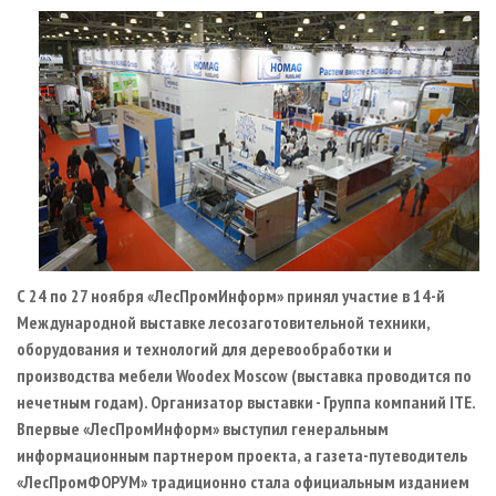
СУШКА ДРЕВЕСИНЫ
ПЕРСОНЫ
КОНТАКТЫ
РЕКЛАМА
ПРОИЗВОДСТВО ДРЕВЕСНЫХ ПЛИТ
МОБИЛЬНЫЕ ВЫСТАВКИ
РЕКЛАМА НА САЙТЕ
ДЕРЕВЯННОЕ ДОМОСТРОЕНИЕ
ОФИЦИАЛЬНЫЕ ДЕЛЕГАЦИИ
ПРОИЗВОДСТВО МЕБЕЛИ
ПРИОРИТЕТНЫЕ ИНВЕСТПРОЕКТЫ
БИОЭНЕРГЕТИКА
RUSSIAN FORESTRY REVIEW
ЦБП
ГАЗЕТА ЛЕСПРОМФОРУМ
ИНСТРУМЕНТ И МАТЕРИАЛЫ
БИБЛИОТЕКА СПЕЦИАЛИСТА
С 24 по 27 ноября «ЛесПромИнформ» принял участие в
14-й
Международной выставке лесозаготовительной техники,
оборудования и технологий для деревообработки и
производства мебели Woodex Moscow (выставка проводится по
нечетным годам). Организатор выставки - Группа компаний ITE.
Впервые «ЛесПромИнформ» выступил генеральным
информационным партнером проекта, а газета-путеводитель
«ЛесПромФОРУМ» традиционно стала официальным изданием