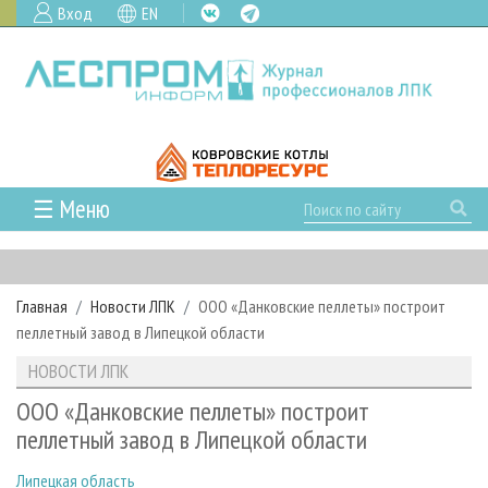
Вход
EN
☰ Меню
ГЛАВНАЯ
РУБРИКИ И ТЕМЫ
Главная
Новости ЛПК
ООО «Данковские пеллеты» построит
РУБРИКИ ЖУРНАЛА
НОВОСТИ
пеллетный завод в Липецкой области
ЛЕСНОЕ ХОЗЯЙСТВО
КАЛЕНДАРЬ СОБЫТИЙ
ПРОЕКТЫ ЛПИ
НОВОСТИ ЛПК
ЛЕСОЗАГОТОВКА
НОВОСТИ ЛПК
АНАЛИТИКА
АРХИВ
ООО «Данковские пеллеты» построит
ЛЕСОПИЛЕНИЕ
НОВОСТИ ЖУРНАЛА
ПРЕДПРИЯТИЯ ЛПК
АРХИВ ЖУРНАЛОВ
пеллетный завод в Липецкой области
О ЖУРНАЛЕ
ДЕРЕВООБРАБОТКА
НОВОСТИ КОМПАНИЙ
ЛЕСНЫЕ РЕГИОНЫ РОССИИ
СТАТЬИ
ПОДПИСКА
РЕКЛАМОДАТЕЛЯМ
Липецкая область