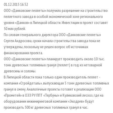
СУШКА ДРЕВЕСИНЫ
ПЕРСОНЫ
КОНТАКТЫ
РЕКЛАМА
01.12.2015 16:52
ООО «Данковские пеллеты» получило разрешение на строительство
ПРОИЗВОДСТВО ДРЕВЕСНЫХ ПЛИТ
МОБИЛЬНЫЕ ВЫСТАВКИ
РЕКЛАМА НА САЙТЕ
пеллетного завода в особой экономической зоне регионального
ДЕРЕВЯННОЕ ДОМОСТРОЕНИЕ
ОФИЦИАЛЬНЫЕ ДЕЛЕГАЦИИ
уровня «Данков» в Липецкой области. Инвестиции в проект составят
ПРОИЗВОДСТВО МЕБЕЛИ
50 млн рублей.
ПРИОРИТЕТНЫЕ ИНВЕСТПРОЕКТЫ
По словам генерального директора ООО «Данковские пеллеты»
БИОЭНЕРГЕТИКА
RUSSIAN FORESTRY REVIEW
Сергея Андросова, сроки начала строительства завода пока не
ЦБП
ГАЗЕТА ЛЕСПРОМФОРУМ
утверждены, поскольку не решен вопрос об источниках
финансирования проекта.
ИНСТРУМЕНТ И МАТЕРИАЛЫ
БИБЛИОТЕКА СПЕЦИАЛИСТА
ООО «Данковские пеллеты» планирует производить около 10 тыс.
тонн древесных топливных гранул (пеллет) в год из нетоварной
древесины и соломы.
В Липецкой области пока только один производитель пеллет -
компания «Стройдеталь», выпускающая 5 тонн древесных топливных
гранул в смену. Аналогичные проекты готовят к реализации ООО
«Прометей» в ОЭЗ РУ ППТ «Тербуны» и Куликовский лесхоз, где на
оборудовании инжиниринговой компании «Экодрев» будут
производить 500 кг древесных топливных гранул в час.