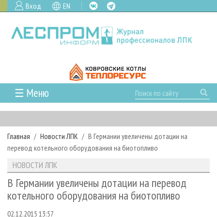
Вход
EN
☰ Меню
ГЛАВНАЯ
РУБРИКИ И ТЕМЫ
Главная
Новости ЛПК
В Германии увеличены дотации на
РУБРИКИ ЖУРНАЛА
НОВОСТИ
перевод котельного оборудования на биотопливо
ЛЕСНОЕ ХОЗЯЙСТВО
КАЛЕНДАРЬ СОБЫТИЙ
ПРОЕКТЫ ЛПИ
НОВОСТИ ЛПК
ЛЕСОЗАГОТОВКА
НОВОСТИ ЛПК
АНАЛИТИКА
АРХИВ
В Германии увеличены дотации на перевод
ЛЕСОПИЛЕНИЕ
НОВОСТИ ЖУРНАЛА
ПРЕДПРИЯТИЯ ЛПК
АРХИВ ЖУРНАЛОВ
котельного оборудования на биотопливо
О ЖУРНАЛЕ
ДЕРЕВООБРАБОТКА
НОВОСТИ КОМПАНИЙ
ЛЕСНЫЕ РЕГИОНЫ РОССИИ
СТАТЬИ
ПОДПИСКА
РЕКЛАМОДАТЕЛЯМ
02.12.2015 13:57