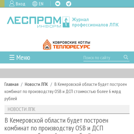
Вход
EN
☰ Меню
ГЛАВНАЯ
РУБРИКИ И ТЕМЫ
Главная
Новости ЛПК
В Кемеровской области будет построен
РУБРИКИ ЖУРНАЛА
НОВОСТИ
комбинат по производству OSB и ДСП стоимостью более 6 млрд
ЛЕСНОЕ ХОЗЯЙСТВО
КАЛЕНДАРЬ СОБЫТИЙ
рублей
ПРОЕКТЫ ЛПИ
ЛЕСОЗАГОТОВКА
НОВОСТИ ЛПК
АНАЛИТИКА
НОВОСТИ ЛПК
АРХИВ
ЛЕСОПИЛЕНИЕ
НОВОСТИ ЖУРНАЛА
ПРЕДПРИЯТИЯ ЛПК
АРХИВ ЖУРНАЛОВ
В Кемеровской области будет построен
О ЖУРНАЛЕ
комбинат по производству OSB и ДСП
ДЕРЕВООБРАБОТКА
НОВОСТИ КОМПАНИЙ
ЛЕСНЫЕ РЕГИОНЫ РОССИИ
СТАТЬИ
ПОДПИСКА
РЕКЛАМОДАТЕЛЯМ