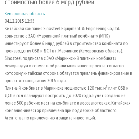
стоимостью более 6 млрд рублей
СУШКА ДРЕВЕСИНЫ
ПЕРСОНЫ
КОНТАКТЫ
РЕКЛАМА
Кемеровская область
ПРОИЗВОДСТВО ДРЕВЕСНЫХ ПЛИТ
МОБИЛЬНЫЕ ВЫСТАВКИ
РЕКЛАМА НА САЙТЕ
04.12.2015 12:55
ДЕРЕВЯННОЕ ДОМОСТРОЕНИЕ
ОФИЦИАЛЬНЫЕ ДЕЛЕГАЦИИ
Китайская компания Sinosteel Equipment & Engineering Co, Ltd.
ПРОИЗВОДСТВО МЕБЕЛИ
ПРИОРИТЕТНЫЕ ИНВЕСТПРОЕКТЫ
совместно с ЗАО «Мариинский плитный комбинат» (МПК)
инвестируют более 6 млрд рублей в строительство комбината по
БИОЭНЕРГЕТИКА
RUSSIAN FORESTRY REVIEW
производству OSB и ДСП в г. Мариинске (Кемеровская область).
ЦБП
ГАЗЕТА ЛЕСПРОМФОРУМ
Sinosteel подписала с ЗАО «Мариинский плитный комбинат»
меморандум о совместной реализации инвестпроекта, согласно
ИНСТРУМЕНТ И МАТЕРИАЛЫ
БИБЛИОТЕКА СПЕЦИАЛИСТА
которому китайская сторона обязуется привлечь финансирование в
проект до конца июня 2016 года.
3
Плитный комбинат в Мариинске мощностью 120 тыс. м
плит OSB и
ДСП в год планируют построить до 2020 года. Будет создано не
менее 500 рабочих мест на комбинате и лесозаготовках. Китайская
компания-инвестор привлечена при поддержке областного
Агентства по привлечению и защите инвестиций.