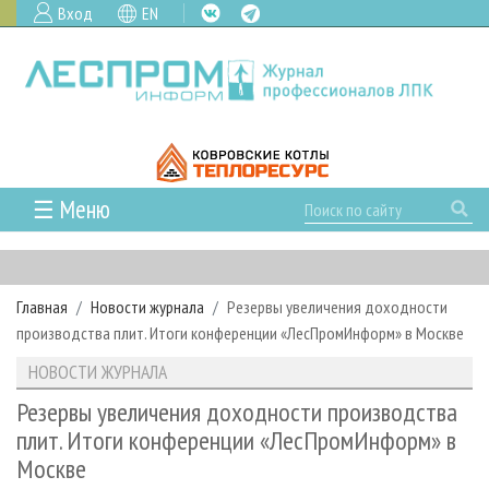
Вход
EN
☰ Меню
ГЛАВНАЯ
РУБРИКИ И ТЕМЫ
Главная
Новости журнала
Резервы увеличения доходности
РУБРИКИ ЖУРНАЛА
НОВОСТИ
производства плит. Итоги конференции «ЛесПромИнформ» в Москве
ЛЕСНОЕ ХОЗЯЙСТВО
КАЛЕНДАРЬ СОБЫТИЙ
ПРОЕКТЫ ЛПИ
НОВОСТИ ЖУРНАЛА
ЛЕСОЗАГОТОВКА
НОВОСТИ ЛПК
АНАЛИТИКА
АРХИВ
Резервы увеличения доходности производства
ЛЕСОПИЛЕНИЕ
НОВОСТИ ЖУРНАЛА
ПРЕДПРИЯТИЯ ЛПК
АРХИВ ЖУРНАЛОВ
плит. Итоги конференции «ЛесПромИнформ» в
О ЖУРНАЛЕ
Москве
ДЕРЕВООБРАБОТКА
НОВОСТИ КОМПАНИЙ
ЛЕСНЫЕ РЕГИОНЫ РОССИИ
СТАТЬИ
ПОДПИСКА
РЕКЛАМОДАТЕЛЯМ