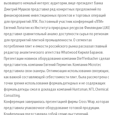
вызвавшего немалый интерес аудитории, вице-президент банка
Дмитрий Мушков представил ряд конкретных предложений по
финансированию инвестиционных проектов и торговых операций
для предприятий ЛПК. Постоянный участник конференций «ЛПИ»
Евгений Лопатин из Института природных ресурсов Финляндии LUKE
представил сравнительный анализ доступности сырья по регионам
для предприятий плитной промышленности. О сегментах
потребления плит и емкости российского рынка рассказал главный
редактор аналитического агентства Whatwood Кирилл Баранов.
Презентации новинок оборудования компании Dieffenbacher сделал
представитель компании Евгений Пермитин. Компания Microtec
представила свои сканеры. Оптимизация использования связующих,
как важной составляющей себестоимости плит, была рассмотрена с
точки зрения использования формальдегидных и не содержащих
формальдегиды смол в докладах компаний Huntsman, NTL Chemical
Consulting.
Конференция завершилась презентацией фирмы Cross Wrap, которая
представила упаковочное оборудование готовой продукции.
Конференция представляла собой серию выступлений,