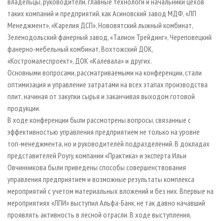
владельцы, руководители, главные технологи и начальники цехов
таких компаний и предприятий, как Асиновский завод МДФ, «ЛП
Менеджмент», «Карелия ДСП», Нововятский лыжный комбинат,
Зеленодольский фанерный завод, «Талион Трейдинг», Череповецкий
фанерно-мебельный комбинат, Вохтожский ДОК,
«Костромалеспроект», ДОК «Калевала» и других.
Основными вопросами, рассматриваемыми на конференции, стали
оптимизация и управление затратами на всех этапах производства
плит, начиная от закупки сырья и заканчивая выходом готовой
продукции.
В ходе конференции были рассмотрены вопросы, связанные с
эффективностью управления предприятием не только на уровне
топ-менеджмента, но и руководителей подразделений. В докладах
представителей Poyry, компании «Практика» и эксперта Ильи
Овчинникова
были приведены способы совершенствования
управления предприятием и возможные результаты комплекса
мероприятий с учетом материальных вложений и без них. Впервые на
мероприятиях «ЛПИ» выступил Альфа-Банк, не так давно начавший
проявлять активность в лесной отрасли. В ходе выступления,