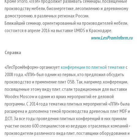
Кроме этого, «ЛПИ» продолжит развивать семинары, посвященные
производству мебели, биоэнергетике, лесопилению и деревянному
домостроению, в различных регионах России.
Ближайший семинар, ориентированный на производителей мебели,
состоится в апреле 2016 на выставке UMIDS в Краснодаре.
www.LesPromInform.ru
Справка
«ЛесПромИнформ» организует
конференции по плитной тематике
с
2008 года. «ЛПИ» был одним из первых, кто предложил обсудить
производство и применение плит OSB. Так, например, конференции,
посвященные этому виду плит, стали традиционным для выставки
Woodex Moscow и одним из ярких мероприятий ее деловой
программы. С 2014 года тематика плитных мероприятий «ЛПИ» была
расширена и дополнена темой производства древесных плит MDF и
ДСП. За все годы проведения плитных конференций в них приняли
участие около 600 специалистов из ведущих отраслевых компаний
-
производители различного вида плит, поставщики оборудования и