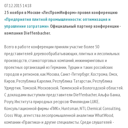
СУШКА ДРЕВЕСИНЫ
ПЕРСОНЫ
КОНТАКТЫ
РЕКЛАМА
07.12.2015 14:18
25 ноября в Москве «ЛесПромИнформ» провел конференцию
ПРОИЗВОДСТВО ДРЕВЕСНЫХ ПЛИТ
МОБИЛЬНЫЕ ВЫСТАВКИ
РЕКЛАМА НА САЙТЕ
«Предприятия плитной промышленности: оптимизация и
ДЕРЕВЯННОЕ ДОМОСТРОЕНИЕ
ОФИЦИАЛЬНЫЕ ДЕЛЕГАЦИИ
управление затратами»
.
Официальный партнер конференции -
ПРОИЗВОДСТВО МЕБЕЛИ
ПРИОРИТЕТНЫЕ ИНВЕСТПРОЕКТЫ
компания
Dieffenbacher.
БИОЭНЕРГЕТИКА
RUSSIAN FORESTRY REVIEW
Всего в работе конференции приняли участие более 50
ЦБП
ГАЗЕТА ЛЕСПРОМФОРУМ
представителей деревообрабатывающих, плитных и лесопильных
производств, станкоторговых компаний, инжиниринговых и
ИНСТРУМЕНТ И МАТЕРИАЛЫ
БИБЛИОТЕКА СПЕЦИАЛИСТА
проектных организаций из Германии, Турции и таких российских
городов и регионов, как Москва, Санкт-Петербург, Кострома, Омск,
Киров, Республика Карелия, Республика Татарстан, Республика
Удмуртия, Томской, Московской, Тюменской и Вологодской областей.
С докладами выступили представители Dieffenbacher, Альфа-Банка,
Poyry, Института природных ресурсов Финляндии LUKE,
Консультационной фирмы «ПИК», Huntsman, NTL Chemical Consulting,
Cross Wrap, агентства лесопромышленной аналитики WhatWood,
компании «Практика» и другие специалисты. Среди слушателей -