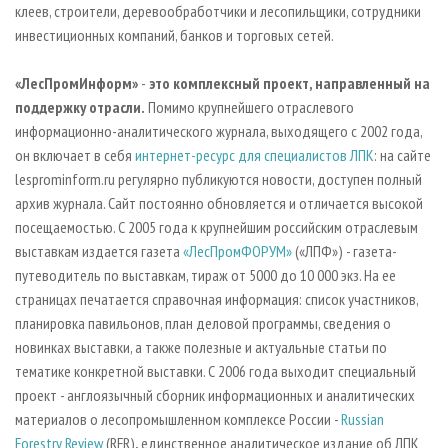
клеев, строители, деревообработчики и лесопильщики, сотрудники
инвестиционных компаний, банков и торговых сетей.
«ЛесПромИнформ»
-
это комплексный проект, направленный на
поддержку отрасли.
Помимо крупнейшего отраслевого
информационно-аналитического журнала, выходящего с 2002 года,
он включает в себя
интернет-ресурс для специалистов ЛПК
: на сайте
lesprominform.ru регулярно публикуются новости, доступен полный
архив журнала. Сайт постоянно обновляется и отличается высокой
посещаемостью. С 2005 года к крупнейшим российским отраслевым
выставкам издается газета
«ЛесПромФОРУМ»
(«ЛПФ») - газета-
путеводитель по выставкам, тираж от 5000 до 10 000 экз. На ее
страницах печатается справочная информация: список участников,
планировка павильонов, план деловой программы, сведения о
новинках выставки, а также полезные и актуальные статьи по
тематике конкретной выставки. С 2006 года выходит специальный
проект - англоязычный сборник информационных и аналитических
материалов о лесопромышленном комплексе России -
Russian
Forestry Review
(RFR)
,
единственное аналитическое издание об ЛПК