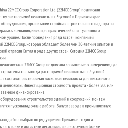
na 22MCC Group Corporation Ltd. (22MCC Group) подписали
тву растворимой целлюлозы в г. Чусовой в Пермском крае.
 оборудования, организации стройки и строительного надзора на
ралась компания, имеющая практический опыт успешного
ом уровне. После проведения ряда встреч компанией
й 22MCC Group, которая обладает более чем 30-летним опытом в
ной отрасли Китая и ряда других стран. Сегодня 22MCC Group
сии.
еллюлоза» и 22MCC Group подписали соглашение о намерениях, где
строительства завода растворимой целлюлозы в г. Чусовой
с. т составит растворимая вискозная целлюлоза для вискозного
ой целлюлозы. Инвестиционная стоимость проекта - более 500 млн
- заемное финансирование.
а оборудования, строительство зданий и сооружений, монтаж
начнутся пусконаладочные работы. Запуск завода в промышленную
завода был выбран по ряду причин: Прикамье - один из
 заготовки и логистики лесосырья, а в лесосечном фонде