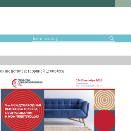
производству растворимой целлюлозы