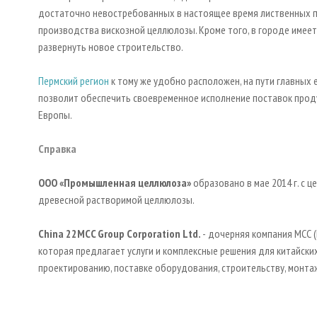
достаточно невостребованных в настоящее время лиственных по
производства вискозной целлюлозы. Кроме того, в городе имее
развернуть новое строительство.
Пермский регион
к тому же удобно расположен, на пути главных 
позволит обеспечить своевременное исполнение поставок проду
Европы.
Справка
ООО «Промышленная целлюлоза»
образовано в мае 2014 г. с 
древесной растворимой целлюлозы.
China
22
MCC
Group
Corporation
Ltd
.
-
дочерняя компания МСС (M
которая предлагает услуги и комплексные решения для китайски
проектированию, поставке оборудования, строительству, монта