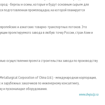
род - березы и осины, которые и будут основным сырьем для
тся подготовленная промплощадка, на которой планируется
европейских и азиатских товарно-транспортных потоков. Это
кции проектируемого завода в любую точку России, стран Азии и
целью осуществления проекта строительства завода по производству
etallurgical Corporation of China Ltd.) - международная корпорация,
х и зарубежных заказчиков по инженерному консалтингу,
жу и пусконаладке оборудования.
www.dwpulp.ru