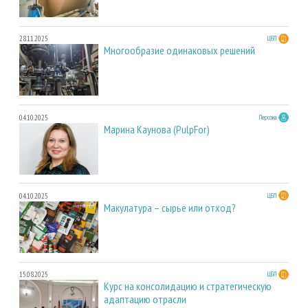
28.11.2025
ЦБП
Многообразие одинаковых решений
04.10.2025
Персона
Марина Каунова (PulpFor)
04.10.2025
ЦБП
Макулатура – сырье или отход?
15.08.2025
ЦБП
Курс на консолидацию и стратегическую
адаптацию отрасли