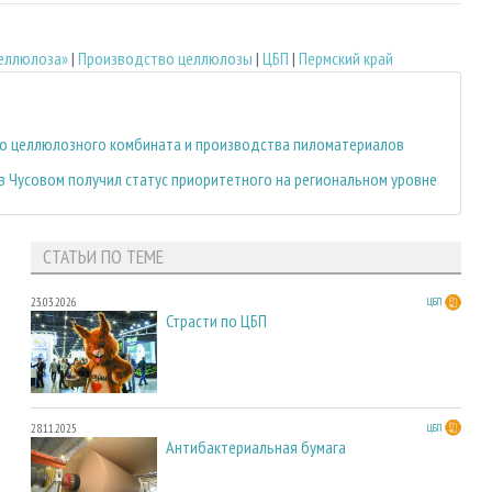
еллюлоза»
|
Производство целлюлозы
|
ЦБП
|
Пермский край
во целлюлозного комбината и производства пиломатериалов
 Чусовом получил статус приоритетного на региональном уровне
СТАТЬИ ПО ТЕМЕ
23.03.2026
ЦБП
Страсти по ЦБП
28.11.2025
ЦБП
Антибактериальная бумага