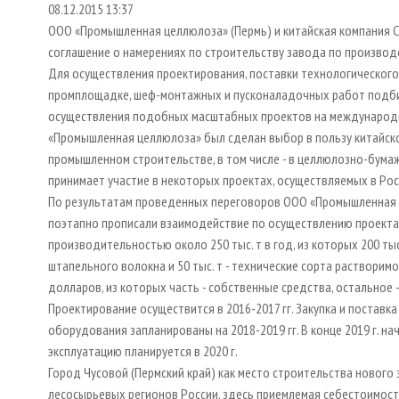
08.12.2015 13:37
ООО «Промышленная целлюлоза» (Пермь) и китайская компания Chi
соглашение о намерениях по строительству завода по производс
Для осуществления проектирования, поставки технологического
промплощадке, шеф-монтажных и пусконаладочных работ подби
осуществления подобных масштабных проектов на международн
«Промышленная целлюлоза» был сделан выбор в пользу китайско
промышленном строительстве, в том числе - в целлюлозно-бумаж
принимает участие в некоторых проектах, осуществляемых в Рос
По результатам проведенных переговоров ООО «Промышленная ц
поэтапно прописали взаимодействие по осуществлению проекта 
производительностью около 250 тыс. т в год, из которых 200 ты
штапельного волокна и 50 тыс. т - технические сорта растворим
долларов, из которых часть - собственные средства, остальное 
Проектирование осуществится в 2016-2017 гг. Закупка и поставк
оборудования запланированы на 2018-2019 гг. В конце 2019 г. 
эксплуатацию планируется в 2020 г.
Город Чусовой (Пермский край) как место строительства нового 
лесосырьевых регионов России, здесь приемлемая себестоимость