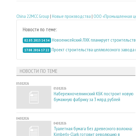
China 22MCC Group
|
Новые производства
|
ООО «Промышленная ц
Новости по теме:
Новоенисейский ЛХК планирует строительст
02.03.2015 14:54
Проект строительства целлюлозного завода в
17.08.2016 17:22
НОВОСТИ ПО ТЕМЕ
05.08.2026
05.08.2026
Набережночелнинский КБК построит новую
бумажную фабрику за 3 млрд рублей
04.08.2026
04.08.2026
Туалетная бумага без древесного волокна:
Kimberly-Clark готовит революцию в