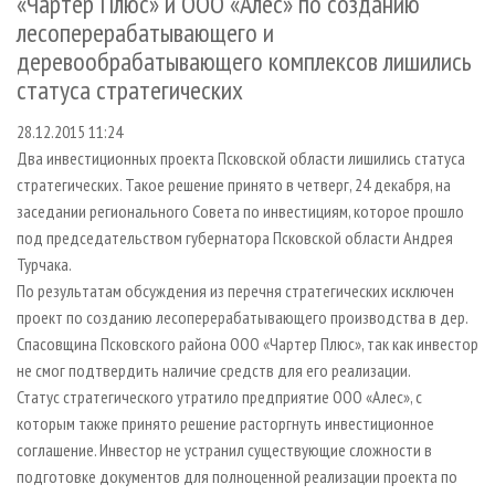
«Чартер Плюс» и ООО «Алес» по созданию
СУШКА ДРЕВЕСИНЫ
ПЕРСОНЫ
КОНТАКТЫ
РЕКЛАМА
лесоперерабатывающего и
ПРОИЗВОДСТВО ДРЕВЕСНЫХ ПЛИТ
МОБИЛЬНЫЕ ВЫСТАВКИ
РЕКЛАМА НА САЙТЕ
деревообрабатывающего комплексов лишились
статуса стратегических
ДЕРЕВЯННОЕ ДОМОСТРОЕНИЕ
ОФИЦИАЛЬНЫЕ ДЕЛЕГАЦИИ
ПРОИЗВОДСТВО МЕБЕЛИ
ПРИОРИТЕТНЫЕ ИНВЕСТПРОЕКТЫ
28.12.2015 11:24
Два инвестиционных проекта Псковской области лишились статуса
БИОЭНЕРГЕТИКА
RUSSIAN FORESTRY REVIEW
стратегических. Такое решение принято в четверг, 24 декабря, на
ЦБП
ГАЗЕТА ЛЕСПРОМФОРУМ
заседании регионального Совета по инвестициям, которое прошло
ИНСТРУМЕНТ И МАТЕРИАЛЫ
БИБЛИОТЕКА СПЕЦИАЛИСТА
под председательством губернатора Псковской области Андрея
Турчака.
По результатам обсуждения из перечня стратегических исключен
проект по созданию лесоперерабатывающего производства в дер.
Спасовщина Псковского района ООО «Чартер Плюс», так как инвестор
не смог подтвердить наличие средств для его реализации.
Статус стратегического утратило предприятие ООО «Алес», с
которым также принято решение расторгнуть инвестиционное
соглашение. Инвестор не устранил существующие сложности в
подготовке документов для полноценной реализации проекта по