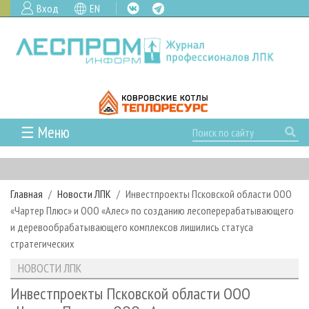
Вход
EN
☰ Меню
ГЛАВНАЯ
РУБРИКИ И ТЕМЫ
Главная
Новости ЛПК
Инвестпроекты Псковской области ООО
РУБРИКИ ЖУРНАЛА
НОВОСТИ
«Чартер Плюс» и ООО «Алес» по созданию лесоперерабатывающего
ЛЕСНОЕ ХОЗЯЙСТВО
КАЛЕНДАРЬ СОБЫТИЙ
и деревообрабатывающего комплексов лишились статуса
ПРОЕКТЫ ЛПИ
стратегических
ЛЕСОЗАГОТОВКА
НОВОСТИ ЛПК
АНАЛИТИКА
АРХИВ
НОВОСТИ ЛПК
ЛЕСОПИЛЕНИЕ
НОВОСТИ ЖУРНАЛА
ПРЕДПРИЯТИЯ ЛПК
АРХИВ ЖУРНАЛОВ
О ЖУРНАЛЕ
Инвестпроекты Псковской области ООО
ДЕРЕВООБРАБОТКА
НОВОСТИ КОМПАНИЙ
ЛЕСНЫЕ РЕГИОНЫ РОССИИ
СТАТЬИ
ПОДПИСКА
РЕКЛАМОДАТЕЛЯМ