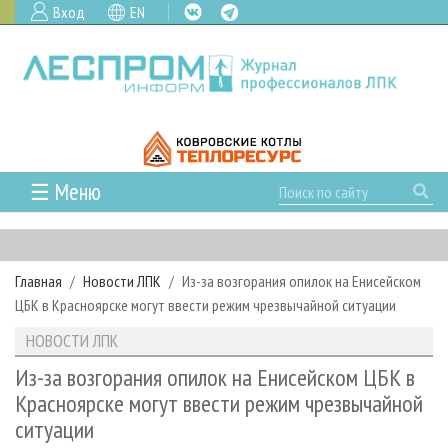
Вход
EN
☰ Меню
ГЛАВНАЯ
РУБРИКИ И ТЕМЫ
Главная
Новости ЛПК
Из-за возгорания опилок на Енисейском
РУБРИКИ ЖУРНАЛА
НОВОСТИ
ЦБК в Красноярске могут ввести режим чрезвычайной ситуации
ЛЕСНОЕ ХОЗЯЙСТВО
КАЛЕНДАРЬ СОБЫТИЙ
ПРОЕКТЫ ЛПИ
НОВОСТИ ЛПК
ЛЕСОЗАГОТОВКА
НОВОСТИ ЛПК
АНАЛИТИКА
АРХИВ
Из-за возгорания опилок на Енисейском ЦБК в
ЛЕСОПИЛЕНИЕ
НОВОСТИ ЖУРНАЛА
ПРЕДПРИЯТИЯ ЛПК
АРХИВ ЖУРНАЛОВ
Красноярске могут ввести режим чрезвычайной
О ЖУРНАЛЕ
ситуации
ДЕРЕВООБРАБОТКА
НОВОСТИ КОМПАНИЙ
ЛЕСНЫЕ РЕГИОНЫ РОССИИ
СТАТЬИ
ПОДПИСКА
РЕКЛАМОДАТЕЛЯМ