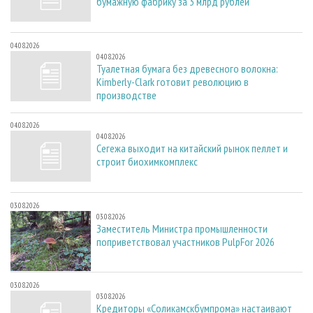
бумажную фабрику за 3 млрд рублей
04.08.2026
04.08.2026
Туалетная бумага без древесного волокна:
Kimberly-Clark готовит революцию в
производстве
04.08.2026
04.08.2026
Сегежа выходит на китайский рынок пеллет и
строит биохимкомплекс
03.08.2026
03.08.2026
Заместитель Министра промышленности
поприветствовал участников PulpFor 2026
03.08.2026
03.08.2026
Кредиторы «Соликамскбумпрома» настаивают