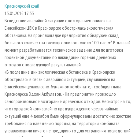
СУШКА ДРЕВЕСИНЫ
ПЕРСОНЫ
КОНТАКТЫ
РЕКЛАМА
Красноярский край
13.01.2016 17:33
ПРОИЗВОДСТВО ДРЕВЕСНЫХ ПЛИТ
МОБИЛЬНЫЕ ВЫСТАВКИ
РЕКЛАМА НА САЙТЕ
Вследствие аварийной ситуации с возгоранием опилок на
ДЕРЕВЯННОЕ ДОМОСТРОЕНИЕ
ОФИЦИАЛЬНЫЕ ДЕЛЕГАЦИИ
Енисейском ЦБК в Красноярске обострилась экологическая
ПРОИЗВОДСТВО МЕБЕЛИ
ПРИОРИТЕТНЫЕ ИНВЕСТПРОЕКТЫ
обстановка. На промплощадке предприятия обнаружен склад
3
большого количества тлеющих опилок - около 100 тыс. м
. В данный
БИОЭНЕРГЕТИКА
RUSSIAN FORESTRY REVIEW
момент разрабатывается техническое задание для подготовки
ЦБП
ГАЗЕТА ЛЕСПРОМФОРУМ
проектной документации по ликвидации горения древесных
отходов с последующей рекультивацией.
ИНСТРУМЕНТ И МАТЕРИАЛЫ
БИБЛИОТЕКА СПЕЦИАЛИСТА
«В последние дни экологическая обстановка в Красноярске
обострилась в связи с аварийной ситуацией, случившейся на
Енисейском целлюлозно-бумажном комбинате, - сообщил глава
Красноярска Эдхам Акбулатов. - На предприятии произошло
самопроизвольное возгорание древесных отходов. Несмотря на то,
что городской комиссией по предупреждению чрезвычайных
ситуаций еще 4 декабря были сформулированы достаточно жесткие
требования по наведению порядка, на территории комбината
управляющими ничего не предпринято для устранения последствий