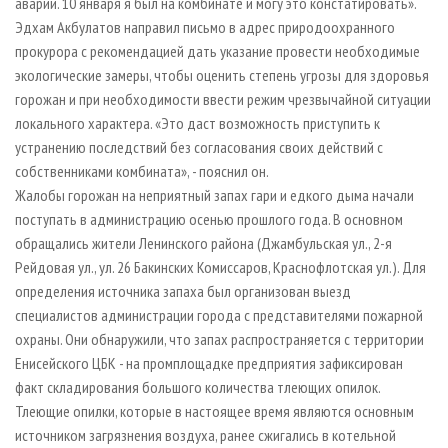
аварии. 10 января я был на комбинате и могу это констатировать».
Эдхам Акбулатов направил письмо в адрес природоохранного
прокурора с рекомендацией дать указание провести необходимые
экологические замеры, чтобы оценить степень угрозы для здоровья
горожан и при необходимости ввести режим чрезвычайной ситуации
локального характера. «Это даст возможность приступить к
устранению последствий без согласования своих действий с
собственниками комбината», - пояснил он.
Жалобы горожан на неприятный запах гари и едкого дыма начали
поступать в администрацию осенью прошлого года. В основном
обращались жители Ленинского района (Джамбульская ул., 2-я
Рейдовая ул., ул. 26 Бакинских Комиссаров, Краснофлотская ул.). Для
определения источника запаха был организован выезд
специалистов администрации города с представителями пожарной
охраны. Они обнаружили, что запах распространяется с территории
Енисейского ЦБК - на промплощадке предприятия зафиксирован
факт складирования большого количества тлеющих опилок.
Тлеющие опилки, которые в настоящее время являются основным
источником загрязнения воздуха, ранее сжигались в котельной