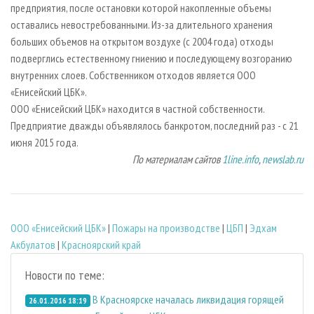
предприятия, после остановки которой накопленные объемы
оставались невостребованными. Из-за длительного хранения
больших объемов на открытом воздухе (с 2004 года) отходы
подверглись естественному гниению и последующему возгоранию
внутренних слоев. Собственником отходов является ООО
«Енисейский ЦБК».
ООО «Енисейский ЦБК» находится в частной собственности.
Предприятие дважды объявлялось банкротом, последний раз - с 21
июня 2015 года.
По материалам сайтов
1line.info
,
newslab.ru
ООО «Енисейский ЦБК»
|
Пожары на производстве
|
ЦБП
|
Эдхам
Акбулатов
|
Красноярский край
Новости по теме:
В Красноярске началась ликвидация горящей
26.01.2016 18:19