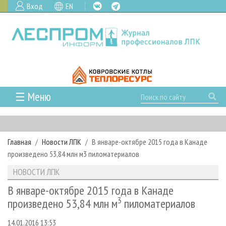
Вход
EN
☰ Меню
ГЛАВНАЯ
РУБРИКИ И ТЕМЫ
Главная
Новости ЛПК
В январе-октябре 2015 года в Канаде
РУБРИКИ ЖУРНАЛА
НОВОСТИ
произведено 53,84 млн м3 пиломатериалов
ЛЕСНОЕ ХОЗЯЙСТВО
КАЛЕНДАРЬ СОБЫТИЙ
ПРОЕКТЫ ЛПИ
НОВОСТИ ЛПК
ЛЕСОЗАГОТОВКА
НОВОСТИ ЛПК
АНАЛИТИКА
АРХИВ
В январе-октябре 2015 года в Канаде
ЛЕСОПИЛЕНИЕ
НОВОСТИ ЖУРНАЛА
ПРЕДПРИЯТИЯ ЛПК
3
АРХИВ ЖУРНАЛОВ
произведено 53,84 млн м
пиломатериалов
О ЖУРНАЛЕ
ДЕРЕВООБРАБОТКА
НОВОСТИ КОМПАНИЙ
ЛЕСНЫЕ РЕГИОНЫ РОССИИ
СТАТЬИ
ПОДПИСКА
РЕКЛАМОДАТЕЛЯМ
14.01.2016 13:53