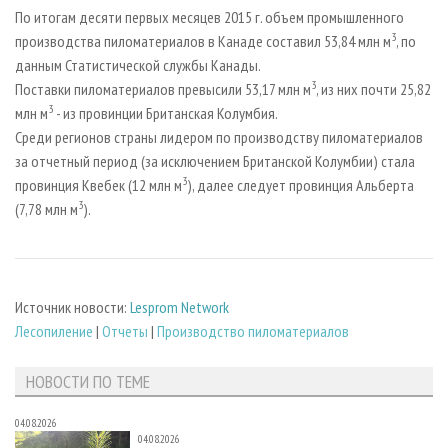
СУШКА ДРЕВЕСИНЫ
ПЕРСОНЫ
КОНТАКТЫ
РЕКЛАМА
По итогам десяти первых месяцев 2015 г. объем промышленного
3
производства пиломатериалов в Канаде составил 53,84 млн м
, по
ПРОИЗВОДСТВО ДРЕВЕСНЫХ ПЛИТ
МОБИЛЬНЫЕ ВЫСТАВКИ
РЕКЛАМА НА САЙТЕ
данным Статистической службы Канады.
ДЕРЕВЯННОЕ ДОМОСТРОЕНИЕ
ОФИЦИАЛЬНЫЕ ДЕЛЕГАЦИИ
3
Поставки пиломатериалов превысили 53,17 млн м
, из них почти 25,82
3
ПРОИЗВОДСТВО МЕБЕЛИ
млн м
- из провинции Британская Колумбия.
ПРИОРИТЕТНЫЕ ИНВЕСТПРОЕКТЫ
Среди регионов страны лидером по производству пиломатериалов
БИОЭНЕРГЕТИКА
RUSSIAN FORESTRY REVIEW
за отчетный период (за исключением Британской Колумбии) стала
ЦБП
ГАЗЕТА ЛЕСПРОМФОРУМ
3
провинция Квебек (12 млн м
), далее следует провинция Альберта
3
(7,78 млн м
).
ИНСТРУМЕНТ И МАТЕРИАЛЫ
БИБЛИОТЕКА СПЕЦИАЛИСТА
Источник новости:
Lesprom Network
Лесопиление
|
Отчеты
|
Производство пиломатериалов
НОВОСТИ ПО ТЕМЕ
04.08.2026
04.08.2026