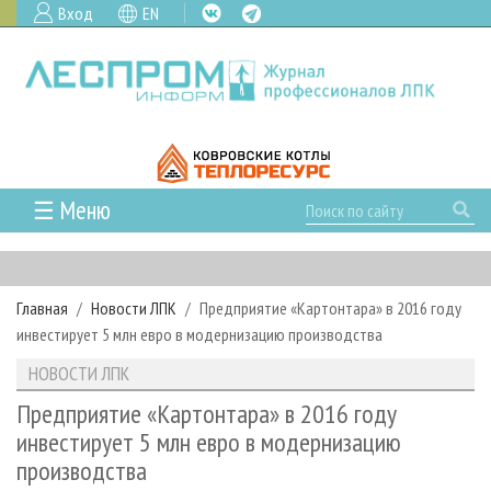
Вход
EN
☰ Меню
ГЛАВНАЯ
РУБРИКИ И ТЕМЫ
Главная
Новости ЛПК
Предприятие «Картонтара» в 2016 году
РУБРИКИ ЖУРНАЛА
НОВОСТИ
инвестирует 5 млн евро в модернизацию производства
ЛЕСНОЕ ХОЗЯЙСТВО
КАЛЕНДАРЬ СОБЫТИЙ
ПРОЕКТЫ ЛПИ
НОВОСТИ ЛПК
ЛЕСОЗАГОТОВКА
НОВОСТИ ЛПК
АНАЛИТИКА
АРХИВ
Предприятие «Картонтара» в 2016 году
ЛЕСОПИЛЕНИЕ
НОВОСТИ ЖУРНАЛА
ПРЕДПРИЯТИЯ ЛПК
АРХИВ ЖУРНАЛОВ
инвестирует 5 млн евро в модернизацию
О ЖУРНАЛЕ
производства
ДЕРЕВООБРАБОТКА
НОВОСТИ КОМПАНИЙ
ЛЕСНЫЕ РЕГИОНЫ РОССИИ
СТАТЬИ
ПОДПИСКА
РЕКЛАМОДАТЕЛЯМ