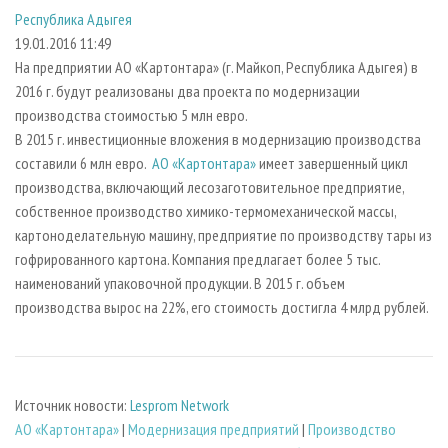
СУШКА ДРЕВЕСИНЫ
ПЕРСОНЫ
КОНТАКТЫ
РЕКЛАМА
Республика Адыгея
19.01.2016 11:49
ПРОИЗВОДСТВО ДРЕВЕСНЫХ ПЛИТ
МОБИЛЬНЫЕ ВЫСТАВКИ
РЕКЛАМА НА САЙТЕ
На предприятии АО «Картонтара» (г. Майкоп, Республика Адыгея) в
ДЕРЕВЯННОЕ ДОМОСТРОЕНИЕ
ОФИЦИАЛЬНЫЕ ДЕЛЕГАЦИИ
2016 г. будут реализованы два проекта по модернизации
ПРОИЗВОДСТВО МЕБЕЛИ
ПРИОРИТЕТНЫЕ ИНВЕСТПРОЕКТЫ
производства стоимостью 5 млн евро.
В 2015 г. инвестиционные вложения в модернизацию производства
БИОЭНЕРГЕТИКА
RUSSIAN FORESTRY REVIEW
составили 6 млн евро.
АО «Картонтара»
имеет завершенный цикл
ЦБП
ГАЗЕТА ЛЕСПРОМФОРУМ
производства, включающий лесозаготовительное предприятие,
собственное производство химико-термомеханической массы,
ИНСТРУМЕНТ И МАТЕРИАЛЫ
БИБЛИОТЕКА СПЕЦИАЛИСТА
картоноделательную машину, предприятие по производству тары из
гофрированного картона. Компания предлагает более 5 тыс.
наименований упаковочной продукции. В 2015 г. объем
производства вырос на 22%, его стоимость достигла 4 млрд рублей.
Источник новости:
Lesprom Network
АО «Картонтара»
|
Модернизация предприятий
|
Производство