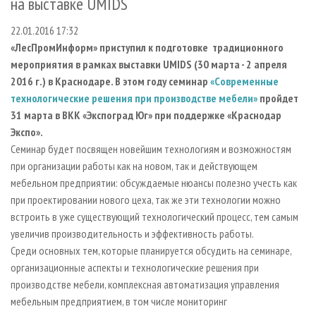
на выставке UMIDS
СУШКА ДРЕВЕСИНЫ
ПЕРСОНЫ
КОНТАКТЫ
РЕКЛАМА
22.01.2016 17:32
ПРОИЗВОДСТВО ДРЕВЕСНЫХ ПЛИТ
МОБИЛЬНЫЕ ВЫСТАВКИ
РЕКЛАМА НА САЙТЕ
«ЛесПромИнформ» приступил к подготовке традиционного
ДЕРЕВЯННОЕ ДОМОСТРОЕНИЕ
ОФИЦИАЛЬНЫЕ ДЕЛЕГАЦИИ
мероприятия в рамках выставки UMIDS (30 марта - 2 апреля
ПРОИЗВОДСТВО МЕБЕЛИ
ПРИОРИТЕТНЫЕ ИНВЕСТПРОЕКТЫ
2016 г.) в Краснодаре. В этом году семинар
«
Современные
технологические решения при производстве мебели»
пройдет
БИОЭНЕРГЕТИКА
RUSSIAN FORESTRY REVIEW
31 марта в ВКК «Экспоград Юг» при поддержке «Краснодар
ЦБП
ГАЗЕТА ЛЕСПРОМФОРУМ
Экспо».
Семинар будет посвящен новейшим технологиям и возможностям
ИНСТРУМЕНТ И МАТЕРИАЛЫ
БИБЛИОТЕКА СПЕЦИАЛИСТА
при организации работы как на новом, так и действующем
мебельном предприятии: обсуждаемые нюансы полезно учесть как
при проектировании нового цеха, так же эти технологии можно
встроить в уже существующий технологический процесс, тем самым
увеличив производительность и эффективность работы.
Среди основных тем, которые планируется обсудить на семинаре,
организационные аспекты и технологические решения при
производстве мебели, комплексная автоматизация управления
мебельным предприятием, в том числе мониторинг