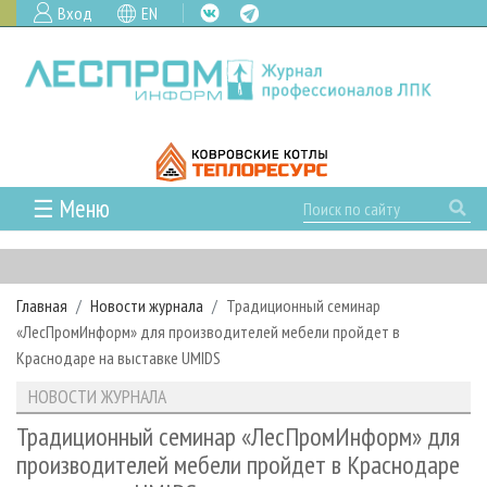
Вход
EN
☰ Меню
ГЛАВНАЯ
РУБРИКИ И ТЕМЫ
Главная
Новости журнала
Традиционный семинар
РУБРИКИ ЖУРНАЛА
НОВОСТИ
«ЛесПромИнформ» для производителей мебели пройдет в
ЛЕСНОЕ ХОЗЯЙСТВО
КАЛЕНДАРЬ СОБЫТИЙ
Краснодаре на выставке UMIDS
ПРОЕКТЫ ЛПИ
ЛЕСОЗАГОТОВКА
НОВОСТИ ЛПК
АНАЛИТИКА
НОВОСТИ ЖУРНАЛА
АРХИВ
ЛЕСОПИЛЕНИЕ
НОВОСТИ ЖУРНАЛА
ПРЕДПРИЯТИЯ ЛПК
АРХИВ ЖУРНАЛОВ
Традиционный семинар «ЛесПромИнформ» для
О ЖУРНАЛЕ
производителей мебели пройдет в Краснодаре
ДЕРЕВООБРАБОТКА
НОВОСТИ КОМПАНИЙ
ЛЕСНЫЕ РЕГИОНЫ РОССИИ
СТАТЬИ
ПОДПИСКА
РЕКЛАМОДАТЕЛЯМ