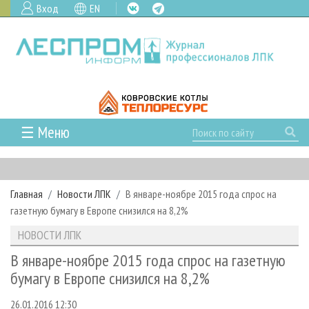
Вход
EN
☰ Меню
ГЛАВНАЯ
РУБРИКИ И ТЕМЫ
Главная
Новости ЛПК
В январе-ноябре 2015 года спрос на
РУБРИКИ ЖУРНАЛА
НОВОСТИ
газетную бумагу в Европе снизился на 8,2%
ЛЕСНОЕ ХОЗЯЙСТВО
КАЛЕНДАРЬ СОБЫТИЙ
ПРОЕКТЫ ЛПИ
НОВОСТИ ЛПК
ЛЕСОЗАГОТОВКА
НОВОСТИ ЛПК
АНАЛИТИКА
АРХИВ
В январе-ноябре 2015 года спрос на газетную
ЛЕСОПИЛЕНИЕ
НОВОСТИ ЖУРНАЛА
ПРЕДПРИЯТИЯ ЛПК
АРХИВ ЖУРНАЛОВ
бумагу в Европе снизился на 8,2%
О ЖУРНАЛЕ
ДЕРЕВООБРАБОТКА
НОВОСТИ КОМПАНИЙ
ЛЕСНЫЕ РЕГИОНЫ РОССИИ
СТАТЬИ
ПОДПИСКА
РЕКЛАМОДАТЕЛЯМ
26.01.2016 12:30