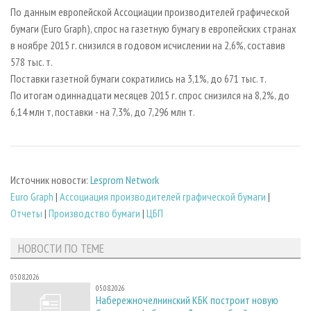
СУШКА ДРЕВЕСИНЫ
ПЕРСОНЫ
КОНТАКТЫ
РЕКЛАМА
По данным европейской Ассоциации производителей графической
бумаги (Euro Graph), спрос на газетную бумагу в европейских странах
ПРОИЗВОДСТВО ДРЕВЕСНЫХ ПЛИТ
МОБИЛЬНЫЕ ВЫСТАВКИ
РЕКЛАМА НА САЙТЕ
в ноябре 2015 г. снизился в годовом исчислении на 2,6%, составив
ДЕРЕВЯННОЕ ДОМОСТРОЕНИЕ
ОФИЦИАЛЬНЫЕ ДЕЛЕГАЦИИ
578 тыс. т.
ПРОИЗВОДСТВО МЕБЕЛИ
Поставки газетной бумаги сократились на 3,1%, до 671 тыс. т.
ПРИОРИТЕТНЫЕ ИНВЕСТПРОЕКТЫ
По итогам одиннадцати месяцев 2015 г. спрос снизился на 8,2%, до
БИОЭНЕРГЕТИКА
RUSSIAN FORESTRY REVIEW
6,14 млн т, поставки - на 7,3%, до 7,296 млн т.
ЦБП
ГАЗЕТА ЛЕСПРОМФОРУМ
ИНСТРУМЕНТ И МАТЕРИАЛЫ
БИБЛИОТЕКА СПЕЦИАЛИСТА
Источник новости:
Lesprom Network
Euro Graph
|
Ассоциация производителей графической бумаги
|
Отчеты
|
Производство бумаги
|
ЦБП
НОВОСТИ ПО ТЕМЕ
05.08.2026
05.08.2026
Набережночелнинский КБК построит новую