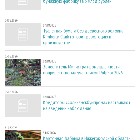
бумажную фабрику за 3 млрд рублей
04.08.2026
04.08.2026
Туалетная бумага без древесного волокна:
Kimberly-Clark готовит революцию в
производстве
03.08.2026
03.08.2026
Заместитель Министра промышленности
поприветствовал участников PulpFor 2026
03.08.2026
03.08.2026
Кредиторы «Соликамскбумпрома» настаивают
на введении наблюдения
31.07.2026
31.07.2026
Картонная фабрика в Нижегородской области