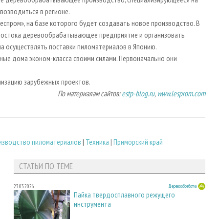
возводиться в регионе.
леспром», на базе которого будет создавать новое производство. В
дивостока деревообрабатывающее предприятие и организовать
на осуществлять поставки пиломатериалов в Японию.
ные дома эконом-класса своими силами. Первоначально они
ализацию зарубежных проектов.
По материалам сайтов:
estp-blog.ru
,
www.lesprom.com
изводство пиломатериалов
|
Техника
|
Приморский край
СТАТЬИ ПО ТЕМЕ
23.03.2026
Деревообработка
Пайка твердосплавного режущего
инструмента