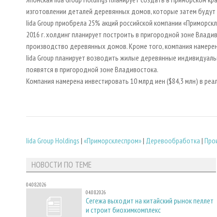
изготовлении деталей деревянных домов, которые затем будут 
Iida Group приобрела 25% акций российской компании «Приморск
2016 г. холдинг планирует построить в пригородной зоне Вла
производство деревянных домов. Кроме того, компания намере
Iida Group планирует возводить жилые деревянные индивидуаль
появятся в пригородной зоне Владивостока.
Компания намерена инвестировать 10 млрд иен ($84,3 млн) в ре
Iida Group Holdings
|
«Приморсклеспром»
|
Деревообработка
|
Про
НОВОСТИ ПО ТЕМЕ
04.08.2026
04.08.2026
Сегежа выходит на китайский рынок пеллет
и строит биохимкомплекс