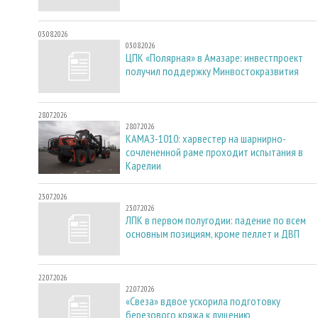
03.08.2026
03.08.2026
ЦПК «Полярная» в Амазаре: инвестпроект
получил поддержку Минвостокразвития
28.07.2026
28.07.2026
КАМАЗ-1010: харвестер на шарнирно-
сочлененной раме проходит испытания в
Карелии
23.07.2026
23.07.2026
ЛПК в первом полугодии: падение по всем
основным позициям, кроме пеллет и ДВП
22.07.2026
22.07.2026
«Свеза» вдвое ускорила подготовку
березового кряжа к лущению