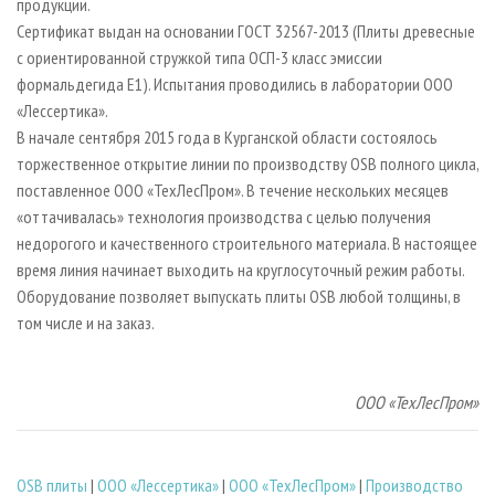
продукции.
Сертификат выдан на основании ГОСТ 32567-2013 (Плиты древесные
с ориентированной стружкой типа ОСП-3 класс эмиссии
формальдегида E1). Испытания проводились в лаборатории ООО
«Лессертика».
В начале сентября 2015 года в Курганской области состоялось
торжественное открытие линии по производству OSB полного цикла,
поставленное ООО «ТехЛесПром». В течение нескольких месяцев
«оттачивалась» технология производства с целью получения
недорогого и качественного строительного материала. В настоящее
время линия начинает выходить на круглосуточный режим работы.
Оборудование позволяет выпускать плиты OSB любой толщины, в
том числе и на заказ.
ООО «ТехЛесПром»
OSB плиты
|
ООО «Лессертика»
|
ООО «ТехЛесПром»
|
Производство