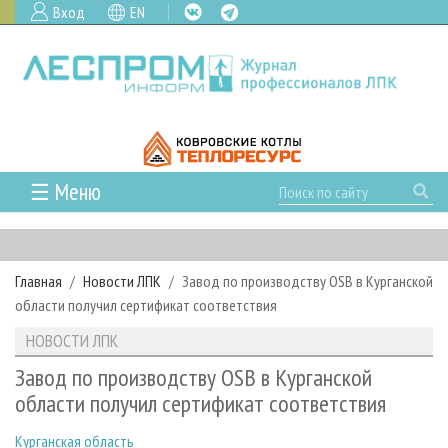
Вход
EN
☰ Меню
ГЛАВНАЯ
РУБРИКИ И ТЕМЫ
Главная
Новости ЛПК
Завод по производству OSB в Курганской
РУБРИКИ ЖУРНАЛА
НОВОСТИ
области получил сертификат соответствия
ЛЕСНОЕ ХОЗЯЙСТВО
КАЛЕНДАРЬ СОБЫТИЙ
ПРОЕКТЫ ЛПИ
НОВОСТИ ЛПК
ЛЕСОЗАГОТОВКА
НОВОСТИ ЛПК
АНАЛИТИКА
АРХИВ
Завод по производству OSB в Курганской
ЛЕСОПИЛЕНИЕ
НОВОСТИ ЖУРНАЛА
ПРЕДПРИЯТИЯ ЛПК
АРХИВ ЖУРНАЛОВ
области получил сертификат соответствия
О ЖУРНАЛЕ
ДЕРЕВООБРАБОТКА
НОВОСТИ КОМПАНИЙ
ЛЕСНЫЕ РЕГИОНЫ РОССИИ
СТАТЬИ
ПОДПИСКА
РЕКЛАМОДАТЕЛЯМ
Курганская область