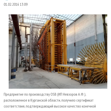
СУШКА ДРЕВЕСИНЫ
ПЕРСОНЫ
КОНТАКТЫ
РЕКЛАМА
01.02.2016 13:09
ПРОИЗВОДСТВО ДРЕВЕСНЫХ ПЛИТ
МОБИЛЬНЫЕ ВЫСТАВКИ
РЕКЛАМА НА САЙТЕ
ДЕРЕВЯННОЕ ДОМОСТРОЕНИЕ
ОФИЦИАЛЬНЫЕ ДЕЛЕГАЦИИ
ПРОИЗВОДСТВО МЕБЕЛИ
ПРИОРИТЕТНЫЕ ИНВЕСТПРОЕКТЫ
БИОЭНЕРГЕТИКА
RUSSIAN FORESTRY REVIEW
ЦБП
ГАЗЕТА ЛЕСПРОМФОРУМ
ИНСТРУМЕНТ И МАТЕРИАЛЫ
БИБЛИОТЕКА СПЕЦИАЛИСТА
Предприятие по производству OSB (ИП Невзоров А.Ф.),
расположенное в Курганской области, получило сертификат
соответствия, подтверждающий высокое качество конечной