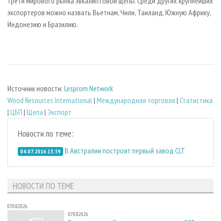
трети мирового рынка эвкалиптовой щепы. Среди других крупнейших
экспортеров можно назвать Вьетнам, Чили, Таиланд, Южную Африку,
Индонезию и Бразилию.
Источник новости:
Lesprom Network
Wood Resources International
|
Международная торговля
|
Статистика
|
ЦБП
|
Щепа
|
Экспорт
Новости по теме:
В Австралии построят первый завод CLT
04.07.2016 13:59
НОВОСТИ ПО ТЕМЕ
07.08.2026
07.08.2026