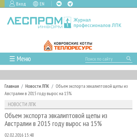
Вход
EN
☰ Меню
ГЛАВНАЯ
РУБРИКИ И ТЕМЫ
Главная
Новости ЛПК
Объем экспорта эвкалиптовой щепы из
РУБРИКИ ЖУРНАЛА
НОВОСТИ
Австралии в 2015 году вырос на 15%
ЛЕСНОЕ ХОЗЯЙСТВО
КАЛЕНДАРЬ СОБЫТИЙ
ПРОЕКТЫ ЛПИ
НОВОСТИ ЛПК
ЛЕСОЗАГОТОВКА
НОВОСТИ ЛПК
АНАЛИТИКА
АРХИВ
Объем экспорта эвкалиптовой щепы из
ЛЕСОПИЛЕНИЕ
НОВОСТИ ЖУРНАЛА
ПРЕДПРИЯТИЯ ЛПК
АРХИВ ЖУРНАЛОВ
Австралии в 2015 году вырос на 15%
О ЖУРНАЛЕ
ДЕРЕВООБРАБОТКА
НОВОСТИ КОМПАНИЙ
ЛЕСНЫЕ РЕГИОНЫ РОССИИ
СТАТЬИ
ПОДПИСКА
РЕКЛАМОДАТЕЛЯМ
02.02.2016 15:48