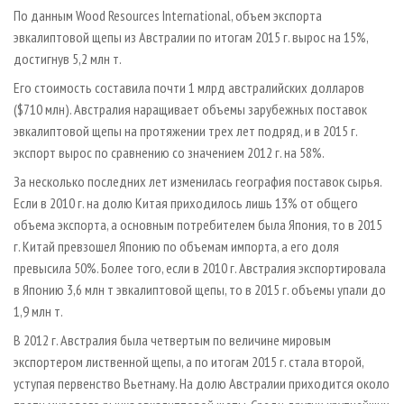
СУШКА ДРЕВЕСИНЫ
ПЕРСОНЫ
КОНТАКТЫ
РЕКЛАМА
По данным Wood Resources International, объем экспорта
эвкалиптовой щепы из Австралии по итогам 2015 г. вырос на 15%,
ПРОИЗВОДСТВО ДРЕВЕСНЫХ ПЛИТ
МОБИЛЬНЫЕ ВЫСТАВКИ
РЕКЛАМА НА САЙТЕ
достигнув 5,2 млн т.
ДЕРЕВЯННОЕ ДОМОСТРОЕНИЕ
ОФИЦИАЛЬНЫЕ ДЕЛЕГАЦИИ
Его стоимость составила почти 1 млрд австралийских долларов
ПРОИЗВОДСТВО МЕБЕЛИ
ПРИОРИТЕТНЫЕ ИНВЕСТПРОЕКТЫ
($710 млн). Австралия наращивает объемы зарубежных поставок
БИОЭНЕРГЕТИКА
эвкалиптовой щепы на протяжении трех лет подряд, и в 2015 г.
RUSSIAN FORESTRY REVIEW
экспорт вырос по сравнению со значением 2012 г. на 58%.
ЦБП
ГАЗЕТА ЛЕСПРОМФОРУМ
За несколько последних лет изменилась география поставок сырья.
ИНСТРУМЕНТ И МАТЕРИАЛЫ
БИБЛИОТЕКА СПЕЦИАЛИСТА
Если в 2010 г. на долю Китая приходилось лишь 13% от общего
объема экспорта, а основным потребителем была Япония, то в 2015
г. Китай превзошел Японию по объемам импорта, а его доля
превысила 50%. Более того, если в 2010 г. Австралия экспортировала
в Японию 3,6 млн т эвкалиптовой щепы, то в 2015 г. объемы упали до
1,9 млн т.
В 2012 г. Австралия была четвертым по величине мировым
экспортером лиственной щепы, а по итогам 2015 г. стала второй,
уступая первенство Вьетнаму. На долю Австралии приходится около