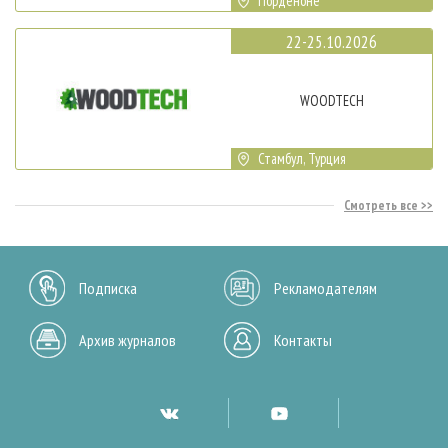
Порденоне
22-25.10.2026
WOODTECH
Стамбул, Турция
Смотреть все
Подписка
Рекламодателям
Архив журналов
Контакты