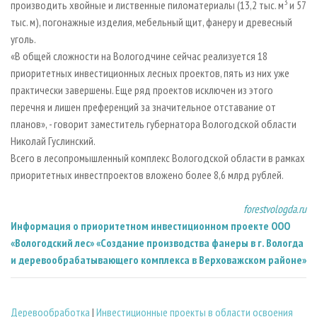
3
производить хвойные и лиственные пиломатериалы (13,2 тыс. м
и 57
тыс. м), погонажные изделия, мебельный щит, фанеру и древесный
уголь.
«В общей сложности на Вологодчине сейчас реализуется 18
приоритетных инвестиционных лесных проектов, пять из них уже
практически завершены. Еще ряд проектов исключен из этого
перечня и лишен преференций за значительное отставание от
планов», - говорит заместитель губернатора Вологодской области
Николай Гуслинский.
Всего в лесопромышленный комплекс Вологодской области в рамках
приоритетных инвестпроектов вложено более 8,6 млрд рублей.
forestvologda.ru
Информация о приоритетном инвестиционном проекте ООО
«Вологодский лес» «Создание производства фанеры в г. Вологда
и деревообрабатывающего комплекса в Верховажском районе»
Деревообработка
|
Инвестиционные проекты в области освоения