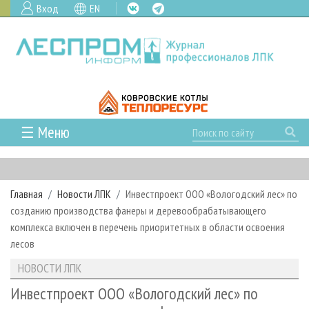
Вход
EN
☰ Меню
ГЛАВНАЯ
РУБРИКИ И ТЕМЫ
Главная
Новости ЛПК
Инвестпроект ООО «Вологодский лес» по
РУБРИКИ ЖУРНАЛА
НОВОСТИ
созданию производства фанеры и деревообрабатывающего
ЛЕСНОЕ ХОЗЯЙСТВО
КАЛЕНДАРЬ СОБЫТИЙ
комплекса включен в перечень приоритетных в области освоения
ПРОЕКТЫ ЛПИ
лесов
ЛЕСОЗАГОТОВКА
НОВОСТИ ЛПК
АНАЛИТИКА
АРХИВ
НОВОСТИ ЛПК
ЛЕСОПИЛЕНИЕ
НОВОСТИ ЖУРНАЛА
ПРЕДПРИЯТИЯ ЛПК
АРХИВ ЖУРНАЛОВ
О ЖУРНАЛЕ
Инвестпроект ООО «Вологодский лес» по
ДЕРЕВООБРАБОТКА
НОВОСТИ КОМПАНИЙ
ЛЕСНЫЕ РЕГИОНЫ РОССИИ
СТАТЬИ
ПОДПИСКА
РЕКЛАМОДАТЕЛЯМ