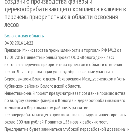
созданию производства фанеры и
СУШКА ДРЕВЕСИНЫ
ПЕРСОНЫ
КОНТАКТЫ
РЕКЛАМА
деревообрабатывающего комплекса включен в
ПРОИЗВОДСТВО ДРЕВЕСНЫХ ПЛИТ
МОБИЛЬНЫЕ ВЫСТАВКИ
РЕКЛАМА НА САЙТЕ
перечень приоритетных в области освоения
лесов
ДЕРЕВЯННОЕ ДОМОСТРОЕНИЕ
ОФИЦИАЛЬНЫЕ ДЕЛЕГАЦИИ
ПРОИЗВОДСТВО МЕБЕЛИ
ПРИОРИТЕТНЫЕ ИНВЕСТПРОЕКТЫ
Вологодская область
04.02.2016 14:22
БИОЭНЕРГЕТИКА
RUSSIAN FORESTRY REVIEW
Приказом Министерства промышленности и торговли РФ №12 от
ЦБП
ГАЗЕТА ЛЕСПРОМФОРУМ
12.01.2016 г. инвестиционный проект ООО «Вологодский лес»
ИНСТРУМЕНТ И МАТЕРИАЛЫ
БИБЛИОТЕКА СПЕЦИАЛИСТА
включен в перечень приоритетных проектов в области освоения
лесов. Для его реализации уже подобраны лесные участки в
Верховажском, Вологодском, Грязовецком, Междуреченском и Усть-
Кубинском районах Вологодской области.
Инвестиционный проект предусматривает создание производства
по выпуску клееной фанеры в Вологде и деревообрабатывающего
комплекса в Верховажском районе. В развитие
лесоперерабатывающего производства планируют инвестировать
около 800 млн рублей. Появится 155 новых рабочих мест.
Предприятие будет заниматься глубокой переработкой древесины и