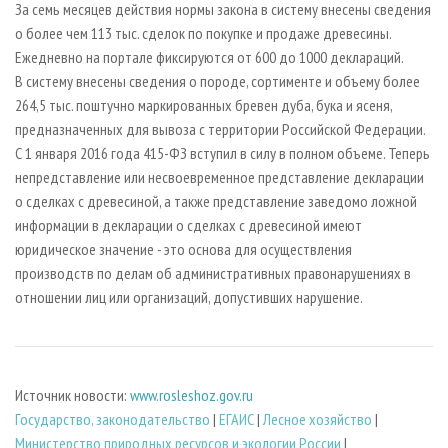
За семь месяцев действия нормы закона в систему внесены сведения
о более чем 113 тыс. сделок по покупке и продаже древесины.
Ежедневно на портале фиксируются от 600 до 1000 деклараций.
В систему внесены сведения о породе, сортименте и объему более
264,5 тыс. поштучно маркированных бревен дуба, бука и ясеня,
предназначенных для вывоза с территории Российской Федерации.
С 1 января 2016 года 415-ФЗ вступил в силу в полном объеме. Теперь
непредставление или несвоевременное представление декларации
о сделках с древесиной, а также представление заведомо ложной
информации в декларации о сделках с древесиной имеют
юридическое значение - это основа для осуществления
производств по делам об административных правонарушениях в
отношении лиц или организаций, допустивших нарушение.
Источник новости:
www.rosleshoz.gov.ru
Государство, законодательство
|
ЕГАИС
|
Лесное хозяйство
|
Министерство природных ресурсов и экологии России
|