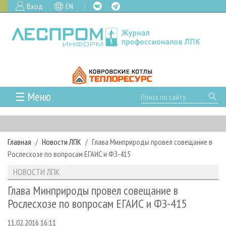
Вход
EN
☰ Меню
ГЛАВНАЯ
РУБРИКИ И ТЕМЫ
Главная
Новости ЛПК
Глава Минприроды провел совещание в
РУБРИКИ ЖУРНАЛА
НОВОСТИ
Рослесхозе по вопросам ЕГАИС и ФЗ-415
ЛЕСНОЕ ХОЗЯЙСТВО
КАЛЕНДАРЬ СОБЫТИЙ
ПРОЕКТЫ ЛПИ
НОВОСТИ ЛПК
ЛЕСОЗАГОТОВКА
НОВОСТИ ЛПК
АНАЛИТИКА
АРХИВ
Глава Минприроды провел совещание в
ЛЕСОПИЛЕНИЕ
НОВОСТИ ЖУРНАЛА
ПРЕДПРИЯТИЯ ЛПК
АРХИВ ЖУРНАЛОВ
Рослесхозе по вопросам ЕГАИС и ФЗ-415
О ЖУРНАЛЕ
ДЕРЕВООБРАБОТКА
НОВОСТИ КОМПАНИЙ
ЛЕСНЫЕ РЕГИОНЫ РОССИИ
СТАТЬИ
ПОДПИСКА
РЕКЛАМОДАТЕЛЯМ
11.02.2016 16:11