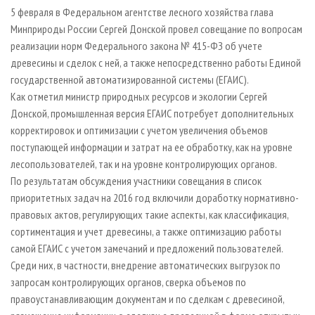
СУШКА ДРЕВЕСИНЫ
ПЕРСОНЫ
КОНТАКТЫ
РЕКЛАМА
5 февраля в Федеральном агентстве лесного хозяйства глава
Минприроды России Сергей Донской провел совещание по вопросам
ПРОИЗВОДСТВО ДРЕВЕСНЫХ ПЛИТ
МОБИЛЬНЫЕ ВЫСТАВКИ
РЕКЛАМА НА САЙТЕ
реализации норм Федерального закона № 415-ФЗ об учете
ДЕРЕВЯННОЕ ДОМОСТРОЕНИЕ
ОФИЦИАЛЬНЫЕ ДЕЛЕГАЦИИ
древесины и сделок с ней, а также непосредственно работы Единой
ПРОИЗВОДСТВО МЕБЕЛИ
государственной автоматизированной системы (ЕГАИС).
ПРИОРИТЕТНЫЕ ИНВЕСТПРОЕКТЫ
Как отметил министр природных ресурсов и экологии Сергей
БИОЭНЕРГЕТИКА
RUSSIAN FORESTRY REVIEW
Донской, промышленная версия ЕГАИС потребует дополнительных
ЦБП
ГАЗЕТА ЛЕСПРОМФОРУМ
корректировок и оптимизации с учетом увеличения объемов
поступающей информации и затрат на ее обработку, как на уровне
ИНСТРУМЕНТ И МАТЕРИАЛЫ
БИБЛИОТЕКА СПЕЦИАЛИСТА
лесопользователей, так и на уровне контролирующих органов.
По результатам обсуждения участники совещания в список
приоритетных задач на 2016 год включили доработку нормативно-
правовых актов, регулирующих такие аспекты, как классификация,
сортиментация и учет древесины, а также оптимизацию работы
самой ЕГАИС с учетом замечаний и предложений пользователей.
Среди них, в частности, внедрение автоматических выгрузок по
запросам контролирующих органов, сверка объемов по
правоустанавливающим документам и по сделкам с древесиной,