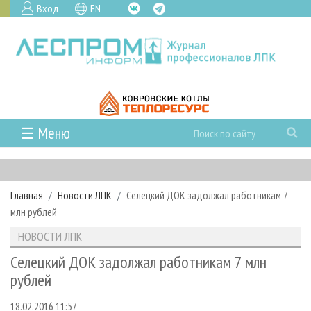
Вход
EN
☰ Меню
ГЛАВНАЯ
РУБРИКИ И ТЕМЫ
Главная
Новости ЛПК
Селецкий ДОК задолжал работникам 7
РУБРИКИ ЖУРНАЛА
НОВОСТИ
млн рублей
ЛЕСНОЕ ХОЗЯЙСТВО
КАЛЕНДАРЬ СОБЫТИЙ
ПРОЕКТЫ ЛПИ
НОВОСТИ ЛПК
ЛЕСОЗАГОТОВКА
НОВОСТИ ЛПК
АНАЛИТИКА
АРХИВ
Селецкий ДОК задолжал работникам 7 млн
ЛЕСОПИЛЕНИЕ
НОВОСТИ ЖУРНАЛА
ПРЕДПРИЯТИЯ ЛПК
АРХИВ ЖУРНАЛОВ
рублей
О ЖУРНАЛЕ
ДЕРЕВООБРАБОТКА
НОВОСТИ КОМПАНИЙ
ЛЕСНЫЕ РЕГИОНЫ РОССИИ
СТАТЬИ
ПОДПИСКА
РЕКЛАМОДАТЕЛЯМ
18.02.2016 11:57