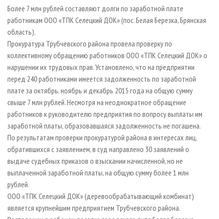
СУШКА ДРЕВЕСИНЫ
ПЕРСОНЫ
КОНТАКТЫ
РЕКЛАМА
Более 7 млн рублей составляют долги по заработной плате
работникам ООО «ТПК Селецкий ДОК» (пос. Белая Березка, Брянская
ПРОИЗВОДСТВО ДРЕВЕСНЫХ ПЛИТ
МОБИЛЬНЫЕ ВЫСТАВКИ
РЕКЛАМА НА САЙТЕ
область).
ДЕРЕВЯННОЕ ДОМОСТРОЕНИЕ
ОФИЦИАЛЬНЫЕ ДЕЛЕГАЦИИ
Прокуратура Трубчевского района провела проверку по
ПРОИЗВОДСТВО МЕБЕЛИ
коллективному обращению работников ООО «ТПК Селецкий ДОК» о
ПРИОРИТЕТНЫЕ ИНВЕСТПРОЕКТЫ
нарушении их трудовых прав. Установлено, что на предприятии
БИОЭНЕРГЕТИКА
RUSSIAN FORESTRY REVIEW
перед 240 работниками имеется задолженность по заработной
ЦБП
ГАЗЕТА ЛЕСПРОМФОРУМ
плате за октябрь, ноябрь и декабрь 2015 года на общую сумму
свыше 7 млн рублей. Несмотря на неоднократное обращение
ИНСТРУМЕНТ И МАТЕРИАЛЫ
БИБЛИОТЕКА СПЕЦИАЛИСТА
работников к руководителю предприятия по вопросу выплаты им
заработной платы, образовавшаяся задолженность не погашена.
По результатам проверки прокуратурой района в интересах лиц,
обратившихся с заявлением, в суд направлено 30 заявлений о
выдаче судебных приказов о взыскании начисленной, но не
выплаченной заработной платы, на общую сумму более 1 млн
рублей.
ООО «ТПК Селецкий ДОК» (деревообрабатывающий комбинат)
является крупнейшим предприятием Трубчевского района.