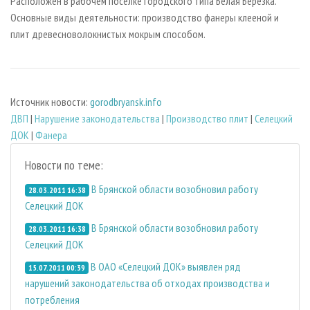
Расположен в рабочем поселке городского типа Белая Березка.
Основные виды деятельности: производство фанеры клееной и
плит древесноволокнистых мокрым способом.
Источник новости:
gorodbryansk.info
ДВП
|
Нарушение законодательства
|
Производство плит
|
Селецкий
ДОК
|
Фанера
Новости по теме:
В Брянской области возобновил работу
28.03.2011 16:38
Селецкий ДОК
В Брянской области возобновил работу
28.03.2011 16:38
Селецкий ДОК
В ОАО «Селецкий ДОК» выявлен ряд
15.07.2011 00:39
нарушений законодательства об отходах производства и
потребления