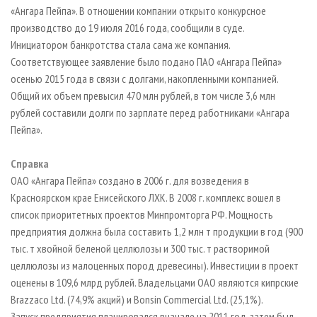
СУШКА ДРЕВЕСИНЫ
ПЕРСОНЫ
«Ангара Пейпа». В отношении компании открыто конкурсное
КОНТАКТЫ
РЕКЛАМА
производство до 19 июля 2016 года, сообщили в суде.
ПРОИЗВОДСТВО ДРЕВЕСНЫХ ПЛИТ
МОБИЛЬНЫЕ ВЫСТАВКИ
РЕКЛАМА НА САЙТЕ
Инициатором банкротства стала сама же компания.
ДЕРЕВЯННОЕ ДОМОСТРОЕНИЕ
ОФИЦИАЛЬНЫЕ ДЕЛЕГАЦИИ
Соответствующее заявление было подано ПАО «Ангара Пейпа»
осенью 2015 года в связи с долгами, накопленными компанией.
ПРОИЗВОДСТВО МЕБЕЛИ
ПРИОРИТЕТНЫЕ ИНВЕСТПРОЕКТЫ
Общий их объем превысил 470 млн рублей, в том числе 3,6 млн
БИОЭНЕРГЕТИКА
RUSSIAN FORESTRY REVIEW
рублей составили долги по зарплате перед работниками «Ангара
ЦБП
ГАЗЕТА ЛЕСПРОМФОРУМ
Пейпа».
ИНСТРУМЕНТ И МАТЕРИАЛЫ
БИБЛИОТЕКА СПЕЦИАЛИСТА
Справка
ОАО «Ангара Пейпа» создано в 2006 г. для возведения в
Красноярском крае Енисейского ЛХК. В 2008 г. комплекс вошел в
список приоритетных проектов Минпромторга РФ. Мощность
предприятия должна была составить 1,2 млн т продукции в год (900
тыс. т хвойной беленой целлюлозы и 300 тыс. т растворимой
целлюлозы из малоценных пород древесины). Инвестиции в проект
оценены в 109,6 млрд рублей. Владельцами ОАО являются кипрские
Brazzaco Ltd. (74,9% акций) и Bonsin Commercial Ltd. (25,1%).
Запуск предприятия планировался вначале на 2011 год, затем был