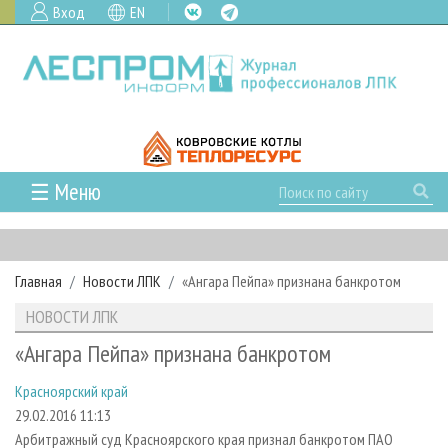
Вход
EN
☰ Меню
ГЛАВНАЯ
РУБРИКИ И ТЕМЫ
Главная
Новости ЛПК
«Ангара Пейпа» признана банкротом
РУБРИКИ ЖУРНАЛА
НОВОСТИ
НОВОСТИ ЛПК
ЛЕСНОЕ ХОЗЯЙСТВО
КАЛЕНДАРЬ СОБЫТИЙ
ПРОЕКТЫ ЛПИ
«Ангара Пейпа» признана банкротом
ЛЕСОЗАГОТОВКА
НОВОСТИ ЛПК
АНАЛИТИКА
АРХИВ
Красноярский край
ЛЕСОПИЛЕНИЕ
НОВОСТИ ЖУРНАЛА
ПРЕДПРИЯТИЯ ЛПК
АРХИВ ЖУРНАЛОВ
О ЖУРНАЛЕ
29.02.2016 11:13
ДЕРЕВООБРАБОТКА
НОВОСТИ КОМПАНИЙ
ЛЕСНЫЕ РЕГИОНЫ РОССИИ
СТАТЬИ
ПОДПИСКА
РЕКЛАМОДАТЕЛЯМ
Арбитражный суд Красноярского края признал банкротом ПАО