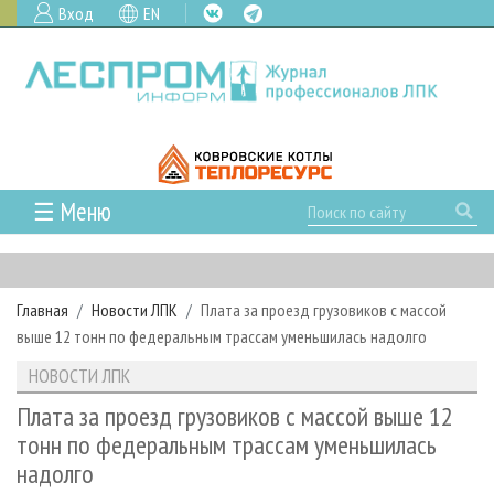
Вход
EN
☰ Меню
ГЛАВНАЯ
РУБРИКИ И ТЕМЫ
Главная
Новости ЛПК
Плата за проезд грузовиков с массой
РУБРИКИ ЖУРНАЛА
НОВОСТИ
выше 12 тонн по федеральным трассам уменьшилась надолго
ЛЕСНОЕ ХОЗЯЙСТВО
КАЛЕНДАРЬ СОБЫТИЙ
ПРОЕКТЫ ЛПИ
НОВОСТИ ЛПК
ЛЕСОЗАГОТОВКА
НОВОСТИ ЛПК
АНАЛИТИКА
АРХИВ
Плата за проезд грузовиков с массой выше 12
ЛЕСОПИЛЕНИЕ
НОВОСТИ ЖУРНАЛА
ПРЕДПРИЯТИЯ ЛПК
АРХИВ ЖУРНАЛОВ
тонн по федеральным трассам уменьшилась
О ЖУРНАЛЕ
надолго
ДЕРЕВООБРАБОТКА
НОВОСТИ КОМПАНИЙ
ЛЕСНЫЕ РЕГИОНЫ РОССИИ
СТАТЬИ
ПОДПИСКА
РЕКЛАМОДАТЕЛЯМ