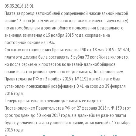
СУШКА ДРЕВЕСИНЫ
ПЕРСОНЫ
КОНТАКТЫ
РЕКЛАМА
03.03.2016 16:01
Плата за проезд автомобилей с разрешенной максимальной массой
ПРОИЗВОДСТВО ДРЕВЕСНЫХ ПЛИТ
МОБИЛЬНЫЕ ВЫСТАВКИ
РЕКЛАМА НА САЙТЕ
свыше 12 тонн (в том числе лесовозов - они все имеют такую массу)
ДЕРЕВЯННОЕ ДОМОСТРОЕНИЕ
ОФИЦИАЛЬНЫЕ ДЕЛЕГАЦИИ
по автомобильным дорогам общего пользования федерального
ПРОИЗВОДСТВО МЕБЕЛИ
ПРИОРИТЕТНЫЕ ИНВЕСТПРОЕКТЫ
значения, взимаемая с 15 ноября 2015 года, сокращена на
постоянной основе на 59%.
БИОЭНЕРГЕТИКА
RUSSIAN FORESTRY REVIEW
Согласно постановлению Правительства РФ от 18 мая 2015 г. № 474,
ЦБП
ГАЗЕТА ЛЕСПРОМФОРУМ
плата эта должна была составлять 3 рубля 73 копейки за километр,
но после серьезных протестов водителей-дальнобойщиков
ИНСТРУМЕНТ И МАТЕРИАЛЫ
БИБЛИОТЕКА СПЕЦИАЛИСТА
правительство решило временно ее уменьшить. Постановлением
Правительства РФ от 3 ноября 2015 г. № 1191 к этой плате был
установлен понижающий коэффициент 0,41 на срок до 29 февраля
2016 года.
Теперь правительство решило уменьшить ее надолго.
Постановлением Правительства РФ от 27 февраля 2016 г. № 139 этот
срок продлен до 30 июня 2017 года, а в дальнейшем размер платы
будет увеличиваться на уровень инфляции, исчисляемый с 15 ноября
2015 года.