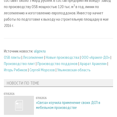
составят около 5 млрд рублей. В состав предприятия войдут завод
3
по производству OSB мощностью 120 тыс. м
в год, линии по
лесопилению и изготовлению европоддонов. Инвестор начнет
работы по подготовке к выходу на строительную площадку в мае
2016 г.
Источник новости:
ulgov.ru
OSB плиты
|
Лесопиление
|
Новые производства
|
ООО «Аракел-ДО»
|
Производство плит
|
Производство поддонов
|
Арарат Аракелян
|
Игорь Рябиков
|
Сергей Морозов
|
Ульяновская область
НОВОСТИ ПО ТЕМЕ
07.08.2026
07.08.2026
«Свеза» изучила применение своих ДСП в
мебельном производстве