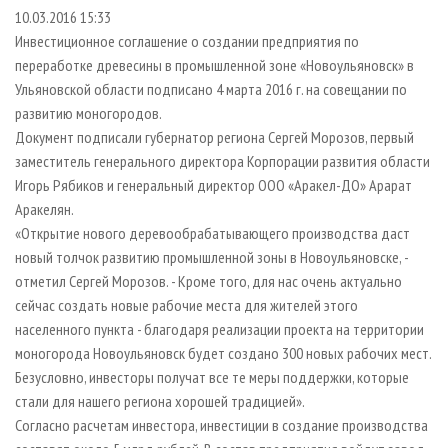
СУШКА ДРЕВЕСИНЫ
ПЕРСОНЫ
КОНТАКТЫ
РЕКЛАМА
10.03.2016 15:33
Инвестиционное соглашение о создании предприятия по
ПРОИЗВОДСТВО ДРЕВЕСНЫХ ПЛИТ
МОБИЛЬНЫЕ ВЫСТАВКИ
РЕКЛАМА НА САЙТЕ
переработке древесины в промышленной зоне «Новоульяновск» в
ДЕРЕВЯННОЕ ДОМОСТРОЕНИЕ
ОФИЦИАЛЬНЫЕ ДЕЛЕГАЦИИ
Ульяновской области подписано 4 марта 2016 г. на совещании по
ПРОИЗВОДСТВО МЕБЕЛИ
развитию моногородов.
ПРИОРИТЕТНЫЕ ИНВЕСТПРОЕКТЫ
Документ подписали губернатор региона Сергей Морозов, первый
БИОЭНЕРГЕТИКА
RUSSIAN FORESTRY REVIEW
заместитель генерального директора Корпорации развития области
ЦБП
ГАЗЕТА ЛЕСПРОМФОРУМ
Игорь Рябиков и генеральный директор ООО «Аракел-ДО» Арарат
Аракелян.
ИНСТРУМЕНТ И МАТЕРИАЛЫ
БИБЛИОТЕКА СПЕЦИАЛИСТА
«Открытие нового деревообрабатывающего производства даст
новый толчок развитию промышленной зоны в Новоульяновске, -
отметил Сергей Морозов. - Кроме того, для нас очень актуально
сейчас создать новые рабочие места для жителей этого
населенного пункта - благодаря реализации проекта на территории
моногорода Новоульяновск будет создано 300 новых рабочих мест.
Безусловно, инвесторы получат все те меры поддержки, которые
стали для нашего региона хорошей традицией».
Согласно расчетам инвестора, инвестиции в создание производства