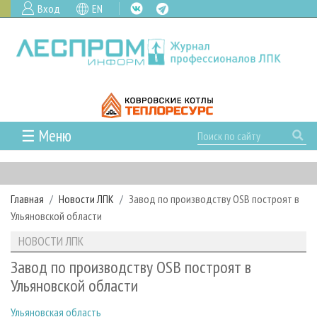
Вход
EN
☰ Меню
ГЛАВНАЯ
РУБРИКИ И ТЕМЫ
Главная
Новости ЛПК
Завод по производству OSB построят в
РУБРИКИ ЖУРНАЛА
НОВОСТИ
Ульяновской области
ЛЕСНОЕ ХОЗЯЙСТВО
КАЛЕНДАРЬ СОБЫТИЙ
ПРОЕКТЫ ЛПИ
НОВОСТИ ЛПК
ЛЕСОЗАГОТОВКА
НОВОСТИ ЛПК
АНАЛИТИКА
АРХИВ
Завод по производству OSB построят в
ЛЕСОПИЛЕНИЕ
НОВОСТИ ЖУРНАЛА
ПРЕДПРИЯТИЯ ЛПК
АРХИВ ЖУРНАЛОВ
Ульяновской области
О ЖУРНАЛЕ
ДЕРЕВООБРАБОТКА
НОВОСТИ КОМПАНИЙ
ЛЕСНЫЕ РЕГИОНЫ РОССИИ
СТАТЬИ
ПОДПИСКА
РЕКЛАМОДАТЕЛЯМ
Ульяновская область