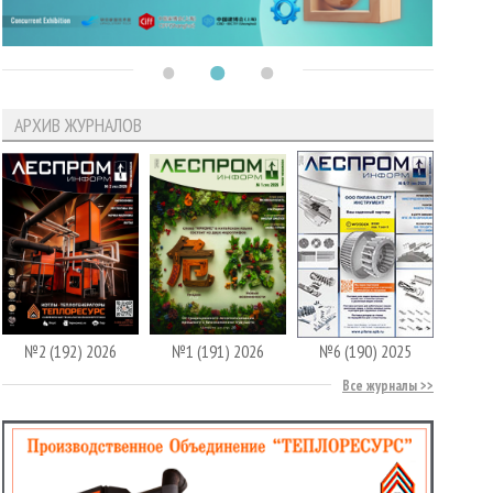
АРХИВ ЖУРНАЛОВ
№2 (192) 2026
№1 (191) 2026
№6 (190) 2025
Все журналы