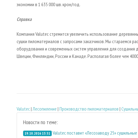
экономии в 1 635 000 шв. крон/год.
Справка
Компания Valutec стремится увеличить использование деревянны
сушки пиломатериалов с запросами заказчиков. Мы стараемся р
оборудования и современных систем управления для создания д
Швеции, Финляндии, России и Канаде. Располагая более чем 400
Valutec
|
Лесопиление
|
Производство пиломатериалов
|
Сушильн
Новости по теме:
Valutec поставит «Лесозаводу 25» сушильные 
19.10.2016 13:51