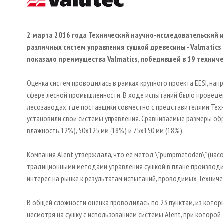
2 марта 2016 года Технический научно-исследовательский и
различных систем управления сушкой древесины - Valmatics 
показало преимущества Valmatics, победившей в 19 техниче
Оценка систем проводилась в рамках крупного проекта EESI, на
сфере лесной промышленности. В ходе испытаний было проведе
лесозаводах, где поставщики совместно с представителями Тех
установили свои системы управления. Сравниваемые размеры об
влажность 12%), 50x125 мм (18%) и 75x150 мм (18%).
Компания Alent утверждала, что ее метод \"pumpmetoden\" (на
традиционными методами управления сушкой в плане производит
интерес на рынке к результатам испытаний, проводимых Техниче
В общей сложности оценка проводилась по 23 пунктам, из которы
несмотря на сушку с использованием системы Alent, при котор