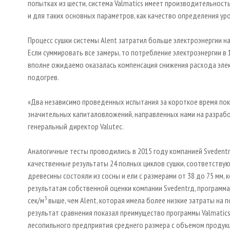
попытках из шести, система Valmatics имеет производительность
и для таких основных параметров, как качество определения ур
Процесс сушки системы Alent затратил больше электроэнергии на 
Если суммировать все замеры, то потребление электроэнергии в 1
вполне ожидаемо оказалась компенсация снижения расхода элек
подогрев.
«Два независимо проведенных испытания за короткое время пок
значительных капиталовложений, направленных нами на разрабо
генеральный директор Valutec.
Аналогичные тесты проводились в 2015 году компанией Svedentr
качественные результаты 24 полных циклов сушки, соответству
древесины состояли из сосны и ели с размерами от 38 до 75 мм,
результатам собственной оценки компании Svedentrд, программа 
3
сек/м
выше, чем Alent, которая имела более низкие затраты на п
результат сравнения показал преимущество программы Valmatics с
лесопильного предприятия среднего размера с объемом продукц