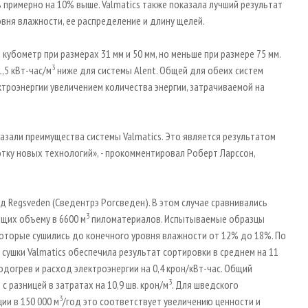
 примерно на 10% выше. Valmatics также показала лучший результат
овня влажности, ее распределение и длину щелей.
кубометр при размерах 31 мм и 50 мм, но меньше при размере 75 мм.
3
,5 кВт-час/м
ниже для системы Alent. Общей для обеих систем
троэнергии увеличением количества энергии, затрачиваемой на
азали преимущества системы Valmatics. Это является результатом
тку новых технологий», - прокомментировал Роберт Ларссон,
д Rеgsveden (Сведентрэ Рогсведен). В этом случае сравнивались
3
ющих объему в 6600 м
пиломатериалов. Испытываемые образцы
 которые сушились до конечного уровня влажности от 12% до 18%. По
сушки Valmatics обеспечила результат сортировки в среднем на 11
одогрев и расход электроэнергии на 0,4 крон/кВт-час. Общий
3
 разницей в затратах на 10,9 шв. крон/м
. Для шведского
3
ии в 150 000 м
/год это соответствует увеличению ценности и