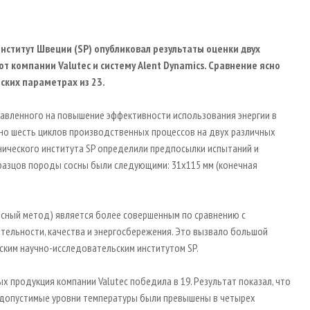
нститут Швеции (SP) опубликовал результаты оценки двух
от компании Valutec и систему Alent Dynamics. Сравнение ясно
ских параметрах из 23.
правленного на повышение эффективности использования энергии в
но шесть циклов производственных процессов на двух различных
нического института SP определили предпосылки испытаний и
разцов породы сосны были следующими: 31x115 мм (конечная
сосный метод) является более совершенным по сравнению с
ельности, качества и энергосбережения. Это вызвало большой
ским научно-исследовательским институтом SP.
х продукция компании Valutec победила в 19. Результат показал, что
ой допустимые уровни температуры были превышены в четырех