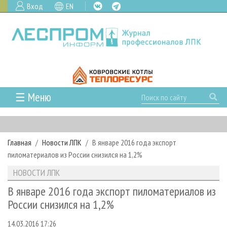
Вход
EN
☰ Меню
ГЛАВНАЯ
РУБРИКИ И ТЕМЫ
Главная
Новости ЛПК
В январе 2016 года экспорт
РУБРИКИ ЖУРНАЛА
НОВОСТИ
пиломатериалов из России снизился на 1,2%
ЛЕСНОЕ ХОЗЯЙСТВО
КАЛЕНДАРЬ СОБЫТИЙ
ПРОЕКТЫ ЛПИ
НОВОСТИ ЛПК
ЛЕСОЗАГОТОВКА
НОВОСТИ ЛПК
АНАЛИТИКА
АРХИВ
В январе 2016 года экспорт пиломатериалов из
ЛЕСОПИЛЕНИЕ
НОВОСТИ ЖУРНАЛА
ПРЕДПРИЯТИЯ ЛПК
АРХИВ ЖУРНАЛОВ
России снизился на 1,2%
О ЖУРНАЛЕ
ДЕРЕВООБРАБОТКА
НОВОСТИ КОМПАНИЙ
ЛЕСНЫЕ РЕГИОНЫ РОССИИ
СТАТЬИ
ПОДПИСКА
РЕКЛАМОДАТЕЛЯМ
14.03.2016 17:26