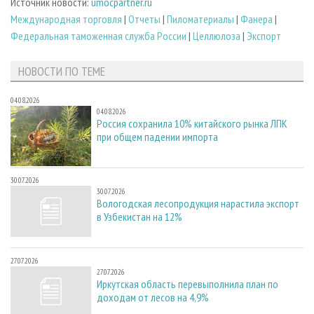
Источник новости:
umocpartner.ru
Международная торговля
|
Отчеты
|
Пиломатериалы
|
Фанера
|
Федеральная таможенная служба России
|
Целлюлоза
|
Экспорт
НОВОСТИ ПО ТЕМЕ
04.08.2026
04.08.2026
Россия сохранила 10% китайского рынка ЛПК
при общем падении импорта
30.07.2026
30.07.2026
Вологодская лесопродукция нарастила экспорт
в Узбекистан на 12%
27.07.2026
27.07.2026
Иркутская область перевыполнила план по
доходам от лесов на 4,9%