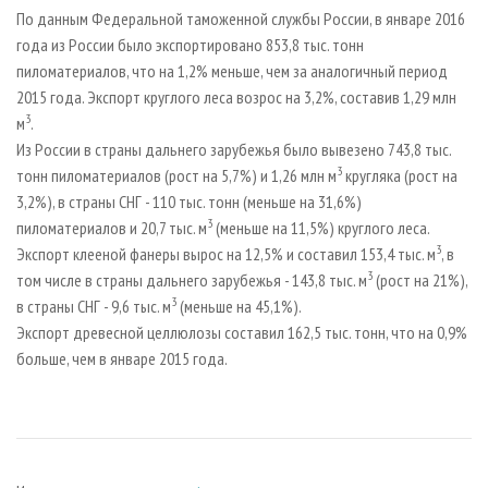
СУШКА ДРЕВЕСИНЫ
ПЕРСОНЫ
КОНТАКТЫ
РЕКЛАМА
По данным Федеральной таможенной службы России, в январе 2016
года из России было экспортировано 853,8 тыс. тонн
ПРОИЗВОДСТВО ДРЕВЕСНЫХ ПЛИТ
МОБИЛЬНЫЕ ВЫСТАВКИ
РЕКЛАМА НА САЙТЕ
пиломатериалов, что на 1,2% меньше, чем за аналогичный период
ДЕРЕВЯННОЕ ДОМОСТРОЕНИЕ
ОФИЦИАЛЬНЫЕ ДЕЛЕГАЦИИ
2015 года. Экспорт круглого леса возрос на 3,2%, составив 1,29 млн
3
ПРОИЗВОДСТВО МЕБЕЛИ
м
.
ПРИОРИТЕТНЫЕ ИНВЕСТПРОЕКТЫ
Из России в страны дальнего зарубежья было вывезено 743,8 тыс.
БИОЭНЕРГЕТИКА
RUSSIAN FORESTRY REVIEW
3
тонн пиломатериалов (рост на 5,7%) и 1,26 млн м
кругляка (рост на
ЦБП
ГАЗЕТА ЛЕСПРОМФОРУМ
3,2%), в страны СНГ - 110 тыс. тонн (меньше на 31,6%)
3
пиломатериалов и 20,7 тыс. м
(меньше на 11,5%) круглого леса.
ИНСТРУМЕНТ И МАТЕРИАЛЫ
БИБЛИОТЕКА СПЕЦИАЛИСТА
3
Экспорт клееной фанеры вырос на 12,5% и составил 153,4 тыс. м
, в
3
том числе в страны дальнего зарубежья - 143,8 тыс. м
(рост на 21%),
3
в страны СНГ - 9,6 тыс. м
(меньше на 45,1%).
Экспорт древесной целлюлозы составил 162,5 тыс. тонн, что на 0,9%
больше, чем в январе 2015 года.