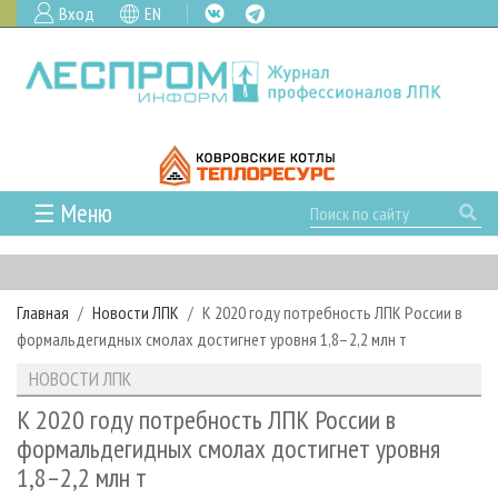
Вход
EN
☰ Меню
ГЛАВНАЯ
РУБРИКИ И ТЕМЫ
Главная
Новости ЛПК
К 2020 году потребность ЛПК России в
РУБРИКИ ЖУРНАЛА
НОВОСТИ
формальдегидных смолах достигнет уровня 1,8–2,2 млн т
ЛЕСНОЕ ХОЗЯЙСТВО
КАЛЕНДАРЬ СОБЫТИЙ
ПРОЕКТЫ ЛПИ
НОВОСТИ ЛПК
ЛЕСОЗАГОТОВКА
НОВОСТИ ЛПК
АНАЛИТИКА
АРХИВ
К 2020 году потребность ЛПК России в
ЛЕСОПИЛЕНИЕ
НОВОСТИ ЖУРНАЛА
ПРЕДПРИЯТИЯ ЛПК
АРХИВ ЖУРНАЛОВ
формальдегидных смолах достигнет уровня
О ЖУРНАЛЕ
1,8–2,2 млн т
ДЕРЕВООБРАБОТКА
НОВОСТИ КОМПАНИЙ
ЛЕСНЫЕ РЕГИОНЫ РОССИИ
СТАТЬИ
ПОДПИСКА
РЕКЛАМОДАТЕЛЯМ