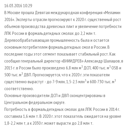
СУШКА ДРЕВЕСИНЫ
ПЕРСОНЫ
КОНТАКТЫ
РЕКЛАМА
16.03.2016 10:29
В Москве прошла Девятая международная конференция «Меламин
ПРОИЗВОДСТВО ДРЕВЕСНЫХ ПЛИТ
МОБИЛЬНЫЕ ВЫСТАВКИ
РЕКЛАМА НА САЙТЕ
2016». Эксперты отрасли прогнозируют к 2020 г. существенный рост
ДЕРЕВЯННОЕ ДОМОСТРОЕНИЕ
ОФИЦИАЛЬНЫЕ ДЕЛЕГАЦИИ
объемов производства древесных плит и увеличение потребности
ПРОИЗВОДСТВО МЕБЕЛИ
ПРИОРИТЕТНЫЕ ИНВЕСТПРОЕКТЫ
ЛПК России в формальдегидных смолах до 2,2 млн т.
Деревообрабатывающая промышленность была и остается
БИОЭНЕРГЕТИКА
RUSSIAN FORESTRY REVIEW
основным потребителем формальдегидных смол в России. В
ЦБП
ГАЗЕТА ЛЕСПРОМФОРУМ
последние годы этот сегмент показывает стабильный рост. Как
сообщил генеральный директор «ВНИИДРЕВ» Александр Шалашов, в
ИНСТРУМЕНТ И МАТЕРИАЛЫ
БИБЛИОТЕКА СПЕЦИАЛИСТА
3
3
2015 г. в России было произведено 6,8 млн м
ДСП, 400 тыс. м
OSB и
3
500 тыс. м
ДВП. Прогнозируется, что к 2020 г. эти показатели
3
3
существенно вырастут - до 7-9 млн, 1,5-2,5 млн
и 600-730 тыс. м
соответственно.
Основные производители ДСП и ДВП сконцентрированы в
Центральном федеральном округе.
Потребность в формальдегидных смолах для ЛПК России в 2014 г.
составила 1,6 млн т. В 2020 г. этот показатель ожидается на уровне
1,8-2,2 млн т, а к 2030 г. может вырасти до 2,8 млн т.