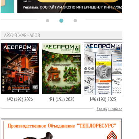
АРХИВ ЖУРНАЛОВ
№2 (192) 2026
№1 (191) 2026
№6 (190) 2025
Все журналы