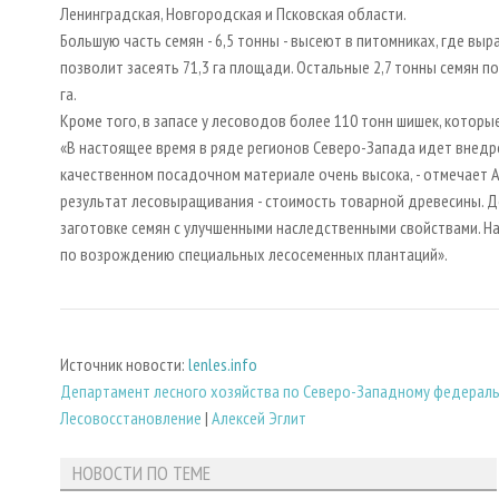
Ленинградская, Новгородская и Псковская области.
Большую часть семян - 6,5 тонны - высеют в питомниках, где в
позволит засеять 71,3 га площади. Остальные 2,7 тонны семян по
га.
Кроме того, в запасе у лесоводов более 110 тонн шишек, котор
«В настоящее время в ряде регионов Северо-Запада идет внедр
качественном посадочном материале очень высока, - отмечает Ал
результат лесовыращивания - стоимость товарной древесины. 
заготовке семян с улучшенными наследственными свойствами. На 
по возрождению специальных лесосеменных плантаций».
Источник новости:
lenles.info
Департамент лесного хозяйства по Северо-Западному федераль
Лесовосстановление
|
Алексей Эглит
НОВОСТИ ПО ТЕМЕ