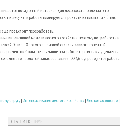
ыращивается посадочный материал для лесовосстановления. Это
сеют в лесу - эти работы планируется провести на площади 4,6 тыс.
ые еще предстоит переработать.
ение интенсивной модели лесного хозяйства, поэтому потребность в
ексей Эглит. - От этого в немалой степени зависит конечный
Департаментом большое внимание при работе с регионами уделяется
сегодня этот золотой запас составляет 224,6 кг, проводится работа
ному округу
|
Интенсификация лесного хозяйства
|
Лесное хозяйство
|
СТАТЬИ ПО ТЕМЕ