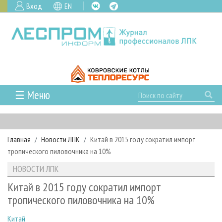
Вход
EN
☰ Меню
ГЛАВНАЯ
РУБРИКИ И ТЕМЫ
Главная
Новости ЛПК
Китай в 2015 году сократил импорт
РУБРИКИ ЖУРНАЛА
НОВОСТИ
тропического пиловочника на 10%
ЛЕСНОЕ ХОЗЯЙСТВО
КАЛЕНДАРЬ СОБЫТИЙ
ПРОЕКТЫ ЛПИ
НОВОСТИ ЛПК
ЛЕСОЗАГОТОВКА
НОВОСТИ ЛПК
АНАЛИТИКА
АРХИВ
Китай в 2015 году сократил импорт
ЛЕСОПИЛЕНИЕ
НОВОСТИ ЖУРНАЛА
ПРЕДПРИЯТИЯ ЛПК
АРХИВ ЖУРНАЛОВ
тропического пиловочника на 10%
О ЖУРНАЛЕ
ДЕРЕВООБРАБОТКА
НОВОСТИ КОМПАНИЙ
ЛЕСНЫЕ РЕГИОНЫ РОССИИ
СТАТЬИ
ПОДПИСКА
РЕКЛАМОДАТЕЛЯМ
Китай