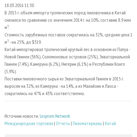
СУШКА ДРЕВЕСИНЫ
ПЕРСОНЫ
КОНТАКТЫ
РЕКЛАМА
18.03.2016 11:30
В 2015 г. объем импорта тропических пород пиловочника в Китай
ПРОИЗВОДСТВО ДРЕВЕСНЫХ ПЛИТ
МОБИЛЬНЫЕ ВЫСТАВКИ
РЕКЛАМА НА САЙТЕ
снизился по сравнению со значением 2014 г. на 10%, составив 8,9 млн
ДЕРЕВЯННОЕ ДОМОСТРОЕНИЕ
ОФИЦИАЛЬНЫЕ ДЕЛЕГАЦИИ
3
м
.
ПРОИЗВОДСТВО МЕБЕЛИ
Стоимость зарубежных поставок сократилась на 32%, средняя цена 1
ПРИОРИТЕТНЫЕ ИНВЕСТПРОЕКТЫ
3
м
- на 25%, до $319.
БИОЭНЕРГЕТИКА
RUSSIAN FORESTRY REVIEW
Китай импортировал тропический круглый лес в основном из Папуа -
ЦБП
ГАЗЕТА ЛЕСПРОМФОРУМ
Новой Гвинеи (36%), Соломоновых островов (25%), Экваториальной
Гвинеи (7,4%), Камеруна (6,2%), Нигерии (6,1%) и Республики Конго
ИНСТРУМЕНТ И МАТЕРИАЛЫ
БИБЛИОТЕКА СПЕЦИАЛИСТА
(5,9%).
Поставки пиловочного сырья из Экваториальной Гвинеи в 2015 г.
выросли на 32%, из Камеруна - на 14%, а из Малайзии и Лаоса -
сократились на 47% и 43% соответственно.
Источник новости:
Lesprom Network
Международная торговля
|
Отчеты
|
Пиломатериалы
|
Китай