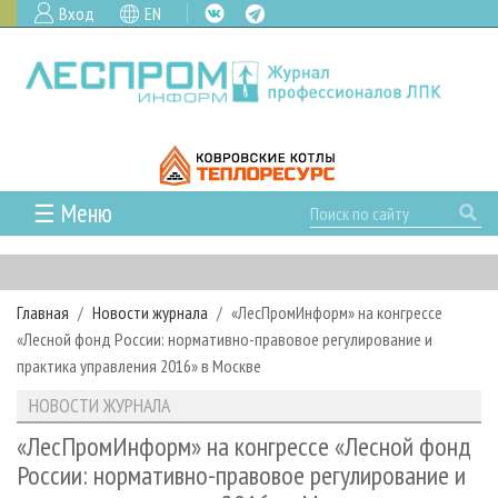
Вход
EN
☰ Меню
ГЛАВНАЯ
РУБРИКИ И ТЕМЫ
Главная
Новости журнала
«ЛесПромИнформ» на конгрессе
РУБРИКИ ЖУРНАЛА
НОВОСТИ
«Лесной фонд России: нормативно-правовое регулирование и
ЛЕСНОЕ ХОЗЯЙСТВО
КАЛЕНДАРЬ СОБЫТИЙ
практика управления 2016» в Москве
ПРОЕКТЫ ЛПИ
ЛЕСОЗАГОТОВКА
НОВОСТИ ЛПК
АНАЛИТИКА
НОВОСТИ ЖУРНАЛА
АРХИВ
ЛЕСОПИЛЕНИЕ
НОВОСТИ ЖУРНАЛА
ПРЕДПРИЯТИЯ ЛПК
АРХИВ ЖУРНАЛОВ
«ЛесПромИнформ» на конгрессе «Лесной фонд
О ЖУРНАЛЕ
России: нормативно-правовое регулирование и
ДЕРЕВООБРАБОТКА
НОВОСТИ КОМПАНИЙ
ЛЕСНЫЕ РЕГИОНЫ РОССИИ
СТАТЬИ
ПОДПИСКА
РЕКЛАМОДАТЕЛЯМ