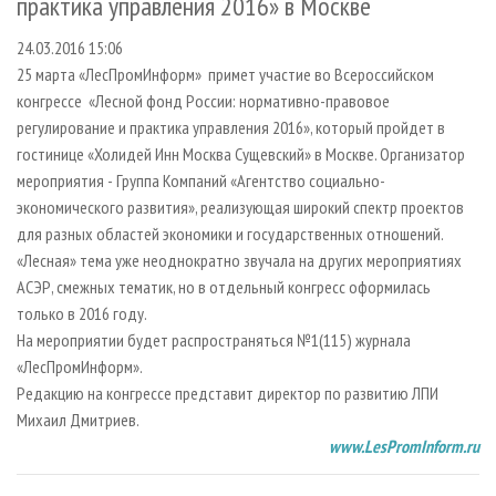
практика управления 2016» в Москве
СУШКА ДРЕВЕСИНЫ
ПЕРСОНЫ
КОНТАКТЫ
РЕКЛАМА
24.03.2016 15:06
ПРОИЗВОДСТВО ДРЕВЕСНЫХ ПЛИТ
МОБИЛЬНЫЕ ВЫСТАВКИ
РЕКЛАМА НА САЙТЕ
25 марта «ЛесПромИнформ» примет участие во Всероссийском
ДЕРЕВЯННОЕ ДОМОСТРОЕНИЕ
ОФИЦИАЛЬНЫЕ ДЕЛЕГАЦИИ
конгрессе «Лесной фонд России: нормативно-правовое
ПРОИЗВОДСТВО МЕБЕЛИ
ПРИОРИТЕТНЫЕ ИНВЕСТПРОЕКТЫ
регулирование и практика управления 2016», который пройдет в
гостинице «Холидей Инн Москва Сущевский» в Москве. Организатор
БИОЭНЕРГЕТИКА
RUSSIAN FORESTRY REVIEW
мероприятия -
Группа Компаний «Агентство социально-
ЦБП
ГАЗЕТА ЛЕСПРОМФОРУМ
экономического развития», реализующая широкий спектр проектов
для разных областей экономики и государственных отношений.
ИНСТРУМЕНТ И МАТЕРИАЛЫ
БИБЛИОТЕКА СПЕЦИАЛИСТА
«Лесная» тема уже неоднократно звучала на других мероприятиях
АСЭР, смежных тематик, но в отдельный конгресс оформилась
только в 2016 году.
На мероприятии будет распространяться №1(115) журнала
«ЛесПромИнформ».
Редакцию на конгрессе представит директор по развитию ЛПИ
Михаил Дмитриев.
www.LesPromInform.ru