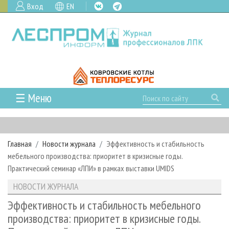
Вход
EN
☰ Меню
ГЛАВНАЯ
РУБРИКИ И ТЕМЫ
Главная
Новости журнала
Эффективность и стабильность
РУБРИКИ ЖУРНАЛА
НОВОСТИ
мебельного производства: приоритет в кризисные годы.
ЛЕСНОЕ ХОЗЯЙСТВО
КАЛЕНДАРЬ СОБЫТИЙ
Практический семинар «ЛПИ» в рамках выставки UMIDS
ПРОЕКТЫ ЛПИ
ЛЕСОЗАГОТОВКА
НОВОСТИ ЛПК
АНАЛИТИКА
НОВОСТИ ЖУРНАЛА
АРХИВ
ЛЕСОПИЛЕНИЕ
НОВОСТИ ЖУРНАЛА
ПРЕДПРИЯТИЯ ЛПК
АРХИВ ЖУРНАЛОВ
Эффективность и стабильность мебельного
О ЖУРНАЛЕ
производства: приоритет в кризисные годы.
ДЕРЕВООБРАБОТКА
НОВОСТИ КОМПАНИЙ
ЛЕСНЫЕ РЕГИОНЫ РОССИИ
СТАТЬИ
ПОДПИСКА
РЕКЛАМОДАТЕЛЯМ