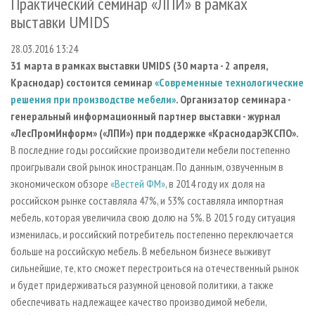
Практический семинар «ЛПИ» в рамках
СУШКА ДРЕВЕСИНЫ
ПЕРСОНЫ
КОНТАКТЫ
РЕКЛАМА
выставки UMIDS
ПРОИЗВОДСТВО ДРЕВЕСНЫХ ПЛИТ
МОБИЛЬНЫЕ ВЫСТАВКИ
РЕКЛАМА НА САЙТЕ
28.03.2016 13:24
ДЕРЕВЯННОЕ ДОМОСТРОЕНИЕ
ОФИЦИАЛЬНЫЕ ДЕЛЕГАЦИИ
31 марта в рамках выставки UMIDS (30 марта - 2 апреля,
ПРОИЗВОДСТВО МЕБЕЛИ
ПРИОРИТЕТНЫЕ ИНВЕСТПРОЕКТЫ
Краснодар) состоится семинар
«Современные технологические
решения при производстве мебели»
. Организатор семинара -
БИОЭНЕРГЕТИКА
RUSSIAN FORESTRY REVIEW
генеральный информационный партнер выставки - журнал
ЦБП
ГАЗЕТА ЛЕСПРОМФОРУМ
«ЛесПромИнформ» («ЛПИ») при поддержке «КраснодарЭКСПО».
ИНСТРУМЕНТ И МАТЕРИАЛЫ
В последние годы российские производители мебели постепенно
БИБЛИОТЕКА СПЕЦИАЛИСТА
проигрывали свой рынок иностранцам. По данным, озвученным в
экономическом обзоре
«Вестей ФМ»
, в 2014 году их доля на
российском рынке составляла 47%, и 53% составляла импортная
мебель, которая увеличила свою долю на 5%. В 2015 году ситуация
изменилась, и российский потребитель постепенно переключается
больше на российскую мебель. В мебельном бизнесе выживут
сильнейшие, те, кто сможет перестроиться на отечественный рынок
и будет придерживаться разумной ценовой политики, а также
обеспечивать надлежащее качество производимой мебели,