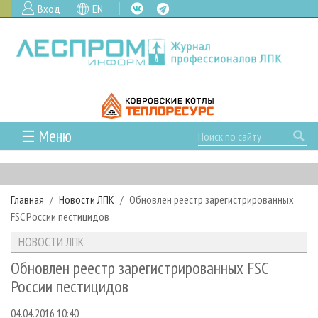
Вход
EN
☰ Меню
ГЛАВНАЯ
РУБРИКИ И ТЕМЫ
Главная
Новости ЛПК
Обновлен реестр зарегистрированных
РУБРИКИ ЖУРНАЛА
НОВОСТИ
FSC России пестицидов
ЛЕСНОЕ ХОЗЯЙСТВО
КАЛЕНДАРЬ СОБЫТИЙ
ПРОЕКТЫ ЛПИ
НОВОСТИ ЛПК
ЛЕСОЗАГОТОВКА
НОВОСТИ ЛПК
АНАЛИТИКА
АРХИВ
Обновлен реестр зарегистрированных FSC
ЛЕСОПИЛЕНИЕ
НОВОСТИ ЖУРНАЛА
ПРЕДПРИЯТИЯ ЛПК
АРХИВ ЖУРНАЛОВ
России пестицидов
О ЖУРНАЛЕ
ДЕРЕВООБРАБОТКА
НОВОСТИ КОМПАНИЙ
ЛЕСНЫЕ РЕГИОНЫ РОССИИ
СТАТЬИ
ПОДПИСКА
РЕКЛАМОДАТЕЛЯМ
04.04.2016 10:40