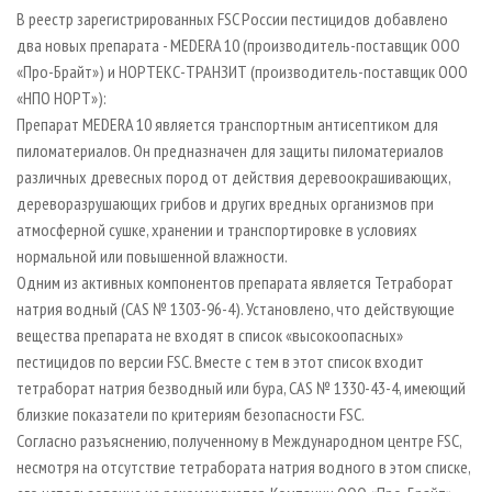
СУШКА ДРЕВЕСИНЫ
ПЕРСОНЫ
КОНТАКТЫ
РЕКЛАМА
В реестр зарегистрированных FSC России пестицидов добавлено
два новых препарата - MEDERA 10 (производитель-поставщик ООО
ПРОИЗВОДСТВО ДРЕВЕСНЫХ ПЛИТ
МОБИЛЬНЫЕ ВЫСТАВКИ
РЕКЛАМА НА САЙТЕ
«Про-Брайт») и НОРТЕКС-ТРАНЗИТ (производитель-поставщик ООО
ДЕРЕВЯННОЕ ДОМОСТРОЕНИЕ
ОФИЦИАЛЬНЫЕ ДЕЛЕГАЦИИ
«НПО НОРТ»):
ПРОИЗВОДСТВО МЕБЕЛИ
Препарат MEDERA 10 является транспортным антисептиком для
ПРИОРИТЕТНЫЕ ИНВЕСТПРОЕКТЫ
пиломатериалов. Он предназначен для защиты пиломатериалов
БИОЭНЕРГЕТИКА
RUSSIAN FORESTRY REVIEW
различных древесных пород от действия деревоокрашивающих,
ЦБП
ГАЗЕТА ЛЕСПРОМФОРУМ
дереворазрушающих грибов и других вредных организмов при
атмосферной сушке, хранении и транспортировке в условиях
ИНСТРУМЕНТ И МАТЕРИАЛЫ
БИБЛИОТЕКА СПЕЦИАЛИСТА
нормальной или повышенной влажности.
Одним из активных компонентов препарата является Тетраборат
натрия водный (CAS № 1303-96-4). Установлено, что действующие
вещества препарата не входят в список «высокоопасных»
пестицидов по версии FSC. Вместе с тем в этот список входит
тетраборат натрия безводный или бура, CAS № 1330-43-4, имеющий
близкие показатели по критериям безопасности FSC.
Согласно разъяснению, полученному в Международном центре FSC,
несмотря на отсутствие тетрабората натрия водного в этом списке,