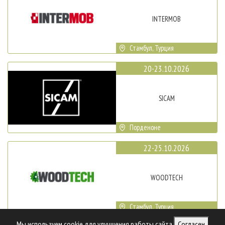
INTERMOB
Стамбул, Турция
20-23.10.2026
SICAM
Порденоне
22-25.10.2026
WOODTECH
Стамбул, Турция
Мы используем cookie для улучшения работы сайта
Согласен