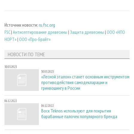
Источник новости:
ru.fsc.org
FSC
|
Антисептирование древесины
|
Защита древесины
|
ООО «НПО
НОРТ»
|
ООО «Про-Брайт»
НОВОСТИ ПО ТЕМЕ
30.03.2023
30.03.2023
«Лесной эталон» станет основным инструментом
противодействия самодекларации и
гринвошингу в России
06.12.2022
06.12.2022
Воск Teknos используют для покрытия
барабанные палочек популярного бренда