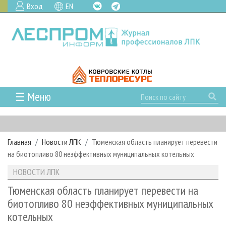
Вход
EN
☰ Меню
ГЛАВНАЯ
РУБРИКИ И ТЕМЫ
Главная
Новости ЛПК
Тюменская область планирует перевести
РУБРИКИ ЖУРНАЛА
НОВОСТИ
на биотопливо 80 неэффективных муниципальных котельных
ЛЕСНОЕ ХОЗЯЙСТВО
КАЛЕНДАРЬ СОБЫТИЙ
ПРОЕКТЫ ЛПИ
НОВОСТИ ЛПК
ЛЕСОЗАГОТОВКА
НОВОСТИ ЛПК
АНАЛИТИКА
АРХИВ
Тюменская область планирует перевести на
ЛЕСОПИЛЕНИЕ
НОВОСТИ ЖУРНАЛА
ПРЕДПРИЯТИЯ ЛПК
АРХИВ ЖУРНАЛОВ
биотопливо 80 неэффективных муниципальных
О ЖУРНАЛЕ
котельных
ДЕРЕВООБРАБОТКА
НОВОСТИ КОМПАНИЙ
ЛЕСНЫЕ РЕГИОНЫ РОССИИ
СТАТЬИ
ПОДПИСКА
РЕКЛАМОДАТЕЛЯМ