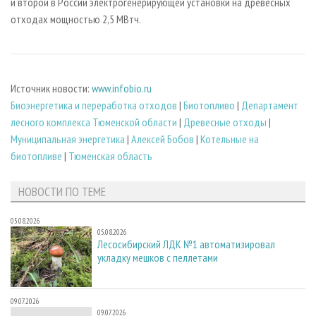
и второй в России электрогенерирующей установки на древесных
отходах мощностью 2,5 МВтч.
Источник новости:
www.infobio.ru
Биoэнергетика и переработка отходов
|
Биотопливо
|
Департамент
лесного комплекса Тюменской области
|
Древесные отходы
|
Муниципальная энергетика
|
Алексей Бобов
|
Котельные на
биотопливе
|
Тюменская область
НОВОСТИ ПО ТЕМЕ
05.08.2026
05.08.2026
Лесосибирский ЛДК №1 автоматизировал
укладку мешков с пеллетами
09.07.2026
09.07.2026