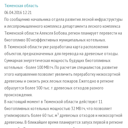
СУШКА ДРЕВЕСИНЫ
ПЕРСОНЫ
КОНТАКТЫ
РЕКЛАМА
Тюменская область
06.04.2016 12:21
ПРОИЗВОДСТВО ДРЕВЕСНЫХ ПЛИТ
МОБИЛЬНЫЕ ВЫСТАВКИ
РЕКЛАМА НА САЙТЕ
По сообщению начальника отдела развития лесной инфраструктуры
ДЕРЕВЯННОЕ ДОМОСТРОЕНИЕ
ОФИЦИАЛЬНЫЕ ДЕЛЕГАЦИИ
и лесопромышленного комплекса департамента лесного комплекса
ПРОИЗВОДСТВО МЕБЕЛИ
ПРИОРИТЕТНЫЕ ИНВЕСТПРОЕКТЫ
Тюменской области Алексея Бобова, регион планирует перевести на
биотопливо 80 неэффективных муниципальных котельных.
БИОЭНЕРГЕТИКА
RUSSIAN FORESTRY REVIEW
В Тюменской области уже разработана карта расположения
ЦБП
ГАЗЕТА ЛЕСПРОМФОРУМ
объектов, предназначенных для перевода на древесные отходы.
Суммарная энергетическая мощность будущих биотопливных
ИНСТРУМЕНТ И МАТЕРИАЛЫ
БИБЛИОТЕКА СПЕЦИАЛИСТА
котельных - более 100 МВтч. По расчетам специалистов, развитие
этого направления позволит увеличить переработку низкосортной
древесины и снизить риск лесных пожаров. Ежегодно в регионе
образуется более 500 тыс. т древесных отходов разного
происхождения.
В настоящий момент в Тюменской области действуют 11
биотопливных котельных мощностью 32 МВтч, что позволяет
3
утилизировать более 60 тыс. м
древесных отходов и низкосортной
древесины. В ближайшее время планируется запуск первой в регионе