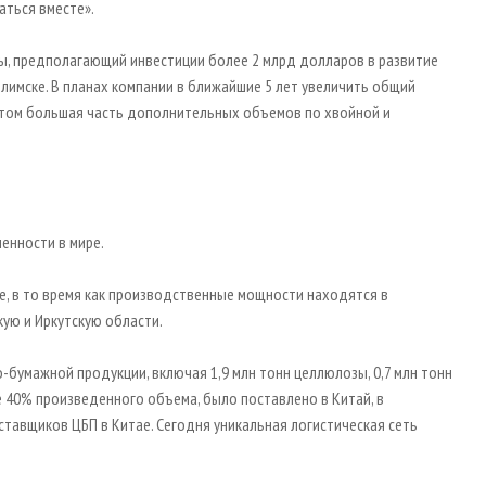
аться вместе».
оды, предполагающий инвестиции более 2 млрд долларов в развитие
лимске. В планах компании в ближайшие 5 лет увеличить общий
и этом большая часть дополнительных объемов по хвойной и
енности в мире.
е, в то время как производственные мощности находятся в
кую и Иркутскую области.
о-бумажной продукции, включая 1,9 млн тонн целлюлозы, 0,7 млн тонн
лее 40% произведенного объема, было поставлено в Китай, в
ставщиков ЦБП в Китае. Сегодня уникальная логистическая сеть