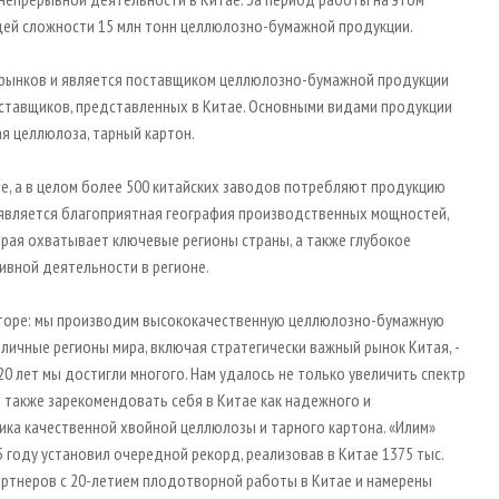
щей сложности 15 млн тонн целлюлозно-бумажной продукции.
х рынков и является поставщиком целлюлозно-бумажной продукции
тавщиков, представленных в Китае. Основными видами продукции
ая целлюлоза, тарный картон.
е, а в целом более 500 китайских заводов потребляют продукцию
 является благоприятная география производственных мощностей,
орая охватывает ключевые регионы страны, а также глубокое
ивной деятельности в регионе.
екторе: мы производим высококачественную целлюлозно-бумажную
зличные регионы мира, включая стратегически важный рынок Китая, -
20 лет мы достигли многого. Нам удалось не только увеличить спектр
 также зарекомендовать себя в Китае как надежного и
ка качественной хвойной целлюлозы и тарного картона. «Илим»
015 году установил очередной рекорд, реализовав в Китае 1375 тыс.
артнеров с 20-летием плодотворной работы в Китае и намерены