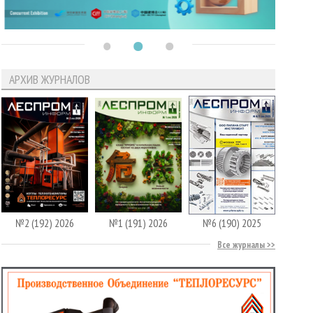
АРХИВ ЖУРНАЛОВ
№2 (192) 2026
№1 (191) 2026
№6 (190) 2025
Все журналы