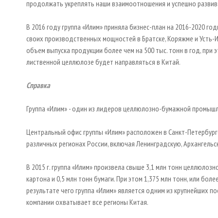
продолжать укреплять наши взаимоотношения и успешно развив
В 2016 году группа «Илим» приняла бизнес-план на 2016-2020 г
своих производственных мощностей в Братске, Коряжме и Усть-И
объем выпуска продукции более чем на 500 тыс. тонн в год, пр
лиственной целлюлозе будет направляться в Китай.
Справка
Группа «Илим» - один из лидеров целлюлозно-бумажной промышл
Центральный офис группы «Илим» расположен в Санкт-Петербург
различных регионах России, включая Ленинградскую, Архангельс
В 2015 г. группа «Илим» произвела свыше 3,1 млн тонн целлюлозн
картона и 0,5 млн тонн бумаги. При этом 1,375 млн тонн, или бо
результате чего группа «Илим» является одним из крупнейших по
компании охватывает все регионы Китая.