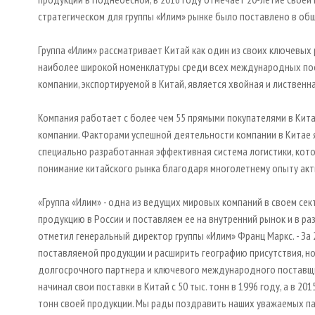
стратегическом для группы «Илим» рынке было поставлено в об
Группа «Илим» рассматривает Китай как один из своих ключевы
наиболее широкой номенклатуры среди всех международных пос
компании, экспортируемой в Китай, является хвойная и лиственн
Компания работает с более чем 55 прямыми покупателями в Кита
компании. Факторами успешной деятельности компании в Китае
специально разработанная эффективная система логистики, кот
понимание китайского рынка благодаря многолетнему опыту акт
«Группа «Илим» - одна из ведущих мировых компаний в своем с
продукцию в России и поставляем ее на внутренний рынок и в ра
отметил генеральный директор группы «Илим» Франц Маркс. - За 
поставляемой продукции и расширить географию присутствия, но
долгосрочного партнера и ключевого международного поставщи
начинал свои поставки в Китай с 50 тыс. тонн в 1996 году, а в 2
тонн своей продукции. Мы рады поздравить наших уважаемых п