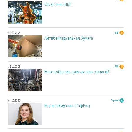
Страсти по ЦБП
28.11.2025
ЦБП
Антибактериальная бумага
28.11.2025
ЦБП
Многообразие одинаковых решений
04.10.2025
Персона
Марина Каунова (PulpFor)