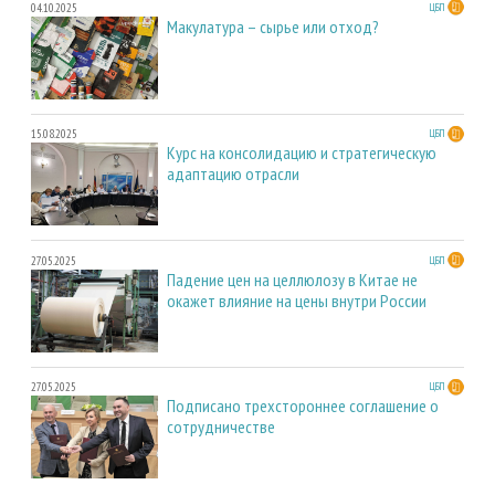
04.10.2025
ЦБП
Макулатура – сырье или отход?
15.08.2025
ЦБП
Курс на консолидацию и стратегическую
адаптацию отрасли
27.05.2025
ЦБП
Падение цен на целлюлозу в Китае не
окажет влияние на цены внутри России
27.05.2025
ЦБП
Подписано трехстороннее соглашение о
сотрудничестве