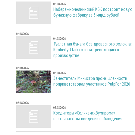
05.08.2026
Набережночелнинский КБК построит новую
бумажную фабрику за 3 млрд рублей
04.08.2026
04.08.2026
Туалетная бумага без древесного волокна:
Kimberly-Clark готовит революцию в
производстве
03.08.2026
03.08.2026
Заместитель Министра промышленности
поприветствовал участников PulpFor 2026
03.08.2026
03.08.2026
Кредиторы «Соликамскбумпрома»
настаивают на введении наблюдения