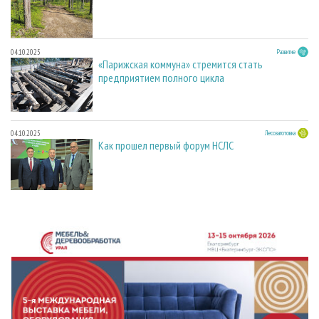
04.10.2025
Развитие
«Парижская коммуна» стремится стать
предприятием полного цикла
04.10.2025
Лесозаготовка
Как прошел первый форум НСЛС