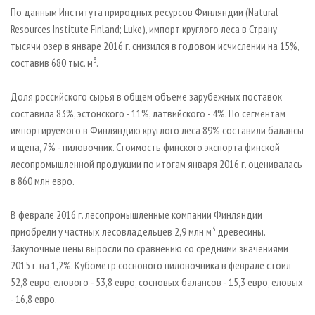
СУШКА ДРЕВЕСИНЫ
ПЕРСОНЫ
КОНТАКТЫ
РЕКЛАМА
По данным Института природных ресурсов Финляндии (Natural
Resources Institute Finland; Luke), импорт круглого леса в Страну
ПРОИЗВОДСТВО ДРЕВЕСНЫХ ПЛИТ
МОБИЛЬНЫЕ ВЫСТАВКИ
РЕКЛАМА НА САЙТЕ
тысячи озер в январе 2016 г. снизился в годовом исчислении на 15%,
ДЕРЕВЯННОЕ ДОМОСТРОЕНИЕ
ОФИЦИАЛЬНЫЕ ДЕЛЕГАЦИИ
3
составив 680 тыс. м
.
ПРОИЗВОДСТВО МЕБЕЛИ
ПРИОРИТЕТНЫЕ ИНВЕСТПРОЕКТЫ
Доля российского сырья в общем объеме зарубежных поставок
БИОЭНЕРГЕТИКА
RUSSIAN FORESTRY REVIEW
составила 83%, эстонского - 11%, латвийского - 4%. По сегментам
ЦБП
ГАЗЕТА ЛЕСПРОМФОРУМ
импортируемого в Финляндию круглого леса 89% составили балансы
и щепа, 7% - пиловочник. Стоимость финского экспорта финской
ИНСТРУМЕНТ И МАТЕРИАЛЫ
БИБЛИОТЕКА СПЕЦИАЛИСТА
лесопромышленной продукции по итогам января 2016 г. оценивалась
в 860 млн евро.
В феврале 2016 г. лесопромышленные компании Финляндии
3
приобрели у частных лесовладельцев 2,9 млн м
древесины.
Закупочные цены выросли по сравнению со средними значениями
2015 г. на 1,2%. Кубометр соснового пиловочника в феврале стоил
52,8 евро, елового - 53,8 евро, сосновых балансов - 15,3 евро, еловых
- 16,8 евро.