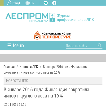
Вход
EN
☰ Меню
ГЛАВНАЯ
РУБРИКИ И ТЕМЫ
Главная
Новости ЛПК
В январе 2016 года Финляндия
РУБРИКИ ЖУРНАЛА
НОВОСТИ
сократила импорт круглого леса на 15%
ЛЕСНОЕ ХОЗЯЙСТВО
КАЛЕНДАРЬ СОБЫТИЙ
ПРОЕКТЫ ЛПИ
НОВОСТИ ЛПК
ЛЕСОЗАГОТОВКА
НОВОСТИ ЛПК
АНАЛИТИКА
АРХИВ
В январе 2016 года Финляндия сократила
ЛЕСОПИЛЕНИЕ
НОВОСТИ ЖУРНАЛА
ПРЕДПРИЯТИЯ ЛПК
АРХИВ ЖУРНАЛОВ
импорт круглого леса на 15%
О ЖУРНАЛЕ
ДЕРЕВООБРАБОТКА
НОВОСТИ КОМПАНИЙ
ЛЕСНЫЕ РЕГИОНЫ РОССИИ
СТАТЬИ
ПОДПИСКА
РЕКЛАМОДАТЕЛЯМ
08.04.2016 13:59