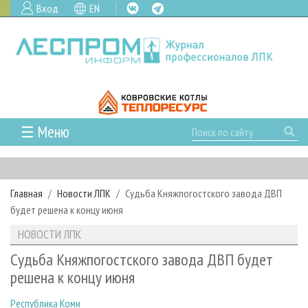
Вход
EN
☰ Меню
ГЛАВНАЯ
РУБРИКИ И ТЕМЫ
Главная
Новости ЛПК
Судьба Княжпогостского завода ДВП
РУБРИКИ ЖУРНАЛА
НОВОСТИ
будет решена к концу июня
ЛЕСНОЕ ХОЗЯЙСТВО
КАЛЕНДАРЬ СОБЫТИЙ
ПРОЕКТЫ ЛПИ
НОВОСТИ ЛПК
ЛЕСОЗАГОТОВКА
НОВОСТИ ЛПК
АНАЛИТИКА
АРХИВ
Судьба Княжпогостского завода ДВП будет
ЛЕСОПИЛЕНИЕ
НОВОСТИ ЖУРНАЛА
ПРЕДПРИЯТИЯ ЛПК
АРХИВ ЖУРНАЛОВ
решена к концу июня
О ЖУРНАЛЕ
ДЕРЕВООБРАБОТКА
НОВОСТИ КОМПАНИЙ
ЛЕСНЫЕ РЕГИОНЫ РОССИИ
СТАТЬИ
ПОДПИСКА
РЕКЛАМОДАТЕЛЯМ
Республика Коми