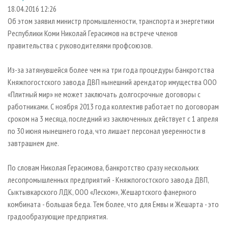
СУШКА ДРЕВЕСИНЫ
ПЕРСОНЫ
КОНТАКТЫ
РЕКЛАМА
18.04.2016 12:26
Об этом заявил министр промышленности, транспорта и энергетики
ПРОИЗВОДСТВО ДРЕВЕСНЫХ ПЛИТ
МОБИЛЬНЫЕ ВЫСТАВКИ
РЕКЛАМА НА САЙТЕ
Республики Коми Николай Герасимов на встрече членов
ДЕРЕВЯННОЕ ДОМОСТРОЕНИЕ
ОФИЦИАЛЬНЫЕ ДЕЛЕГАЦИИ
правительства с руководителями профсоюзов.
ПРОИЗВОДСТВО МЕБЕЛИ
ПРИОРИТЕТНЫЕ ИНВЕСТПРОЕКТЫ
Из-за затянувшейся более чем на три года процедуры банкротства
БИОЭНЕРГЕТИКА
RUSSIAN FORESTRY REVIEW
Княжпогостского завода ДВП нынешний арендатор имущества ООО
ЦБП
ГАЗЕТА ЛЕСПРОМФОРУМ
«Плитный мир» не может заключать долгосрочные договоры с
работниками. С ноября 2013 года коллектив работает по договорам
ИНСТРУМЕНТ И МАТЕРИАЛЫ
БИБЛИОТЕКА СПЕЦИАЛИСТА
сроком на 3 месяца, последний из заключенных действует с 1 апреля
по 30 июня нынешнего года, что лишает персонал уверенности в
завтрашнем дне.
По словам Николая Герасимова, банкротство сразу нескольких
лесопромышленных предприятий - Княжпогостского завода ДВП,
Сыктывкарского ЛДК, ООО «Леском», Жешартского фанерного
комбината - большая беда. Тем более, что для Емвы и Жешарта - это
градообразующие предприятия.