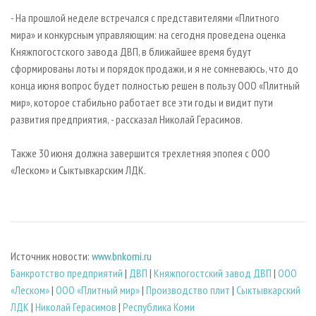
- На прошлой неделе встречался с представителями «Плитного
мира» и конкурсным управляющим: на сегодня проведена оценка
Княжпогостского завода ДВП, в ближайшее время будут
сформированы лоты и порядок продажи, и я не сомневаюсь, что до
конца июня вопрос будет полностью решен в пользу ООО «Плитный
мир», которое стабильно работает все эти годы и видит пути
развития предприятия, - рассказал Николай Герасимов.
Также 30 июня должна завершится трехлетняя эпопея с ООО
«Леском» и Сыктывкарским ЛДК.
Источник новости:
www.bnkomi.ru
Банкротство предприятий
|
ДВП
|
Княжпогостский завод ДВП
|
ООО
«Леском»
|
ООО «Плитный мир»
|
Производство плит
|
Сыктывкарский
ЛДК
|
Николай Герасимов
|
Республика Коми