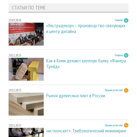
СТАТЬИ ПО ТЕМЕ
23.03.2026
Развитие
«Ультрадекор» – производство связующих
и центр дизайна
28.11.2025
Развитие
Как в Коми делают клееную балку. «Фанера
Трейд»
28.11.2025
Производство плит
Рынок древесных плит в России
28.11.2025
Производство плит
«истконсалт». Трибологический инжиниринг