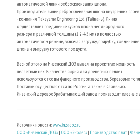
автоматической линии ребросклеивания шпона.
Производитель линии ребросклеивания шпона внутренних слоев
- компания Takayama Engineering Ltd. (Тайвань). Линия
осуществляет соединение кусков шпона неоднородного
размера и различной толщины (1,2-4,5 мм) в полностью
автоматическом режиме, включая загрузку, прирубку, соединение
шпона и выгрузку готового продукта.
Весной этого на Инзенский ДОЗ вывел на проектную мощность
пеллетный цех. В качестве сырья для древесных пеллет
используются отходы фанерного производства. Березовые топл
Поставки осуществляются по России, а также в Словению.
Инзенский деревообрабатывающий завод производит клееные д
Источник новости:
www.inzadoz.ru
ООО «Инзенский ДОЗ»
|
ООО «Эколес»
|
Производство плит
|
Фане