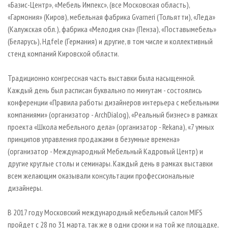
«Базис-Центр», «Мебель Импекс», (все Московская область),
«Гармония» (Киров), мебельная фабрика Gvarneri (Тольятти), «Леда»
(Калужская обл.), фабрика «Мелодия сна» (Пенза), «Поставымебель»
(Беларусь), Hдfele (Германия) и другие, в том числе и коллективный
стенд компаний Кировской области.
Традиционно конгрессная часть выставки была насыщенной.
Каждый день был расписан буквально по минутам - состоялись
конференции «Правила работы дизайнеров интерьера с мебельными
компаниями» (организатор - ArchDialog), «Реальный бизнес» в рамках
проекта «Школа мебельного дела» (организатор - Rekana), «7 умных
принципов управления продажами в безумные времена»
(организатор - Международный Мебельный Кадровый Центр) и
другие круглые столы и семинары. Каждый день в рамках выставки
всем желающим оказывали консультации профессиональные
дизайнеры.
В 2017 году Московский международный мебельный салон MIFS
пройдет с 28 по 31 марта, так же в одни сроки и на той же площадке,