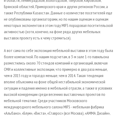
и области, Ленинградской, Вологодской, Тверской, Кировской,
Брянской областей, Приморского края и других регионов России, а
также Республики Казахстан. Данные о количестве посетителей еще
не опубликованы организаторами, но по нашим оценкам и оценкам
некоторых экспонентов в этом году MIFS порадовал посетительской
активностью (хотя, конечно, на фоне ряда других мебельных
выставок проекту есть к чему стремиться).
А вот сама по себе экспозиция мебельной выставки в этом году была
более компактной. По нашим подсчетам, в 3-м зале 1-го павильона
разместились около 70 стендов компаний и организаций, включая
СМИ и коллективные экспозиции, что примерно в два раза меньше,
чем в 2015 году и гораздо меньше, чем в 2014. Такая тенденция
вполне объяснима на фоне общей нестабильной экономической
ситуации и падения именно в мебельной отрасли, а также в условиях
высокой конкуренции среди весенних выставочных проектов по
мебельной тематике. Среди участников Московского
международного мебельного салона MIFS - мебельная фабрика
«Альбано», «Блум», «Виста», «Ставрос» (все Москва), «АММА Дизайн»,