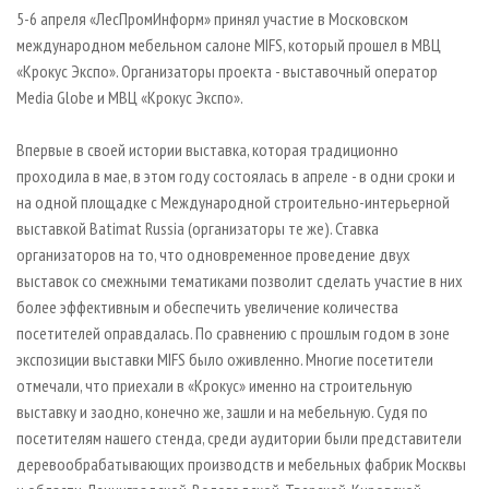
СУШКА ДРЕВЕСИНЫ
ПЕРСОНЫ
КОНТАКТЫ
РЕКЛАМА
5-6 апреля «ЛесПромИнформ» принял участие в Московском
международном мебельном салоне MIFS, который прошел в МВЦ
ПРОИЗВОДСТВО ДРЕВЕСНЫХ ПЛИТ
МОБИЛЬНЫЕ ВЫСТАВКИ
РЕКЛАМА НА САЙТЕ
«Крокус Экспо». Организаторы проекта - выставочный оператор
ДЕРЕВЯННОЕ ДОМОСТРОЕНИЕ
ОФИЦИАЛЬНЫЕ ДЕЛЕГАЦИИ
Media Globe и МВЦ «Крокус Экспо».
ПРОИЗВОДСТВО МЕБЕЛИ
ПРИОРИТЕТНЫЕ ИНВЕСТПРОЕКТЫ
Впервые в своей истории выставка, которая традиционно
БИОЭНЕРГЕТИКА
RUSSIAN FORESTRY REVIEW
проходила в мае, в этом году состоялась в апреле - в одни сроки и
ЦБП
ГАЗЕТА ЛЕСПРОМФОРУМ
на одной площадке с Международной строительно-интерьерной
выставкой Batimat Russia (организаторы те же). Ставка
ИНСТРУМЕНТ И МАТЕРИАЛЫ
БИБЛИОТЕКА СПЕЦИАЛИСТА
организаторов на то, что одновременное проведение двух
выставок со смежными тематиками позволит сделать участие в них
более эффективным и обеспечить увеличение количества
посетителей оправдалась. По сравнению с прошлым годом в зоне
экспозиции выставки MIFS было оживленно. Многие посетители
отмечали, что приехали в «Крокус» именно на строительную
выставку и заодно, конечно же, зашли и на мебельную. Судя по
посетителям нашего стенда, среди аудитории были представители
деревообрабатывающих производств и мебельных фабрик Москвы