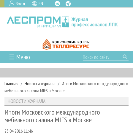
Вход
EN
☰ Меню
ГЛАВНАЯ
РУБРИКИ И ТЕМЫ
Главная
Новости журнала
Итоги Московского международного
РУБРИКИ ЖУРНАЛА
НОВОСТИ
мебельного салона MIFS в Москве
ЛЕСНОЕ ХОЗЯЙСТВО
КАЛЕНДАРЬ СОБЫТИЙ
ПРОЕКТЫ ЛПИ
НОВОСТИ ЖУРНАЛА
ЛЕСОЗАГОТОВКА
НОВОСТИ ЛПК
АНАЛИТИКА
АРХИВ
Итоги Московского международного
ЛЕСОПИЛЕНИЕ
НОВОСТИ ЖУРНАЛА
ПРЕДПРИЯТИЯ ЛПК
АРХИВ ЖУРНАЛОВ
мебельного салона MIFS в Москве
О ЖУРНАЛЕ
ДЕРЕВООБРАБОТКА
НОВОСТИ КОМПАНИЙ
ЛЕСНЫЕ РЕГИОНЫ РОССИИ
СТАТЬИ
ПОДПИСКА
РЕКЛАМОДАТЕЛЯМ
25.04.2016 11:46