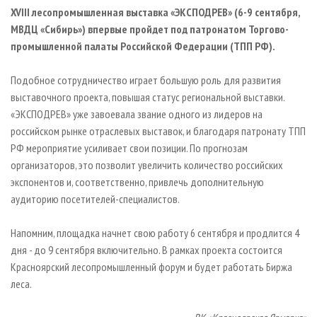
СУШКА ДРЕВЕСИНЫ
ПЕРСОНЫ
КОНТАКТЫ
РЕКЛАМА
XVIII лесопромышленная выставка «ЭКСПОДРЕВ» (6-9 сентября,
МВДЦ «Сибирь») впервые пройдет под патронатом Торгово-
ПРОИЗВОДСТВО ДРЕВЕСНЫХ ПЛИТ
МОБИЛЬНЫЕ ВЫСТАВКИ
РЕКЛАМА НА САЙТЕ
промышленной палаты Российской Федерации (ТПП РФ).
ДЕРЕВЯННОЕ ДОМОСТРОЕНИЕ
ОФИЦИАЛЬНЫЕ ДЕЛЕГАЦИИ
ПРОИЗВОДСТВО МЕБЕЛИ
Подобное сотрудничество играет большую роль для развития
ПРИОРИТЕТНЫЕ ИНВЕСТПРОЕКТЫ
выставочного проекта, повышая статус региональной выставки.
БИОЭНЕРГЕТИКА
RUSSIAN FORESTRY REVIEW
«ЭКСПОДРЕВ» уже завоевала звание одного из лидеров на
ЦБП
ГАЗЕТА ЛЕСПРОМФОРУМ
российском рынке отраслевых выставок, и благодаря патронату ТПП
РФ мероприятие усиливает свои позиции. По прогнозам
ИНСТРУМЕНТ И МАТЕРИАЛЫ
БИБЛИОТЕКА СПЕЦИАЛИСТА
организаторов, это позволит увеличить количество российских
экспонентов и, соответственно, привлечь дополнительную
аудиторию посетителей-специалистов.
Напомним, площадка начнет свою работу 6 сентября и продлится 4
дня - до 9 сентября включительно. В рамках проекта состоится
Красноярский лесопромышленный форум и будет работать Биржа
леса.