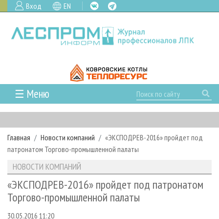
Вход
EN
☰ Меню
ГЛАВНАЯ
РУБРИКИ И ТЕМЫ
Главная
Новости компаний
«ЭКСПОДРЕВ-2016» пройдет под
РУБРИКИ ЖУРНАЛА
НОВОСТИ
патронатом Торгово-промышленной палаты
ЛЕСНОЕ ХОЗЯЙСТВО
КАЛЕНДАРЬ СОБЫТИЙ
ПРОЕКТЫ ЛПИ
НОВОСТИ КОМПАНИЙ
ЛЕСОЗАГОТОВКА
НОВОСТИ ЛПК
АНАЛИТИКА
АРХИВ
«ЭКСПОДРЕВ-2016» пройдет под патронатом
ЛЕСОПИЛЕНИЕ
НОВОСТИ ЖУРНАЛА
ПРЕДПРИЯТИЯ ЛПК
АРХИВ ЖУРНАЛОВ
Торгово-промышленной палаты
О ЖУРНАЛЕ
ДЕРЕВООБРАБОТКА
НОВОСТИ КОМПАНИЙ
ЛЕСНЫЕ РЕГИОНЫ РОССИИ
СТАТЬИ
ПОДПИСКА
РЕКЛАМОДАТЕЛЯМ
30.05.2016 11:20