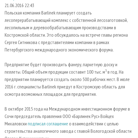
СУШКА ДРЕВЕСИНЫ
ПЕРСОНЫ
КОНТАКТЫ
РЕКЛАМА
21.06.2016 22:43
Польская компания Barlinek планирует создать
ПРОИЗВОДСТВО ДРЕВЕСНЫХ ПЛИТ
МОБИЛЬНЫЕ ВЫСТАВКИ
РЕКЛАМА НА САЙТЕ
лесоперерабатывающий комплекс с собственной лесозаготовкой,
ДЕРЕВЯННОЕ ДОМОСТРОЕНИЕ
ОФИЦИАЛЬНЫЕ ДЕЛЕГАЦИИ
лесопильным и деревообрабатывающим производствами в
ПРОИЗВОДСТВО МЕБЕЛИ
Костромской области. Это обсуждалось на встрече главы региона
ПРИОРИТЕТНЫЕ ИНВЕСТПРОЕКТЫ
Сергея Ситникова с представителями компании в рамках
БИОЭНЕРГЕТИКА
RUSSIAN FORESTRY REVIEW
Петербургского международного экономического форума.
ЦБП
ГАЗЕТА ЛЕСПРОМФОРУМ
Предприятие будет производить фанеру, паркетную доску и
ИНСТРУМЕНТ И МАТЕРИАЛЫ
БИБЛИОТЕКА СПЕЦИАЛИСТА
3
пеллеты. Общий объем продукции составит 100 тыс. м
в год. На
предприятии планируется создать около 500 рабочих мест. В июле
2016 г. специалисты Barlinek приедут в Костромскую область для
осмотра возможных площадок для предприятия.
В октябре 2015 года на Международном инвестиционном форуме в
Сочи председатель правления ООО «Барлинек Рус» Войцех
Михаловски
подписал соглашение
о взаимодействии с целью
строительства аналогичного завода с главой Вологодской области