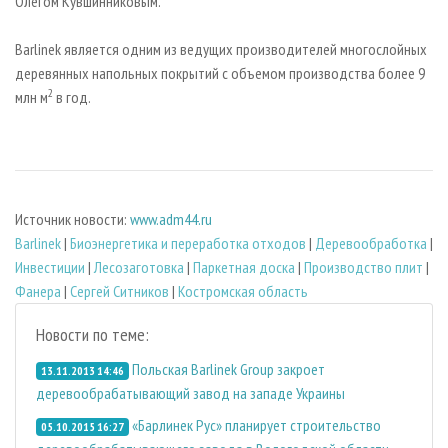
Олегом Кувшинниковым.
Barlinek является одним из ведущих производителей многослойных
деревянных напольных покрытий с объемом производства более 9
2
млн м
в год.
Источник новости:
www.adm44.ru
Barlinek
|
Биoэнергетика и переработка отходов
|
Деревообработка
|
Инвестиции
|
Лесозаготовка
|
Паркетная доска
|
Производство плит
|
Фанера
|
Сергей Ситников
|
Костромская область
Новости по теме:
Польская Barlinek Group закроет
13.11.2013 14:46
деревообрабатывающий завод на западе Украины
«Барлинек Рус» планирует строительство
05.10.2015 16:27