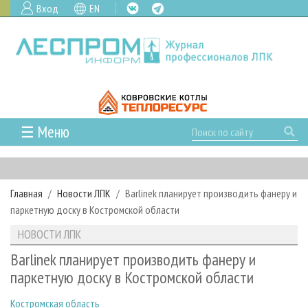
Вход
EN
☰ Меню
ГЛАВНАЯ
РУБРИКИ И ТЕМЫ
Главная
Новости ЛПК
Barlinek планирует производить фанеру и
РУБРИКИ ЖУРНАЛА
НОВОСТИ
паркетную доску в Костромской области
ЛЕСНОЕ ХОЗЯЙСТВО
КАЛЕНДАРЬ СОБЫТИЙ
ПРОЕКТЫ ЛПИ
НОВОСТИ ЛПК
ЛЕСОЗАГОТОВКА
НОВОСТИ ЛПК
АНАЛИТИКА
АРХИВ
Barlinek планирует производить фанеру и
ЛЕСОПИЛЕНИЕ
НОВОСТИ ЖУРНАЛА
ПРЕДПРИЯТИЯ ЛПК
АРХИВ ЖУРНАЛОВ
паркетную доску в Костромской области
О ЖУРНАЛЕ
ДЕРЕВООБРАБОТКА
НОВОСТИ КОМПАНИЙ
ЛЕСНЫЕ РЕГИОНЫ РОССИИ
СТАТЬИ
ПОДПИСКА
РЕКЛАМОДАТЕЛЯМ
Костромская область