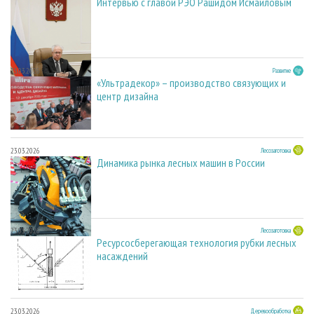
Интервью с главой РЭО Рашидом Исмаиловым
23.03.2026
Развитие
«Ультрадекор» – производство связующих и
центр дизайна
23.03.2026
Лесозаготовка
Динамика рынка лесных машин в России
23.03.2026
Лесозаготовка
Ресурсосберегающая технология рубки лесных
насаждений
23.03.2026
Деревообработка