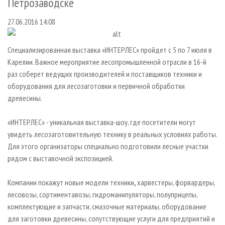
Петрозаводске
СУШКА ДРЕВЕСИНЫ
ПЕРСОНЫ
КОНТАКТЫ
РЕКЛАМА
27.06.2016 14:08
ПРОИЗВОДСТВО ДРЕВЕСНЫХ ПЛИТ
МОБИЛЬНЫЕ ВЫСТАВКИ
РЕКЛАМА НА САЙТЕ
ДЕРЕВЯННОЕ ДОМОСТРОЕНИЕ
ОФИЦИАЛЬНЫЕ ДЕЛЕГАЦИИ
Специализированная выставка «ИНТЕРЛЕС» пройдет с 5 по 7 июля в
ПРОИЗВОДСТВО МЕБЕЛИ
ПРИОРИТЕТНЫЕ ИНВЕСТПРОЕКТЫ
Карелии. Важное мероприятие лесопромышленной отрасли в 16-й
БИОЭНЕРГЕТИКА
RUSSIAN FORESTRY REVIEW
раз соберет ведущих производителей и поставщиков техники и
оборудования для лесозаготовки и первичной обработки
ЦБП
ГАЗЕТА ЛЕСПРОМФОРУМ
древесины.
ИНСТРУМЕНТ И МАТЕРИАЛЫ
БИБЛИОТЕКА СПЕЦИАЛИСТА
«ИНТЕРЛЕС» - уникальная выставка-шоу, где посетители могут
увидеть лесозаготовительную технику в реальных условиях работы.
Для этого организаторы специально подготовили лесные участки
рядом с выставочной экспозицией.
Компании покажут новые модели техники
,
харвестеры, форвардеры,
лесовозы, сортиментавозы, гидроманипуляторы, полуприцепы,
комплектующие и запчасти, смазочные материалы, оборудование
для заготовки древесины, сопутствующие услуги для предприятий и