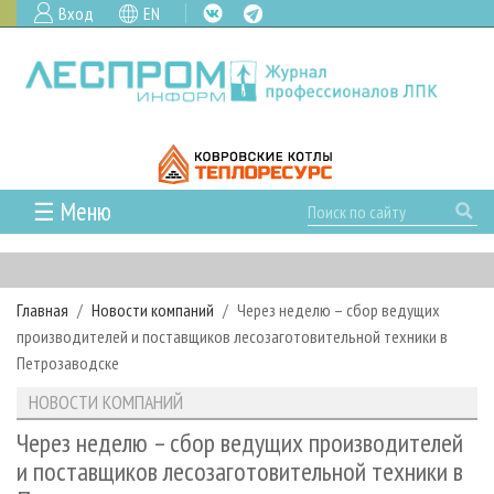
Вход
EN
☰ Меню
ГЛАВНАЯ
РУБРИКИ И ТЕМЫ
Главная
Новости компаний
Через неделю – сбор ведущих
РУБРИКИ ЖУРНАЛА
НОВОСТИ
производителей и поставщиков лесозаготовительной техники в
ЛЕСНОЕ ХОЗЯЙСТВО
КАЛЕНДАРЬ СОБЫТИЙ
Петрозаводске
ПРОЕКТЫ ЛПИ
ЛЕСОЗАГОТОВКА
НОВОСТИ ЛПК
АНАЛИТИКА
НОВОСТИ КОМПАНИЙ
АРХИВ
ЛЕСОПИЛЕНИЕ
НОВОСТИ ЖУРНАЛА
ПРЕДПРИЯТИЯ ЛПК
АРХИВ ЖУРНАЛОВ
Через неделю – сбор ведущих производителей
О ЖУРНАЛЕ
и поставщиков лесозаготовительной техники в
ДЕРЕВООБРАБОТКА
НОВОСТИ КОМПАНИЙ
ЛЕСНЫЕ РЕГИОНЫ РОССИИ
СТАТЬИ
ПОДПИСКА
РЕКЛАМОДАТЕЛЯМ