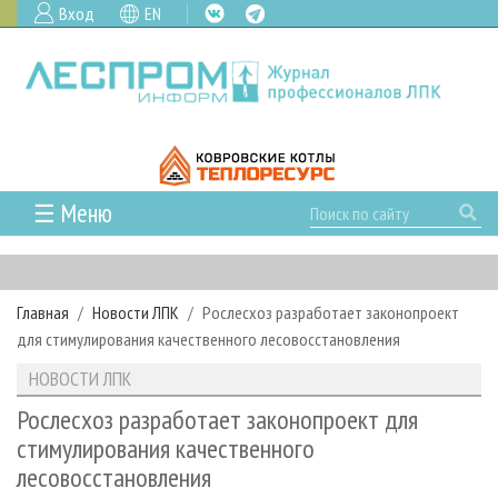
Вход
EN
☰ Меню
ГЛАВНАЯ
РУБРИКИ И ТЕМЫ
Главная
Новости ЛПК
Рослесхоз разработает законопроект
РУБРИКИ ЖУРНАЛА
НОВОСТИ
для стимулирования качественного лесовосстановления
ЛЕСНОЕ ХОЗЯЙСТВО
КАЛЕНДАРЬ СОБЫТИЙ
ПРОЕКТЫ ЛПИ
НОВОСТИ ЛПК
ЛЕСОЗАГОТОВКА
НОВОСТИ ЛПК
АНАЛИТИКА
АРХИВ
Рослесхоз разработает законопроект для
ЛЕСОПИЛЕНИЕ
НОВОСТИ ЖУРНАЛА
ПРЕДПРИЯТИЯ ЛПК
АРХИВ ЖУРНАЛОВ
стимулирования качественного
О ЖУРНАЛЕ
лесовосстановления
ДЕРЕВООБРАБОТКА
НОВОСТИ КОМПАНИЙ
ЛЕСНЫЕ РЕГИОНЫ РОССИИ
СТАТЬИ
ПОДПИСКА
РЕКЛАМОДАТЕЛЯМ