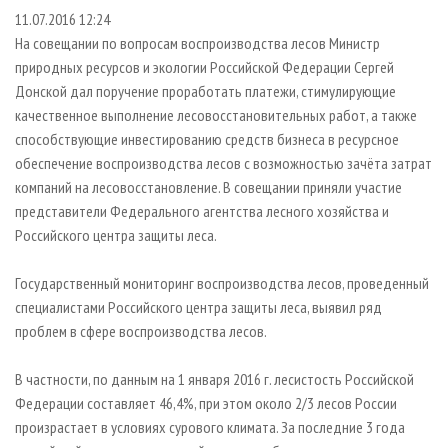
СУШКА ДРЕВЕСИНЫ
ПЕРСОНЫ
КОНТАКТЫ
РЕКЛАМА
11.07.2016 12:24
На совещании по вопросам воспроизводства лесов Министр
ПРОИЗВОДСТВО ДРЕВЕСНЫХ ПЛИТ
МОБИЛЬНЫЕ ВЫСТАВКИ
РЕКЛАМА НА САЙТЕ
природных ресурсов и экологии Российской Федерации Сергей
ДЕРЕВЯННОЕ ДОМОСТРОЕНИЕ
ОФИЦИАЛЬНЫЕ ДЕЛЕГАЦИИ
Донской дал поручение проработать платежи, стимулирующие
ПРОИЗВОДСТВО МЕБЕЛИ
ПРИОРИТЕТНЫЕ ИНВЕСТПРОЕКТЫ
качественное выполнение лесовосстановительных работ, а также
способствующие инвестированию средств бизнеса в ресурсное
БИОЭНЕРГЕТИКА
RUSSIAN FORESTRY REVIEW
обеспечение воспроизводства лесов с возможностью зачёта затрат
ЦБП
ГАЗЕТА ЛЕСПРОМФОРУМ
компаний на лесовосстановление. В совещании приняли участие
представители Федерального агентства лесного хозяйства и
ИНСТРУМЕНТ И МАТЕРИАЛЫ
БИБЛИОТЕКА СПЕЦИАЛИСТА
Российского центра защиты леса.
Государственный мониторинг воспроизводства лесов, проведенный
специалистами Российского центра защиты леса, выявил ряд
проблем в сфере воспроизводства лесов.
В частности, по данным на 1 января 2016 г. лесистость Российской
Федерации составляет 46,4%, при этом около 2/3 лесов России
произрастает в условиях сурового климата. За последние 3 года