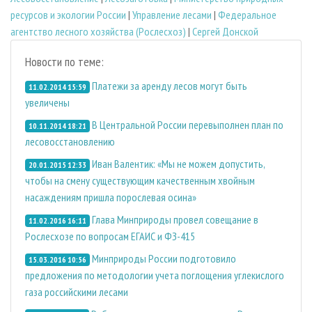
ресурсов и экологии России
|
Управление лесами
|
Федеральное
агентство лесного хозяйства (Рослесхоз)
|
Сергей Донской
Новости по теме:
Платежи за аренду лесов могут быть
11.02.2014 15:59
увеличены
В Центральной России перевыполнен план по
10.11.2014 18:21
лесовосстановлению
Иван Валентик: «Мы не можем допустить,
20.01.2015 12:33
чтобы на смену существующим качественным хвойным
насаждениям пришла порослевая осина»
Глава Минприроды провел совещание в
11.02.2016 16:11
Рослесхозе по вопросам ЕГАИС и ФЗ-415
Минприроды России подготовило
15.03.2016 10:56
предложения по методологии учета поглощения углекислого
газа российскими лесами