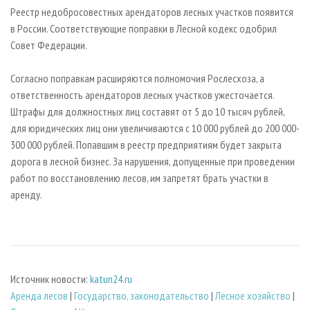
СУШКА ДРЕВЕСИНЫ
ПЕРСОНЫ
КОНТАКТЫ
РЕКЛАМА
Реестр недобросовестных арендаторов лесных участков появится
в России. Соответствующие поправки в Лесной кодекс одобрил
ПРОИЗВОДСТВО ДРЕВЕСНЫХ ПЛИТ
МОБИЛЬНЫЕ ВЫСТАВКИ
РЕКЛАМА НА САЙТЕ
Совет Федерации.
ДЕРЕВЯННОЕ ДОМОСТРОЕНИЕ
ОФИЦИАЛЬНЫЕ ДЕЛЕГАЦИИ
ПРОИЗВОДСТВО МЕБЕЛИ
Согласно поправкам расширяются полномочия Рослесхоза, а
ПРИОРИТЕТНЫЕ ИНВЕСТПРОЕКТЫ
ответственность арендаторов лесных участков ужесточается.
БИОЭНЕРГЕТИКА
RUSSIAN FORESTRY REVIEW
Штрафы для должностных лиц составят от 5 до 10 тысяч рублей,
ЦБП
ГАЗЕТА ЛЕСПРОМФОРУМ
для юридических лиц они увеличиваются с 10 000 рублей до 200 000-
300 000 рублей. Попавшим в реестр предприятиям будет закрыта
ИНСТРУМЕНТ И МАТЕРИАЛЫ
БИБЛИОТЕКА СПЕЦИАЛИСТА
дорога в лесной бизнес. За нарушения, допущенные при проведении
работ по восстановлению лесов, им запретят брать участки в
аренду.
Источник новости:
katun24.ru
Аренда лесов
|
Государство, законодательство
|
Лесное хозяйство
|