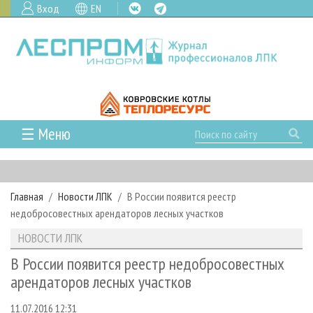
Вход
EN
☰ Меню
ГЛАВНАЯ
РУБРИКИ И ТЕМЫ
Главная
Новости ЛПК
В России появится реестр
РУБРИКИ ЖУРНАЛА
НОВОСТИ
недобросовестных арендаторов лесных участков
ЛЕСНОЕ ХОЗЯЙСТВО
КАЛЕНДАРЬ СОБЫТИЙ
ПРОЕКТЫ ЛПИ
НОВОСТИ ЛПК
ЛЕСОЗАГОТОВКА
НОВОСТИ ЛПК
АНАЛИТИКА
АРХИВ
В России появится реестр недобросовестных
ЛЕСОПИЛЕНИЕ
НОВОСТИ ЖУРНАЛА
ПРЕДПРИЯТИЯ ЛПК
АРХИВ ЖУРНАЛОВ
арендаторов лесных участков
О ЖУРНАЛЕ
ДЕРЕВООБРАБОТКА
НОВОСТИ КОМПАНИЙ
ЛЕСНЫЕ РЕГИОНЫ РОССИИ
СТАТЬИ
ПОДПИСКА
РЕКЛАМОДАТЕЛЯМ
11.07.2016 12:31