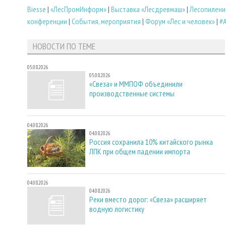
Biesse
|
«ЛесПромИнформ»
|
Выставка «Лесдревмаш»
|
Лесопилени
конференции
|
События, мероприятия
|
Форум «Лес и человек»
|
#
НОВОСТИ ПО ТЕМЕ
05.08.2026
05.08.2026
«Свеза» и ММПОФ объединили
производственные системы
04.08.2026
04.08.2026
Россия сохранила 10% китайского рынка
ЛПК при общем падении импорта
04.08.2026
04.08.2026
Реки вместо дорог: «Свеза» расширяет
водную логистику