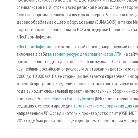
специалистов из 50 стран и всех регионов России. Организаторо
Союз лесопромышленников и лесоэкспортеров России при офиц
деревообрабатывающего оборудования (EUMABOIS), а также Ми
Торгово-промышленной палаты РФ и поддержке Правительства Мо
«ЛесПромИнформ».
«ЛесПромИнформ»
- это комплексный проект, направленный на п
включает в себя
интернет-ресурс для специалистов ЛПК
: на сай
промышленности, доступен полный архив журнала. Сайт постоян
крупнейшим российским отраслевым выставкам издается газета 
2000 до 10 000 экз. На ее страницах печатается справочная инфо
деловой программы, сведения о новинках выставок, а также поле
года выходит специальный проект - англоязычный сборник инф
комплексе России -
Russian Forestry Review
(RFR), единственное ан
редакция с успехом проводит
тематические мероприятия для с
направлениям ЛПК, среди которых производство плит (OSB, MDF, 
2015 году был реализован еще один формат проведения меропри