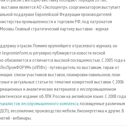
м выставки является АО «Экспоцентр», соорганизатором выступает
иальной поддержке Европейской Федерации производителей
нистерства промышленности и торговли РФ, под патронатом
сквы. Главный стратегический партнер выставки - журнал
оддержку отрасли. Помимо крупнейшего отраслевого журнала, он
те lesprominform.ru регулярно публикуются новости лесной
но обновляется и отличается высокой посещаемостью. С 2005 года к
«ЛесПромФОРУМ» («ЛПФ») - путеводитель по выставкам, тираж от
рмация: списки участников выставок, планировки павильонов, план
зные и актуальные статьи по тематике конкретной выставки. С 2006
ормационных и аналитических материалов о лесопромышленном
алитическое издание об ЛПК России на английском языке. С 2008 года
пециалистов лесопромышленного комплекса
, посвященные различным
ДСП), лесопиление, производство мебели, биоэнергетика и другие. В
ятий - вебинары.