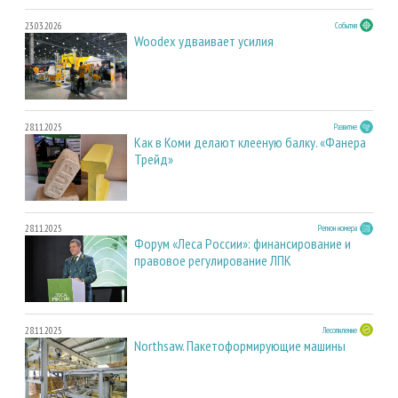
23.03.2026
События
Woodex удваивает усилия
28.11.2025
Развитие
Как в Коми делают клееную балку. «Фанера
Трейд»
28.11.2025
Регион номера
Форум «Леса России»: финансирование и
правовое регулирование ЛПК
28.11.2025
Лесопиление
Northsaw. Пакетоформирующие машины