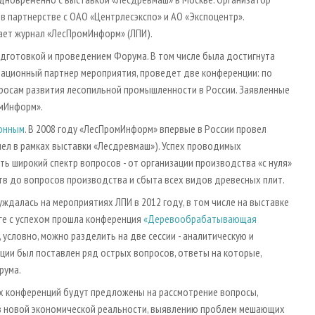
в партнерстве с ОАО «Центрлесэкспо» и АО «Экспоцентр».
ет журнал «ЛесПромИнформ» (ЛПИ).
одготовкой и проведением Форума. В том числе была достигнута
ационный партнер мероприятия, проведет две конференции: по
просам развития лесопильной промышленности в России. Заявленные
омИнформ».
ионным
. В 2008 году «ЛесПромИнформ» впервые в России провел
ошел в рамках выставки «Лесдревмаш»). Успех проводимых
ть широкий спектр вопросов - от организации производства «с нуля»
в до вопросов производства и сбыта всех видов древесных плит.
далась на мероприятиях ЛПИ в 2012 году, в том числе на выставке
рге с успехом прошла конференция
«Деревообрабатывающая
, условно, можно разделить на две
сессии - аналитическую и
ции был поставлен ряд острых вопросов, ответы на которые,
рума.
еих конференций будут предложены на рассмотрение вопросы,
в новой экономической реальности, выявлению проблем мешающих