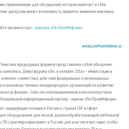
ию, привлекаемую для обсуждений, которая включает в себя
ения, дискуссии имеют возможность привлечь внимание ключевых
айте организатора -
журнала «ЛесПромИнформ».
www.LesPromInform.ru
. Тематика предыдущих форумов представляла собой обозрение
 комплекса. Девиз форума «Лес и человек-2016» - «Инвестиции в
ь комплекс совместных действий федеральных и региональных
сии и производственных международных организаций по развитию
анизатор форума - Союз лесопромышленников и лесоэкспортеров
. Генеральный информационный партнер - журнал «ЛесПромИнформ».
ает лидирующие позиции в России и странах СНГ в сфере
чшее оборудование для лесной, деревообрабатывающей, мебельной
 30 стран мира приезжают в Россию для участия в выставке, чтобы
ия отрасли. Ежегодно выставку посещают порядка 20 тыс.