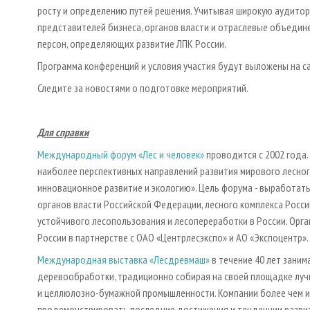
росту и определению путей решения. Учитывая широкую аудитор
представителей бизнеса, органов власти и отраслевые объедин
персон, определяющих развитие ЛПК России.
Программа конференций и условия участия будут выложены на с
Следите за новостями о подготовке мероприятий.
Для справки
Международный форум «Лес и человек»
проводится с 2002 года
наиболее перспективных направлений развития мирового лесного
инновационное развитие и экологию». Цель форума - выработат
органов власти Российской Федерации, лесного комплекса Рос
устойчивого лесопользования и лесопереработки в России. Орг
России в партнерстве с ОАО «Центрлесэкспо» и АО «Экспоцентр»
Международная выставка «Лесдревмаш»
в течение 40 лет заним
деревообработки, традиционно собирая на своей площадке лу
и целлюлозно-бумажной промышленности. Компании более чем из
продемонстрировать последние достижения и тенденции развит