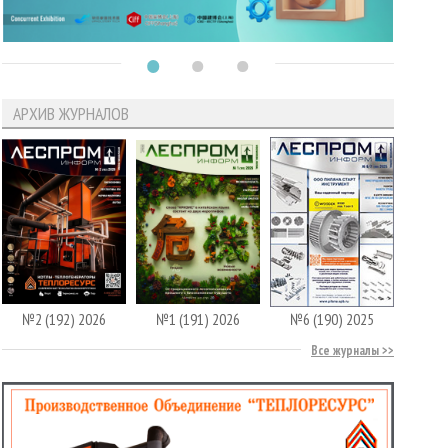
АРХИВ ЖУРНАЛОВ
№2 (192) 2026
№1 (191) 2026
№6 (190) 2025
Все журналы