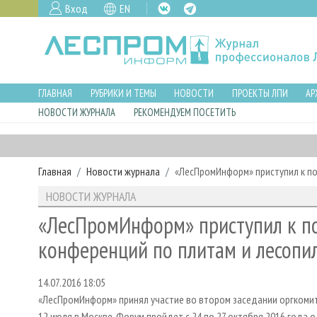
Вход
EN
ГЛАВНАЯ
РУБРИКИ И ТЕМЫ
НОВОСТИ
ПРОЕКТЫ ЛПИ
АР
НОВОСТИ ЖУРНАЛА
РЕКОМЕНДУЕМ ПОСЕТИТЬ
Главная
Новости журнала
«ЛесПромИнформ» приступил к по
НОВОСТИ ЖУРНАЛА
«ЛесПромИнформ» приступил к по
конференций по плитам и лесопи
14.07.2016 18:05
«ЛесПромИнформ» принял участие во втором заседании оргкоми
12 июля в Москве. Форум пройдет с 24 по 27 октября 2016 года