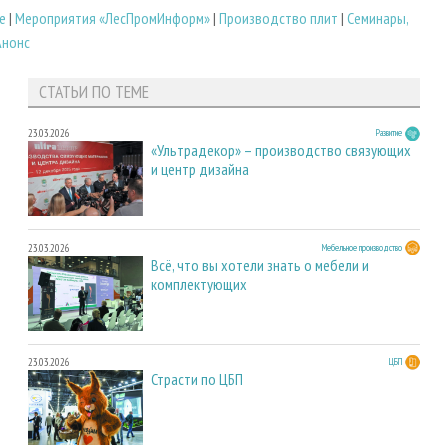
е
|
Мероприятия «ЛесПромИнформ»
|
Производство плит
|
Семинары,
Анонс
СТАТЬИ ПО ТЕМЕ
23.03.2026
Развитие
«Ультрадекор» – производство связующих
и центр дизайна
23.03.2026
Мебельное производство
Всё, что вы хотели знать о мебели и
комплектующих
23.03.2026
ЦБП
Страсти по ЦБП