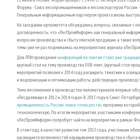
Форума - Союз лесопромышленников и лесоэкспортеров России - 
Генеральным информационным партнером проекта вновь выступа
На заседании оргкомитета обсуждались вопросы, связанные с п
договоренность, что «ЛесПромИнформ», как генеральный информ
вопросам производства и сбыту плитной продукции, а также во
темы уже не раз поднимались на мероприятиях журнала «ЛесПр
Для ЛПИ проведение
конференций по плитам стало уже традиц
круглый стол на тему производства OSB-плит, (круглый стол пр
мероприятий позволил к 2014 году расширить тематики и освеща
и модернизации и оптимизации работы действующих производст
Тема лесопиления и производства пиломатериалов впервые обсуж
«Лесдревмаш» в 2012 и 2014 годах. В 2015 году в Санкт-Петербу
промышленность России: поиск точек роста»
, программу которой
технологическую. По итогам мероприятия, участниками конферен
«ЛесПромИнформ» попробует найти на мероприятии в рамках Фо
В этом году, в качестве развития тем 2015 года, участникам об
касающиеся возможностей наращивания производства и сбыта 