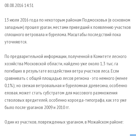
СУШКА ДРЕВЕСИНЫ
ПЕРСОНЫ
КОНТАКТЫ
РЕКЛАМА
08.08.2016 14:51
ПРОИЗВОДСТВО ДРЕВЕСНЫХ ПЛИТ
МОБИЛЬНЫЕ ВЫСТАВКИ
РЕКЛАМА НА САЙТЕ
13 июля 2016 года по некоторым районам Подмосковья (в основном
ДЕРЕВЯННОЕ ДОМОСТРОЕНИЕ
ОФИЦИАЛЬНЫЕ ДЕЛЕГАЦИИ
западным) прошел ураган, местами приведший к появлению участков
ПРОИЗВОДСТВО МЕБЕЛИ
сплошного ветровала и бурелома. Масштабы последствий пока
ПРИОРИТЕТНЫЕ ИНВЕСТПРОЕКТЫ
уточняются.
БИОЭНЕРГЕТИКА
RUSSIAN FORESTRY REVIEW
ЦБП
ГАЗЕТА ЛЕСПРОМФОРУМ
По предварительной информации, полученной в Комитете лесного
хозяйства Московской области, найдено уже около 1,3 тыс. га
ИНСТРУМЕНТ И МАТЕРИАЛЫ
БИБЛИОТЕКА СПЕЦИАЛИСТА
погибших в результате воздействия ветра участков леса. Если
сравнивать с общей площадью лесов региона - это немного (менее
0,1%); но свежая ветровальная и буреломная древесина, особенно
еловая, может стать субстратом для массового размножения
стволовых вредителей, особенно короеда-типографа, как это уже
было после ураганов 2009 и 2010 гг.
Один из участков, поврежденных ураганом, в Можайском районе: