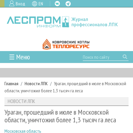
Вход
EN
☰ Меню
ГЛАВНАЯ
РУБРИКИ И ТЕМЫ
Главная
Новости ЛПК
Ураган, прошедший в июле в Московской
РУБРИКИ ЖУРНАЛА
НОВОСТИ
области, уничтожил более 1,3 тысяч га леса
ЛЕСНОЕ ХОЗЯЙСТВО
КАЛЕНДАРЬ СОБЫТИЙ
ПРОЕКТЫ ЛПИ
НОВОСТИ ЛПК
ЛЕСОЗАГОТОВКА
НОВОСТИ ЛПК
АНАЛИТИКА
АРХИВ
Ураган, прошедший в июле в Московской
ЛЕСОПИЛЕНИЕ
НОВОСТИ ЖУРНАЛА
ПРЕДПРИЯТИЯ ЛПК
АРХИВ ЖУРНАЛОВ
области, уничтожил более 1,3 тысяч га леса
О ЖУРНАЛЕ
ДЕРЕВООБРАБОТКА
НОВОСТИ КОМПАНИЙ
ЛЕСНЫЕ РЕГИОНЫ РОССИИ
СТАТЬИ
ПОДПИСКА
РЕКЛАМОДАТЕЛЯМ
Московская область