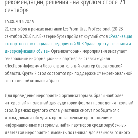
рекомендации, решения - на круглом столе 21
СУШКА ДРЕВЕСИНЫ
ПЕРСОНЫ
КОНТАКТЫ
РЕКЛАМА
сентября
ПРОИЗВОДСТВО ДРЕВЕСНЫХ ПЛИТ
МОБИЛЬНЫЕ ВЫСТАВКИ
РЕКЛАМА НА САЙТЕ
15.08.2016 20:19
ДЕРЕВЯННОЕ ДОМОСТРОЕНИЕ
ОФИЦИАЛЬНЫЕ ДЕЛЕГАЦИИ
21 сентября в рамках выставки LesProm-Ural Professional (20-23
ПРОИЗВОДСТВО МЕБЕЛИ
ПРИОРИТЕТНЫЕ ИНВЕСТПРОЕКТЫ
сентября 2016 г., г. Екатеринбург) пройдет круглый стол
«Реализация
экспортного потенциала предприятий ЛПК Урала: доступные ниши и
БИОЭНЕРГЕТИКА
RUSSIAN FORESTRY REVIEW
диверсификация сбыта»
. Организаторами мероприятия выступает
ЦБП
ГАЗЕТА ЛЕСПРОМФОРУМ
генеральный информационный партнер выставки журнал
ИНСТРУМЕНТ И МАТЕРИАЛЫ
«ЛесПромИнформ» и Лесо-строительный кластер Свердловской
БИБЛИОТЕКА СПЕЦИАЛИСТА
области. Круглый стол состоится при поддержке «Межрегиональной
выставочной компании-Урал».
Для проведения мероприятия организаторы выбрали наиболее
интересный и полезный для аудитории формат проведения - круглый
стол. В рамках круглого стола участники смогут пообщаться с
докладчиками, обсудить представленные предложения и
информационные материалы, найти партнеров среди зарубежных
делегатов мероприятия, выявить потенциал для взаимовыгодного