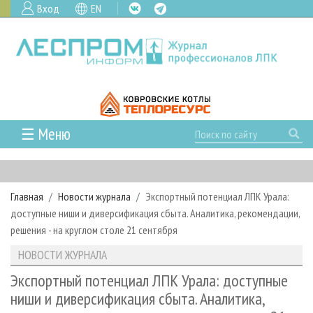
Вход
EN
☰ Меню
ГЛАВНАЯ
РУБРИКИ И ТЕМЫ
Главная
Новости журнала
Экспортный потенциал ЛПК Урала:
РУБРИКИ ЖУРНАЛА
НОВОСТИ
доступные ниши и диверсификация сбыта. Аналитика, рекомендации,
ЛЕСНОЕ ХОЗЯЙСТВО
КАЛЕНДАРЬ СОБЫТИЙ
решения - на круглом столе 21 сентября
ПРОЕКТЫ ЛПИ
ЛЕСОЗАГОТОВКА
НОВОСТИ ЛПК
АНАЛИТИКА
НОВОСТИ ЖУРНАЛА
АРХИВ
ЛЕСОПИЛЕНИЕ
НОВОСТИ ЖУРНАЛА
ПРЕДПРИЯТИЯ ЛПК
АРХИВ ЖУРНАЛОВ
Экспортный потенциал ЛПК Урала: доступные
О ЖУРНАЛЕ
ниши и диверсификация сбыта. Аналитика,
ДЕРЕВООБРАБОТКА
НОВОСТИ КОМПАНИЙ
ЛЕСНЫЕ РЕГИОНЫ РОССИИ
СТАТЬИ
ПОДПИСКА
РЕКЛАМОДАТЕЛЯМ