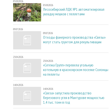
05.08.2026
05.08.2026
Лесосибирский ЛДК №1 автоматизировал
укладку мешков с пеллетами
09.07.2026
09.07.2026
Отходы фанерного производства «Свезы»
могут стать грунтом для рекультивации
23.04.2026
23.04.2026
«Сегежа Групп» перевела угольную
котельную в красноярском поселке Солонцы
на пеллеты
14.04.2026
14.04.2026
«Свеза» запустила производство
березового угля в Мантурове мощностью
1,4 тыс. тонн в год