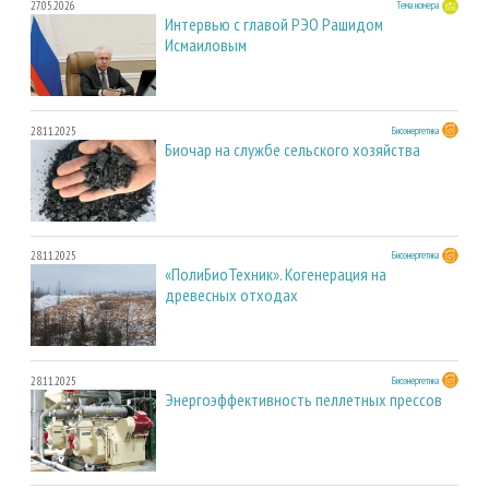
27.05.2026
Тема номера
Интервью с главой РЭО Рашидом
Исмаиловым
28.11.2025
Биоэнергетика
Биочар на службе сельского хозяйства
28.11.2025
Биоэнергетика
«ПолиБиоТехник». Когенерация на
древесных отходах
28.11.2025
Биоэнергетика
Энергоэффективность пеллетных прессов