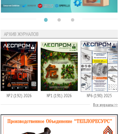
АРХИВ ЖУРНАЛОВ
№2 (192) 2026
№1 (191) 2026
№6 (190) 2025
Все журналы