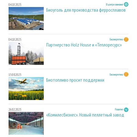
04.10.2025
В центре внимания
Биоуголь для производства ферросплавов
04.10.2025
Биоэнергетика
Партнерство Holz House и «Теплоресурс»
15.08.2025
Биоэнергетика
Биотопливо просит поддержки
26.02.2025
Развитие
«Комилесбизнес». Новый пеллетный завод